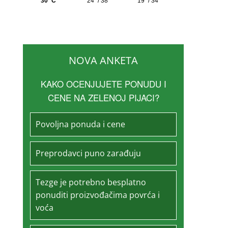
NOVA ANKETA
KAKO OCENJUJETE PONUDU I
CENE NA ZELENOJ PIJACI?
Povoljna ponuda i cene
Preprodavci puno zarađuju
Tezge je potrebno besplatno
ponuditi proizvođačima povrća i
voća