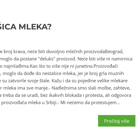
ŠICA MLEKA?
e broj krava, neće biti dovoljno mlečnih proizvodaBeograd,
oglo da postane "deluks" proizvod. Neće biti više ni namirnica
o najmlađima.Kao što to više nije ni junetina.Proizvođači
e, moglo da dođe do nestašice mleka, jer je broj grla muznih
u zatvorile svoje štale. Kažu i da su pojedine velike mlekare
 jer mleka ima sve manje.- Nadležnima smo slali molbe, zahteve,
a treba da se uradi, bez ikakvih blokada i protesta, ali odgovora
 proizvođača mleka u Srbiji.- Mi nećemo da protestujem...
Pročitaj više