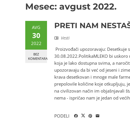
Mesec:
avgust 2022.
PRETI NAM NESTA
AVG
30
Vesti
2022
Proizvođači upozoravaju: Desetkuje s
BEZ
30.08.2022.PolitikaMLEKO bi uskoro m
KOMENTARA
koja je lako dostupna svima, a naročit
upozoravaju da bi već od jeseni i zim
krava desetkovan i mnoge male farme s
prepolovile količine koje otkupljuju,
na civilizovan način im objašnjavali št
nema - ispričao nam je jedan od većih
PODELI