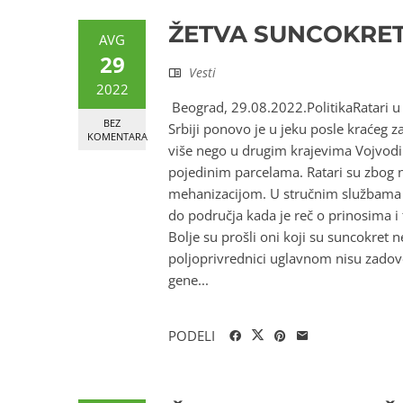
ŽETVA SUNCOKRET
AVG
29
Vesti
2022
Beograd, 29.08.2022.PolitikaRatari 
BEZ
Srbiji ponovo je u jeku posle kraćeg z
KOMENTARA
više nego u drugim krajevima Vojvodin
pojedinim parcelama. Ratari su zbog n
mehanizacijom. U stručnim službama n
do područja kada je reč o prinosima i
Bolje su prošli oni koji su suncokret
poljoprivrednici uglavnom nisu zadovo
gene...
PODELI