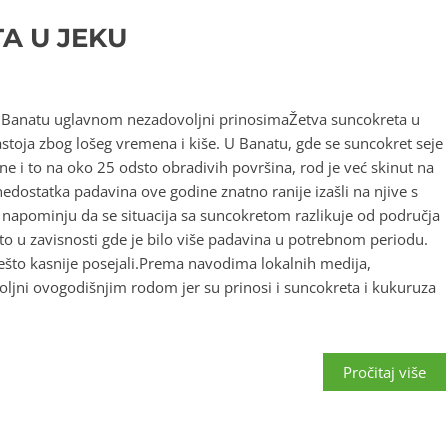
A U JEKU
u Banatu uglavnom nezadovoljni prinosimaŽetva suncokreta u
astoja zbog lošeg vremena i kiše. U Banatu, gde se suncokret seje
e i to na oko 25 odsto obradivih površina, rod je već skinut na
edostatka padavina ove godine znatno ranije izašli na njive s
apominju da se situacija sa suncokretom razlikuje od područja
 to u zavisnosti gde je bilo više padavina u potrebnom periodu.
 nešto kasnije posejali.Prema navodima lokalnih medija,
ljni ovogodišnjim rodom jer su prinosi i suncokreta i kukuruza
Pročitaj više