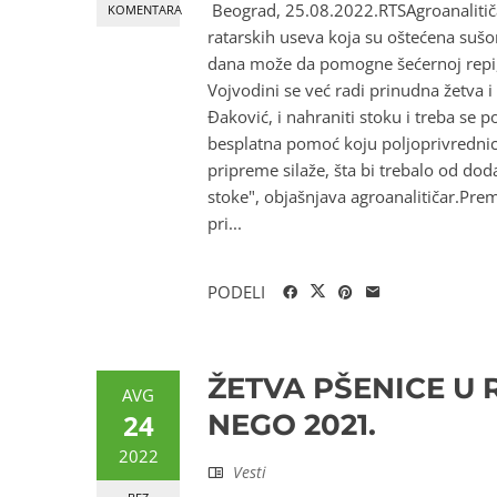
Beograd, 25.08.2022.RTSAgroanalitiča
KOMENTARA
ratarskih useva koja su oštećena sušo
dana može da pomogne šećernoj repi
Vojvodini se već radi prinudna žetva i
Đaković, i nahraniti stoku i treba se
besplatna pomoć koju poljoprivrednici
pripreme silaže, šta bi trebalo od dod
stoke", objašnjava agroanalitičar.Pre
pri...
PODELI
ŽETVA PŠENICE U 
AVG
24
NEGO 2021.
2022
Vesti