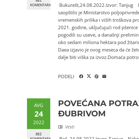
BEZ
Bukurešt,24.08.2022.Izvor: Tanjug Ru
KOMENTARA
saopštilo je Ministarstvo poljoprivred
vremenskih prilika i viših troškova pro
2021. godine, uključujući rod pšenice
pogodili su useve, a današnji prelimi
oko sedam miliona hektara pod žitaric
Daea izjavio je ovog meseca da će žet
dalje biti viška za izvoz.Domaća potro
PODELI
POVEĆANA POTRAŽ
AVG
24
ĐUBRIVOM
2022
Vesti
BEZ
Beč, 24.08.2022.Izvor: Tanjug Nakon š
KOMENTARA