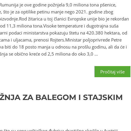
munija je ove godine požnjela 9,0 miliona tona pšenice,
e, što je za optilike petinu manje nego 2021. godine zbog
izvodnje.Rod žitarica u toj članici Evropske unije bio je rekordan
 od 11,3 miliona tona.Visoke temperature i dugotrajna suša
narni podaci ministarstva pokazuju štetu na 420.380 hektara, od
ama i uljacama, prenosi Rojters.Ministar poljoprivrede Petre
va biti do 18 posto manja u odnosu na prošlu godinu, ali da će i
šnja se obično kreće od 2,5 miliona do oko 3,0 ...
Pročitaj više
NJA ZA BALEGOM I STAJSKIM
to su cene veštačkog đubriva drastično skočile u Austriji,