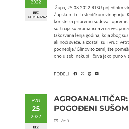
2022
Župa, 25.08.2022.RTSU pojedinim vinog
BEZ
Župskom i u Trsteničkom vinogorju. K
KOMENTARA
koriste za pripremu sudova i opreme
sorti čija su aromatična zrna već puna
takozvana lenja godina, koja zbog sušn
ali noći sveže, a izostali su i vrući ve
podneblje."Glinovito zemljište pomeša
ono u sebi nakupi i čuva jako puno vla
PODELI
AGROANALITIČAR: 
AVG
25
POGOĐENI SUŠOM,
2022
Vesti
BEZ