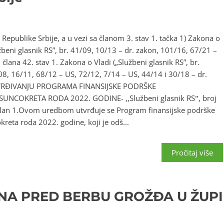
Republike Srbije, a u vezi sa članom 3. stav 1. tačka 1) Zakona o
žbeni glasnik RS”, br. 41/09, 10/13 – dr. zakon, 101/16, 67/21 –
i člana 42. stav 1. Zakona o Vladi („Službeni glasnik RS”, br.
8, 16/11, 68/12 – US, 72/12, 7/14 – US, 44/14 i 30/18 – dr.
UTVRĐIVANJU PROGRAMA FINANSIJSKE PODRŠKE
COKRETA RODA 2022. GODINE- ,,Službeni glasnik RSˮ, broj
Član 1.Ovom uredbom utvrđuje se Program finansijske podrške
eta roda 2022. godine, koji je odš...
Pročitaj više
NA PRED BERBU GROŽĐA U ŽUPI