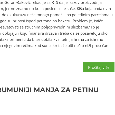
r Goran Đaković rekao je za RTS da je izazov proizvodnja
m, jer ne znamo do kraja posledice te suše. Kiša koja pada ovih
, dok kukuruzu neće mnogo pomoći i na pojedinim parcelama u
 gde su prinosi ispod pet tona po hekatru.Problem je, ističe
 posavetovati sa stručnim poljoprivrednim službama."To je
 dobijaju i koju finansira država i treba da se posavetuju oko
ataka primeniti da bi se dobila kvalitetnija hrana za ishranu
ma njegovim rečima kod suncokreta će biti nešto niži prosečan
Pročitaj više
RUMUNIJI MANJA ZA PETINU