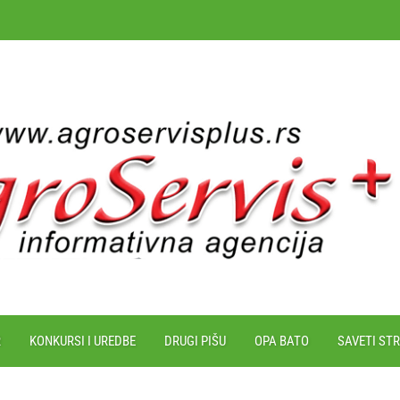
R
KONKURSI I UREDBE
DRUGI PIŠU
OPA BATO
SAVETI ST