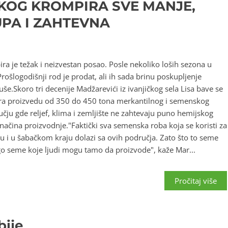
KOG KROMPIRA SVE MANJE,
PA I ZAHTEVNA
a je težak i neizvestan posao. Posle nekoliko loših sezona u
rošlogodišnji rod je prodat, ali ih sada brinu poskupljenje
še.Skoro tri decenije Madžarevići iz ivanjičkog sela Lisa bave se
ara proizvedu od 350 do 450 tona merkantilnog i semenskog
čju gde reljef, klima i zemljište ne zahtevaju puno hemijskog
 načina proizvodnje."Faktički sva semenska roba koja se koristi za
ju i u šabačkom kraju dolazi sa ovih područja. Zato što to seme
 seme koje ljudi mogu tamo da proizvode", kaže Mar...
Pročitaj više
bije