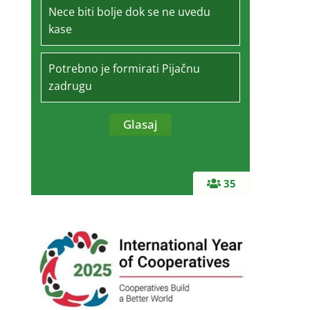
Nece biti bolje dok se ne uvedu
kase
Potrebno je formirati Pijačnu
zadrugu
35