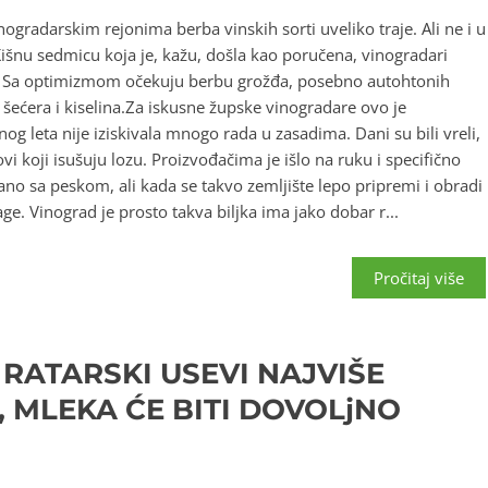
radarskim rejonima berba vinskih sorti uveliko traje. Ali ne i u
išnu sedmicu koja je, kažu, došla kao poručena, vinogradari
. Sa optimizmom očekuju berbu grožđa, posebno autohtonih
 šećera i kiselina.Za iskusne župske vinogradare ovo je
og leta nije iziskivala mnogo rada u zasadima. Dani su bili vreli,
trovi koji isušuju lozu. Proizvođačima je išlo na ruku i specifično
no sa peskom, ali kada se takvo zemljište lepo pripremi i obradi
ge. Vinograd je prosto takva biljka ima jako dobar r...
Pročitaj više
RATARSKI USEVI NAJVIŠE
 MLEKA ĆE BITI DOVOLjNO