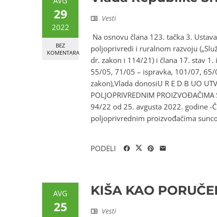
AVG
29
Vesti
2022
Na osnovu člana 123. tačka 3. Ustava 
BEZ
poljoprivredi i ruralnom razvoju („Slu
KOMENTARA
dr. zakon i 114/21) i člana 17. stav 1. 
55/05, 71/05 – ispravka, 101/07, 65/0
zakon),Vlada donosiU R E D B UO 
POLJOPRIVREDNIM PROIZVOĐAČIMA SUN
94/22 od 25. avgusta 2022. godine -
poljoprivrednim proizvođačima suncokr
PODELI
KIŠA KAO PORUČE
AVG
25
Vesti