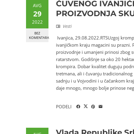
ČUVENOG IVANJIČ
AVG
29
PROIZVODNJA SKU
2022
Vesti
BEZ
Ivanjica, 29.08.2022.RTSUzgoj krompir
KOMENTARA
ivanjičkom kraju magacini su prazni. P
proizvodnje i umanjeni prinosi zbog su
ratarstvom. Godišnje sa oko 20 hekt
krompira. Dobar kvalitet duguju podru
tretmana, ali i čuvanju tradicionalnog
sadnju i u Vojvodini i u čačankom kra
daje mnogo, mnogo bolje prinose nego
PODELI
Vlada Republike Sr