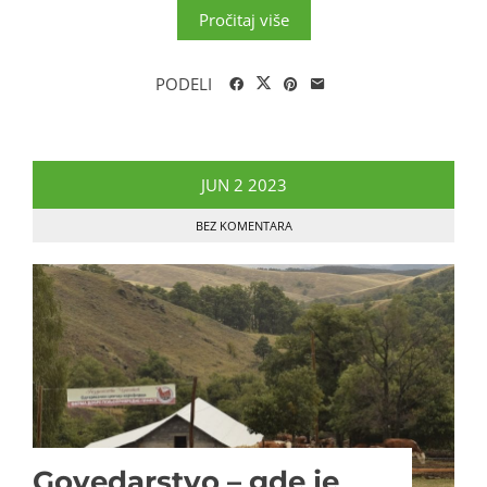
Pročitaj više
PODELI
JUN
2
2023
BEZ KOMENTARA
Govedarstvo – gde je