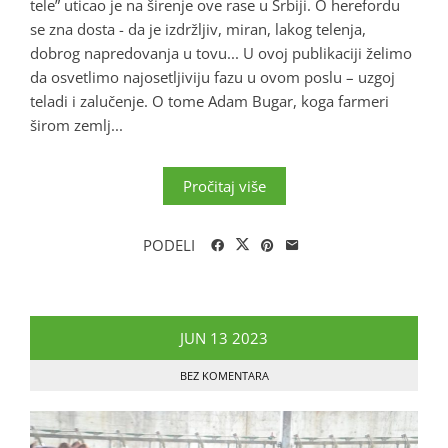
tele” uticao je na širenje ove rase u Srbiji. O herefordu
se zna dosta - da je izdržljiv, miran, lakog telenja,
dobrog napredovanja u tovu... U ovoj publikaciji želimo
da osvetlimo najosetljiviju fazu u ovom poslu – uzgoj
teladi i zalučenje. O tome Adam Bugar, koga farmeri
širom zemlj...
Pročitaj više
PODELI
JUN
13
2023
BEZ KOMENTARA