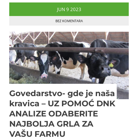
JUN
9
2023
BEZ KOMENTARA
Govedarstvo- gde je naša
kravica – UZ POMOĆ DNK
ANALIZE ODABERITE
NAJBOLJA GRLA ZA
VAŠU FARMU