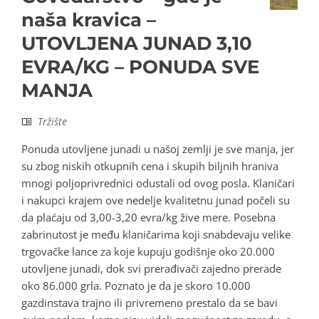
naša kravica –
UTOVLJENA JUNAD 3,10
EVRA/KG – PONUDA SVE
MANJA
Tržište
Ponuda utovljene junadi u našoj zemlji je sve manja, jer
su zbog niskih otkupnih cena i skupih biljnih hraniva
mnogi poljoprivrednici odustali od ovog posla. Klaničari
i nakupci krajem ove nedelje kvalitetnu junad počeli su
da plaćaju od 3,00-3,20 evra/kg žive mere. Posebna
zabrinutost je među klaničarima koji snabdevaju velike
trgovačke lance za koje kupuju godišnje oko 20.000
utovljene junadi, dok svi prerađivači zajedno prerade
oko 86.000 grla. Poznato je da je skoro 10.000
gazdinstava trajno ili privremeno prestalo da se bavi