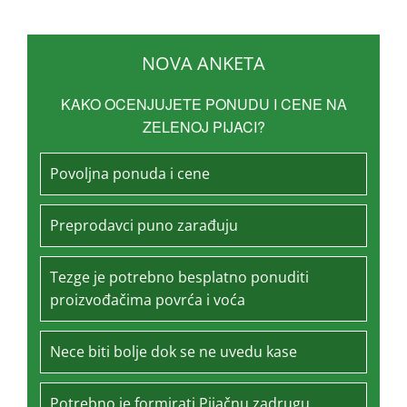
NOVA ANKETA
KAKO OCENJUJETE PONUDU I CENE NA
ZELENOJ PIJACI?
Povoljna ponuda i cene
Preprodavci puno zarađuju
Tezge je potrebno besplatno ponuditi
proizvođačima povrća i voća
Nece biti bolje dok se ne uvedu kase
Potrebno je formirati Pijačnu zadrugu