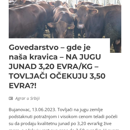
Govedarstvo – gde je
naša kravica – NA JUGU
JUNAD 3,20 EVRA/KG –
TOVLJAČI OČEKUJU 3,50
EVRA?!
Agrar u Srbiji
Bujanovac, 13.06.2023. Tovljači na jugu zemlje
podstaknuti potražnjom i visokom cenom teladi počeli
su da prodaju kvalitetnu junad po 3,20 evra/kg žive