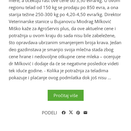
mere, a očekuju rast ove cene do 3,50 evra/kg. U ovom
regionu telad od 150 kg se prodaju po 850 evra, a ona
starija težine 250-300 kg po 4,20-4,50 evra/kg. Direktor
Veterinarske stanice u Bujanovcu Miodrag Milković
Miško kaže za AgroServis plus, da ove aktuelne cene i
potražnja u ovom kraju do sada nisu bile zabeležene,
što opravdava ubrzanim smanjenjem broja krava. Jedan
deo gazdinstava je smanjio svoja mlečna stada zbog
cene hrane i nedovoljne otkupne cene mleka – ocenjuje
dr Milković i dodaje da će se negativne posledice videti
tek iduće godine. - Kolika je potražnja za teladima
pokazuje i plaćanje ovog podmlatka dok još nisu ...
Pročitaj više
PODELI