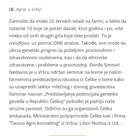
Agrar u Srbiji
Zamislite da imate 20 ženskih teladi na farmi, a želite da
ostavite 10 koje će početi davati, kroz godinu i po, više
mleka od ovih drugih grla koje ćete prodati. To je
izvodljivo, uz pomoć DNK analize. Takođe, ovo može da
ubrza genetski progres sa poželjnim proizvodnim i
zdravstvenim osobinama, kao i da da eliminiše
zdravstvene i probleme u proizvodnji. Đorđe Simović
Nedavno je u Vršcu održan seminar na kome je našim
farmerima predstavljena iskustva iz Češke o tome kako
su unapredili sektor mlečnog i tovnog govedarstva.
Seminar nazvan „Predstavljanje potencijala genetike
goveda u Republici Češkoj“ pobudio je pažnju naše
stručne javnosti. Odlično su ga organizovili Češka
ambasada, Ministarstvo poljoprivrede Češke kao i firma
“Taurus Agro konsalting” iz Vršca. Libor Nožina iz Ud...