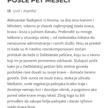
POSLE PET MESECI
Ljudi i događaji
Aleksandar Radojević iz Kovina, sa dva sina Ivanom i
Milošem, odavno je vlasnik najbrojnijeg stada ovaca,
krava i koza u južnom Banatu. Prebrodili su mnoge
teškoće u očuvanju stoke – od nedostatka čobana do
nerazumne administracije i raznih službi. Nisu se predali
ni kada su ih nasilno novokomponovani stočari
pritiskali da beže iz Deliblatske peščare, koju su u reonu
koji im je poveren primereno održavali. Slušajući priče
kako je u Deliblatskoj peščari bilo stotine goveda
podolske rase doveli su svoje krave – domaće šareno
goveče. Dok sunce ne osuši travu, stoka je uživala.
Međutim, ovde vegetacija pašnjaka kratko traje i
životinje nemaju brz i dovoljan obrok, a pogotovo ako
pored sebe krave imaju telad. Zbog toga su bili
prinuđeni da zakupe bolje pašnjake i danas njihovo
stado krava broji...