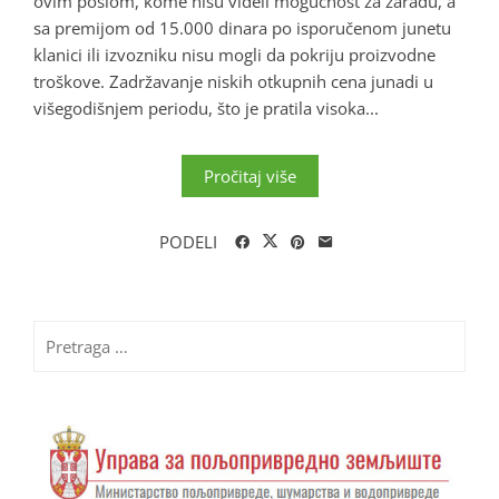
ovim poslom, kome nisu videli mogućnost za zaradu, a
sa premijom od 15.000 dinara po isporučenom junetu
klanici ili izvozniku nisu mogli da pokriju proizvodne
troškove. Zadržavanje niskih otkupnih cena junadi u
višegodišnjem periodu, što je pratila visoka...
Pročitaj više
PODELI
Pretraga
za: