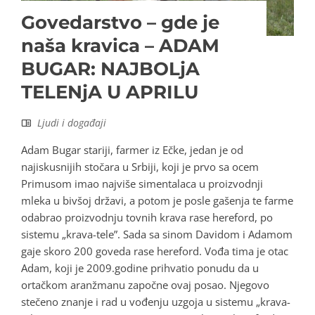
Govedarstvo – gde je
naša kravica – ADAM
BUGAR: NAJBOLjA
TELENjA U APRILU
Ljudi i događaji
Adam Bugar stariji, farmer iz Ečke, jedan je od
najiskusnijih stočara u Srbiji, koji je prvo sa ocem
Primusom imao najviše simentalaca u proizvodnji
mleka u bivšoj državi, a potom je posle gašenja te farme
odabrao proizvodnju tovnih krava rase hereford, po
sistemu „krava-tele”. Sada sa sinom Davidom i Adamom
gaje skoro 200 goveda rase hereford. Vođa tima je otac
Adam, koji je 2009.godine prihvatio ponudu da u
ortačkom aranžmanu započne ovaj posao. Njegovo
stečeno znanje i rad u vođenju uzgoja u sistemu „krava-