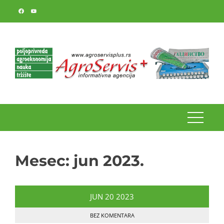
Skip
to
content
Mesec:
jun 2023.
JUN
20
2023
BEZ KOMENTARA