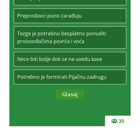
Preprodavci puno zarađuju
Tezge je potrebno besplatno ponuditi
proizvođačima povrća i voća
Nece biti bolje dok se ne uvedu kase
Potrebno je formirati Pijačnu zadrugu
35