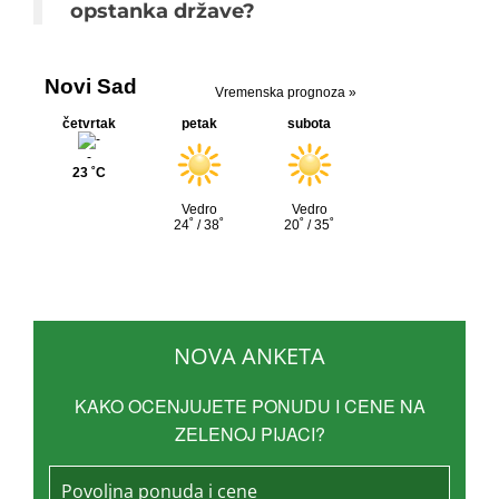
opstanka države?
NOVA ANKETA
KAKO OCENJUJETE PONUDU I CENE NA
ZELENOJ PIJACI?
Povoljna ponuda i cene