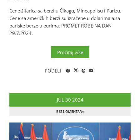
Cene žitarica sa berzi u Čikagu, Mineapolisu i Parizu.
Cene sa američkih berzi su izražene u dolarima a sa
pariske berze u eurima. PROMET ROBE NA DAN
29.7.2024.
Pročitaj više
PODELI
JUL
30
2024
BEZ KOMENTARA