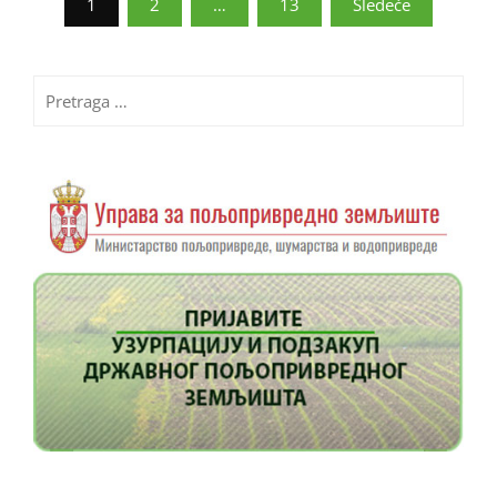
1
2
…
13
Sledeće
članaka
Pretraga
za: