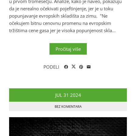
u prvom tromesečju. Analize, kako je naveo, pokazuju
da je nerealno očekivati pojeftinjenje, jer je u toku
popunjavanje evropskih skladišta za zimu. "Ne
očekujem bitnu cenovnu promenu na evropskim
tržištima cene gasa jer je visoka popunjenost skla...
Pročitaj više
PODELI
JUL
31
2024
BEZ KOMENTARA