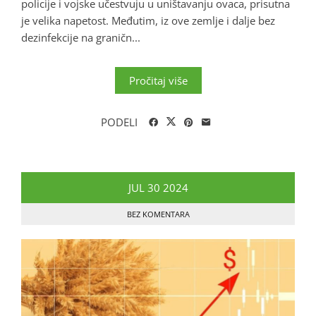
policije i vojske učestvuju u uništavanju ovaca, prisutna
je velika napetost. Međutim, iz ove zemlje i dalje bez
dezinfekcije na graničn...
Pročitaj više
PODELI
JUL
30
2024
BEZ KOMENTARA