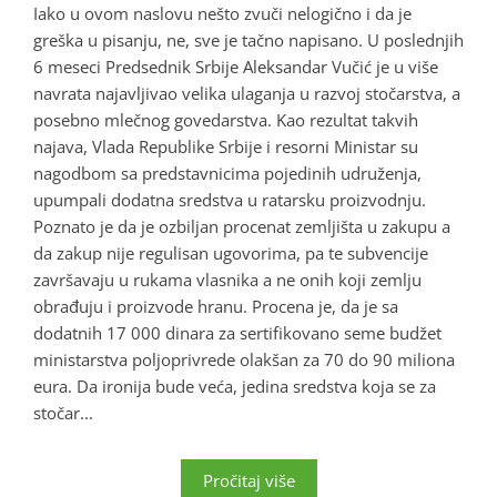
Iako u ovom naslovu nešto zvuči nelogično i da je
greška u pisanju, ne, sve je tačno napisano. U poslednjih
6 meseci Predsednik Srbije Aleksandar Vučić je u više
navrata najavljivao velika ulaganja u razvoj stočarstva, a
posebno mlečnog govedarstva. Kao rezultat takvih
najava, Vlada Republike Srbije i resorni Ministar su
nagodbom sa predstavnicima pojedinih udruženja,
upumpali dodatna sredstva u ratarsku proizvodnju.
Poznato je da je ozbiljan procenat zemljišta u zakupu a
da zakup nije regulisan ugovorima, pa te subvencije
završavaju u rukama vlasnika a ne onih koji zemlju
obrađuju i proizvode hranu. Procena je, da je sa
dodatnih 17 000 dinara za sertifikovano seme budžet
ministarstva poljoprivrede olakšan za 70 do 90 miliona
eura. Da ironija bude veća, jedina sredstva koja se za
stočar...
Pročitaj više