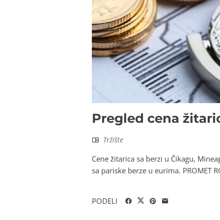
Pregled cena žitari
Tržište
Cene žitarica sa berzi u Čikagu, Minea
sa pariske berze u eurima. PROMET 
PODELI