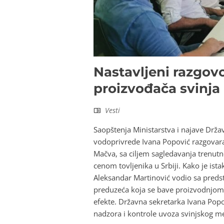
Nastavljeni razgov
proizvođača svinja
Vesti
Saopštenja Ministarstva i najave Drža
vodoprivrede Ivana Popović razgovara
Mačva, sa ciljem sagledavanja trenutne
cenom tovljenika u Srbiji. Kako je ist
Aleksandar Martinović vodio sa predst
preduzeća koja se bave proizvodnjom i
efekte. Državna sekretarka Ivana Popo
nadzora i kontrole uvoza svinjskog m