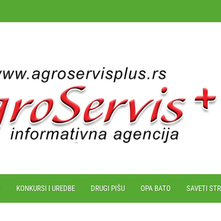
R
KONKURSI I UREDBE
DRUGI PIŠU
OPA BATO
SAVETI ST