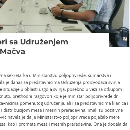
ori sa Udruženjem
 Mačva
vna sekretarka u Ministarstvu poljoprivrede, šumarstva i
la je danas sa predstavnicima Udruženja proizvođača svinja
 situacije u oblasti uzgoja svinja, posebno u vezi sa otkupom i
aknuto, prethodni razgovori koje je ministar poljoprivrede dr
avnicima pomenutog udruženja, ali i sa predstavnicima klanica i
 distribucijom mesa i mesnih prerađevina, imali su pozitivne
vić navela je da je Ministarstvo poljoprivrede pojačalo mere
esa, kao i prometa mesa i mesnih prerađevina. Ona je dodala da