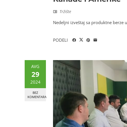
Tržište
Nedeljni izveštaj sa produktne berze 
PODELI
AVG
29
2024
BEZ
KOMENTARA