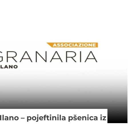
ano – pojeftinila pšenica iz