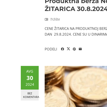
Produktna berza N
ŽITARICA 30.8.2024
Tržište
CENE ŽITARICA NA PRODUKTNOJ BER
DAN 29.8.2024. CENE SU U DINARIM
PODELI
AVG
30
2024
BEZ
KOMENTARA