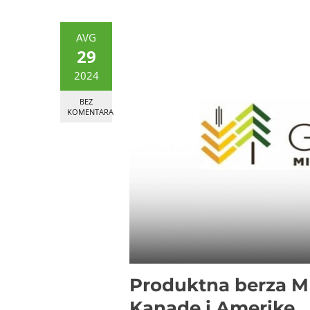
AVG
29
2024
BEZ
KOMENTARA
Produktna berza MIl
Kanade i Amerike