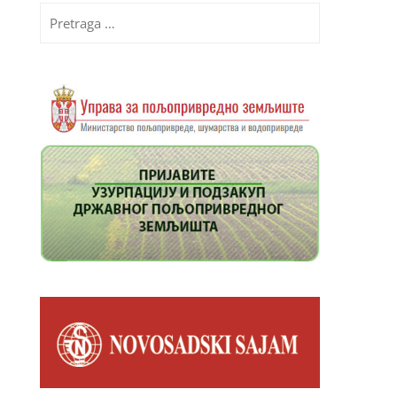
Pretraga
za: