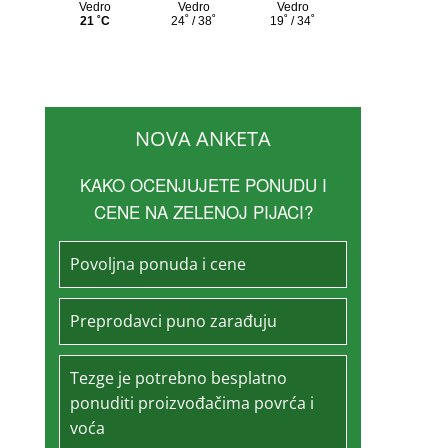
NOVA ANKETA
KAKO OCENJUJETE PONUDU I
CENE NA ZELENOJ PIJACI?
Povoljna ponuda i cene
Preprodavci puno zarađuju
Tezge je potrebno besplatno
ponuditi proizvođačima povrća i
voća