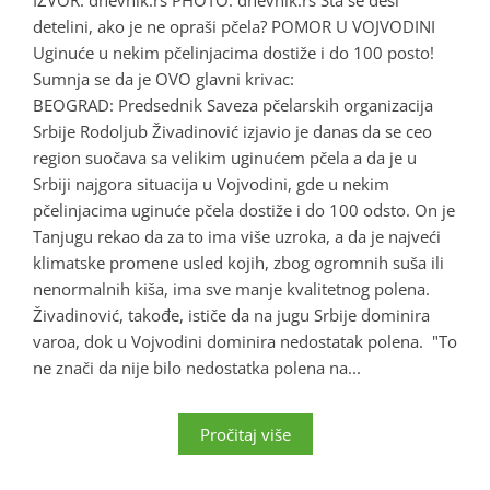
IZVOR: dnevnik.rs PHOTO: dnevnik.rs Šta se desi
detelini, ako je ne opraši pčela? POMOR U VOJVODINI
Uginuće u nekim pčelinjacima dostiže i do 100 posto!
Sumnja se da je OVO glavni krivac:
BEOGRAD: Predsednik Saveza pčelarskih organizacija
Srbije Rodoljub Živadinović izjavio je danas da se ceo
region suočava sa velikim uginućem pčela a da je u
Srbiji najgora situacija u Vojvodini, gde u nekim
pčelinjacima uginuće pčela dostiže i do 100 odsto. On je
Tanjugu rekao da za to ima više uzroka, a da je najveći
klimatske promene usled kojih, zbog ogromnih suša ili
nenormalnih kiša, ima sve manje kvalitetnog polena.
Živadinović, takođe, ističe da na jugu Srbije dominira
varoa, dok u Vojvodini dominira nedostatak polena. "To
ne znači da nije bilo nedostatka polena na...
Pročitaj više