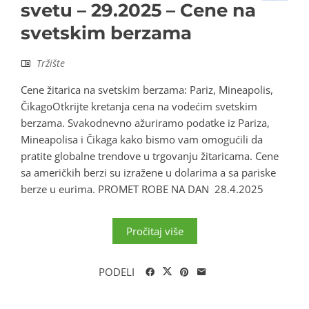
svetu – 29.2025 – Cene na
svetskim berzama
Tržište
Cene žitarica na svetskim berzama: Pariz, Mineapolis,
ČikagoOtkrijte kretanja cena na vodećim svetskim
berzama. Svakodnevno ažuriramo podatke iz Pariza,
Mineapolisa i Čikaga kako bismo vam omogućili da
pratite globalne trendove u trgovanju žitaricama. Cene
sa američkih berzi su izražene u dolarima a sa pariske
berze u eurima. PROMET ROBE NA DAN 28.4.2025
Pročitaj više
PODELI