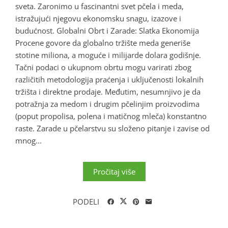
sveta. Zaronimo u fascinantni svet pčela i meda,
istražujući njegovu ekonomsku snagu, izazove i
budućnost. Globalni Obrt i Zarade: Slatka Ekonomija
Procene govore da globalno tržište meda generiše
stotine miliona, a moguće i milijarde dolara godišnje.
Tačni podaci o ukupnom obrtu mogu varirati zbog
različitih metodologija praćenja i uključenosti lokalnih
tržišta i direktne prodaje. Međutim, nesumnjivo je da
potražnja za medom i drugim pčelinjim proizvodima
(poput propolisa, polena i matičnog mleča) konstantno
raste. Zarade u pčelarstvu su složeno pitanje i zavise od
mnog...
Pročitaj više
PODELI