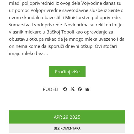
mladi poljoprivrednici iz ovog dela Vojvodine danas su
uz pomoć Poljoprivredne savetodavne službe iz Sente o
ovom skandalu obavestili i Ministarstvo poljoprivrede,
šumarstva i vodoprivrede. Novinarima su rekli da im je
vlasnik mlekare u Bačkoj Topoli kao opravdanje za
obustavu otkupa rekao da je mnogo mleka uvezeno i da
on nema kome da isporuči dnevni otkup. Ovi stočari
imaju mleko bez ...
Pročitaj više
PODELI
APR
29
2025
BEZ KOMENTARA