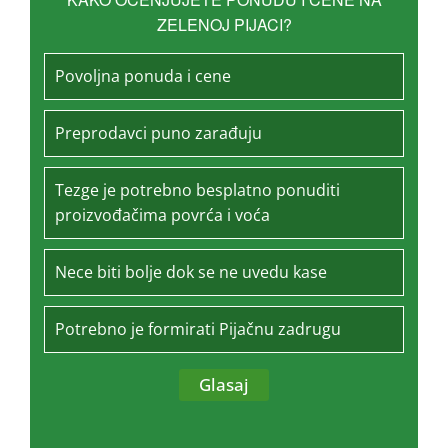
ZELENOJ PIJACI?
Povoljna ponuda i cene
Preprodavci puno zarađuju
Tezge je potrebno besplatno ponuditi
proizvođačima povrća i voća
Nece biti bolje dok se ne uvedu kase
Potrebno je formirati Pijačnu zadrugu