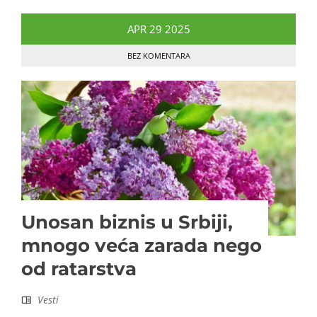
APR
29
2025
BEZ KOMENTARA
Unosan biznis u Srbiji,
mnogo veća zarada nego
od ratarstva
Vesti