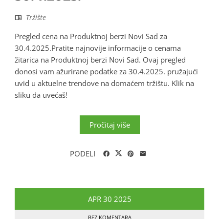
Tržište
Pregled cena na Produktnoj berzi Novi Sad za
30.4.2025.Pratite najnovije informacije o cenama
žitarica na Produktnoj berzi Novi Sad. Ovaj pregled
donosi vam ažurirane podatke za 30.4.2025. pružajući
uvid u aktuelne trendove na domaćem tržištu. Klik na
sliku da uvećaš!
Pročitaj više
PODELI
APR
30
2025
BEZ KOMENTARA