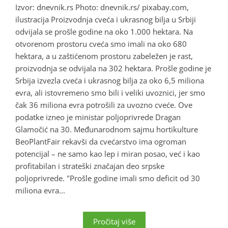
Izvor: dnevnik.rs Photo: dnevnik.rs/ pixabay.com,
ilustracija Proizvodnja cveća i ukrasnog bilja u Srbiji
odvijala se prošle godine na oko 1.000 hektara. Na
otvorenom prostoru cveća smo imali na oko 680
hektara, a u zaštićenom prostoru zabeležen je rast,
proizvodnja se odvijala na 302 hektara. Prošle godine je
Srbija izvezla cveća i ukrasnog bilja za oko 6,5 miliona
evra, ali istovremeno smo bili i veliki uvoznici, jer smo
čak 36 miliona evra potrošili za uvozno cveće. Ove
podatke izneo je ministar poljoprivrede Dragan
Glamočić na 30. Međunarodnom sajmu hortikulture
BeoPlantFair rekavši da cvećarstvo ima ogroman
potencijal – ne samo kao lep i miran posao, već i kao
profitabilan i strateški značajan deo srpske
poljoprivrede. "Prošle godine imali smo deficit od 30
miliona evra...
Pročitaj više