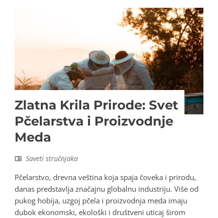
Zlatna Krila Prirode: Svet
Pčelarstva i Proizvodnje
Meda
Saveti stručnjaka
Pčelarstvo, drevna veština koja spaja čoveka i prirodu,
danas predstavlja značajnu globalnu industriju. Više od
pukog hobija, uzgoj pčela i proizvodnja meda imaju
dubok ekonomski, ekološki i društveni uticaj širom