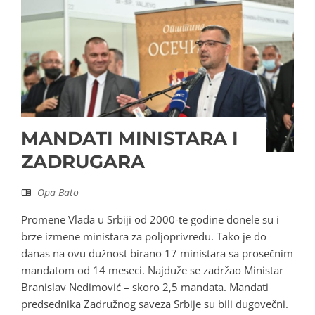
MANDATI MINISTARA I
ZADRUGARA
Opa Bato
Promene Vlada u Srbiji od 2000-te godine donele su i
brze izmene ministara za poljoprivredu. Tako je do
danas na ovu dužnost birano 17 ministara sa prosečnim
mandatom od 14 meseci. Najduže se zadržao Ministar
Branislav Nedimović – skoro 2,5 mandata. Mandati
predsednika Zadružnog saveza Srbije su bili dugovečni.