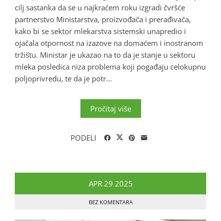
cilj sastanka da se u najkraćem roku izgradi čvršće
partnerstvo Ministarstva, proizvođača i prerađivača,
kako bi se sektor mlekarstva sistemski unapredio i
ojačala otpornost na izazove na domaćem i inostranom
tržištu. Ministar je ukazao na to da je stanje u sektoru
mleka posledica niza problema koji pogađaju celokupnu
poljoprivredu, te da je potr...
Pročitaj više
PODELI
APR
29
2025
BEZ KOMENTARA