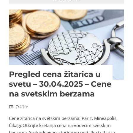
Pregled cena žitarica u
svetu – 30.04.2025 – Cene
na svetskim berzama
Tržište
Cene žitarica na svetskim berzama: Pariz, Mineapolis,
ČikagoOtkrijte kretanja cena na vodećim svetskim
berzama. Svakodnevno ažuriramo podatke iz Pariza,