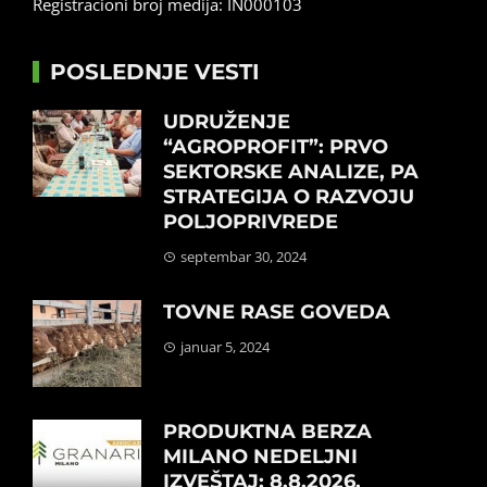
Registracioni broj medija: IN000103
POSLEDNJE VESTI
UDRUŽENJE
“AGROPROFIT”: PRVO
SEKTORSKE ANALIZE, PA
STRATEGIJA O RAZVOJU
POLJOPRIVREDE
septembar 30, 2024
TOVNE RASE GOVEDA
januar 5, 2024
PRODUKTNA BERZA
MILANO NEDELJNI
IZVEŠTAJ: 8.8.2026.