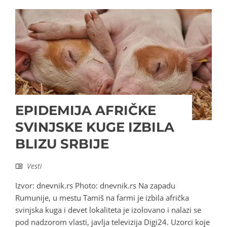
EPIDEMIJA AFRIČKE
SVINJSKE KUGE IZBILA
BLIZU SRBIJE
Vesti
Izvor: dnevnik.rs Photo: dnevnik.rs Na zapadu
Rumunije, u mestu Tamiš na farmi je izbila afrička
svinjska kuga i devet lokaliteta je izolovano i nalazi se
pod nadzorom vlasti, javlja televizija Digi24. Uzorci koje