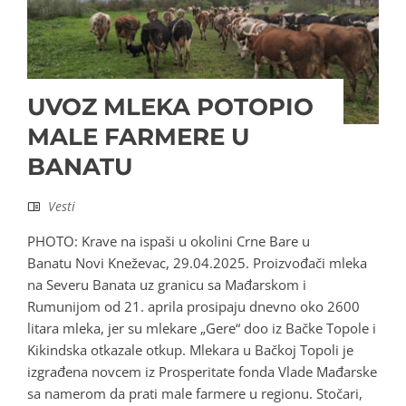
UVOZ MLEKA POTOPIO
MALE FARMERE U
BANATU
Vesti
PHOTO: Krave na ispaši u okolini Crne Bare u
Banatu Novi Kneževac, 29.04.2025. Proizvođači mleka
na Severu Banata uz granicu sa Mađarskom i
Rumunijom od 21. aprila prosipaju dnevno oko 2600
litara mleka, jer su mlekare „Gere“ doo iz Bačke Topole i
Kikindska otkazale otkup. Mlekara u Bačkoj Topoli je
izgrađena novcem iz Prosperitate fonda Vlade Mađarske
sa namerom da prati male farmere u regionu. Stočari,