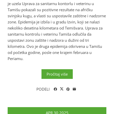
je uzela Uprava za sanitarnu kontorlu i veterinu u
Tamišu pokazali su pozitivne rezultate na afričku
svinjsku kugu, a vlasti su uspostavile zaštitne i nadzorne
zone. Epidemija je izbila i u gradu Izvin, koji se nalazi
nekoliko desetina kilometara od Temišvara. Uprava za
sanitarnu kontrolu i veterinu Tamiša odlučila da
uspostavi zonu zaštite i nadzora u dužini od tri
kilometra. Ovo je druga epidemija otkrivena u Tamišu
od početka godine, posle one krajem februara u
Periamu.
Pročitaj više
PODELI
APR
30
2025