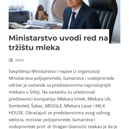
Ministarstvo uvodi red na
tržištu mleka
Vesti
Saopštenja Ministarstva i najave U organizaciji
Ministarstva poljoprivrede, šumarstva i vodoprivrede
održan je sastanak sa predstavnicima najznačajnijih
mlekara u Srbiji. Na sastanku su učestvovali
predstavnici kompanija: Mlekara Imlek, Mlekara Ub,
Somboled, Šabac, MEGGLE, Mlekara Lazar i MILK
HOUSE. Obraćajući se predstavnicima ovog važnog
sektora, ministar poljoprivrede, šumarstva i
vodoprivrede prof. dr Dragan Glamočić istakao je da je