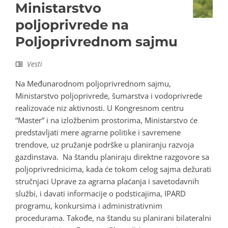
Ministarstvo
poljoprivrede na
Poljoprivrednom sajmu
Vesti
Na Međunarodnom poljoprivrednom sajmu,
Ministarstvo poljoprivrede, šumarstva i vodoprivrede
realizovaće niz aktivnosti. U Kongresnom centru
“Master” i na izložbenim prostorima, Ministarstvo će
predstavljati mere agrarne politike i savremene
trendove, uz pružanje podrške u planiranju razvoja
gazdinstava. Na štandu planiraju direktne razgovore sa
poljoprivrednicima, kada će tokom celog sajma dežurati
stručnjaci Uprave za agrarna plaćanja i savetodavnih
službi, i davati informacije o podsticajima, IPARD
programu, konkursima i administrativnim
procedurama. Takođe, na štandu su planirani bilateralni