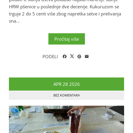
HRW pšenice u poslednje dve decenije. Kukuruzom se
trguje 2 do 5 centi više zbog napretka setve i prelivanja
sna...
Pročitaj više
PODELI
APR
28
2026
BEZ KOMENTARA