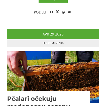
PODELI
APR
29
2026
BEZ KOMENTARA
Pčalari očekuju