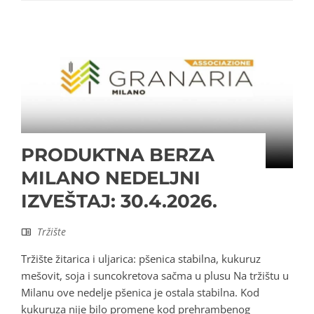
PRODUKTNA BERZA
MILANO NEDELJNI
IZVEŠTAJ: 30.4.2026.
Tržište
Tržište žitarica i uljarica: pšenica stabilna, kukuruz
mešovit, soja i suncokretova sačma u plusu Na tržištu u
Milanu ove nedelje pšenica je ostala stabilna. Kod
kukuruza nije bilo promene kod prehrambenog