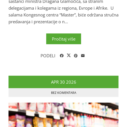
sastanci ministra Dragana Glamočića, sa stranim
delegacijama i kolegama iz regiona, Evrope i Afrike. U
salama Kongesnog centra “Master”, biće održana stručna
predavanja i prezentacije o n...
Pročitaj više
PODELI
APR
30
2026
BEZ KOMENTARA