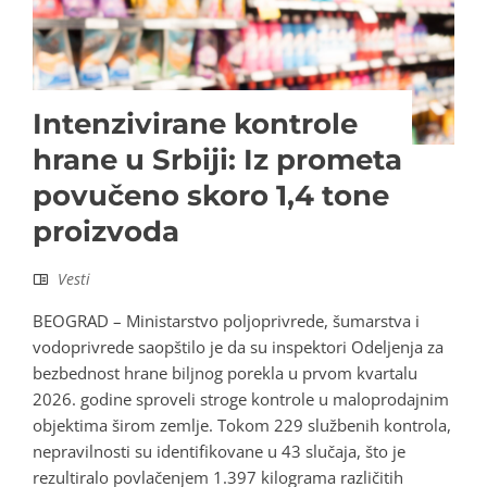
Intenzivirane kontrole
hrane u Srbiji: Iz prometa
povučeno skoro 1,4 tone
proizvoda
Vesti
BEOGRAD – Ministarstvo poljoprivrede, šumarstva i
vodoprivrede saopštilo je da su inspektori Odeljenja za
bezbednost hrane biljnog porekla u prvom kvartalu
2026. godine sproveli stroge kontrole u maloprodajnim
objektima širom zemlje. Tokom 229 službenih kontrola,
nepravilnosti su identifikovane u 43 slučaja, što je
rezultiralo povlačenjem 1.397 kilograma različitih