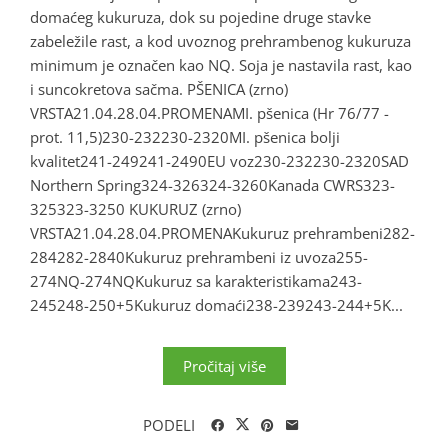
domaćeg kukuruza, dok su pojedine druge stavke
zabeležile rast, a kod uvoznog prehrambenog kukuruza
minimum je označen kao NQ. Soja je nastavila rast, kao
i suncokretova sačma. PŠENICA (zrno)
VRSTA21.04.28.04.PROMENAMI. pšenica (Hr 76/77 -
prot. 11,5)230-232230-2320MI. pšenica bolji
kvalitet241-249241-2490EU voz230-232230-2320SAD
Northern Spring324-326324-3260Kanada CWRS323-
325323-3250 KUKURUZ (zrno)
VRSTA21.04.28.04.PROMENAKukuruz prehrambeni282-
284282-2840Kukuruz prehrambeni iz uvoza255-
274NQ-274NQKukuruz sa karakteristikama243-
245248-250+5Kukuruz domaći238-239243-244+5K...
Pročitaj više
PODELI