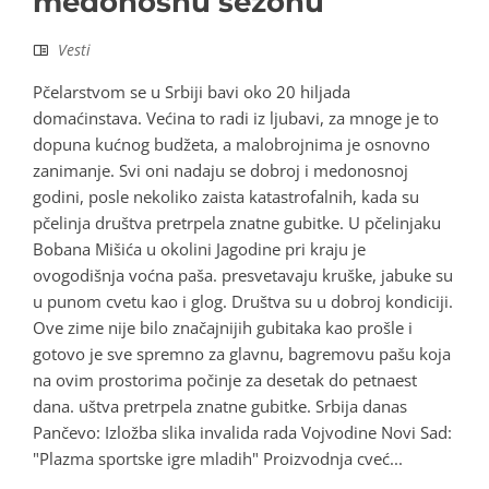
medonosnu sezonu
Vesti
Pčelarstvom se u Srbiji bavi oko 20 hiljada
domaćinstava. Većina to radi iz ljubavi, za mnoge je to
dopuna kućnog budžeta, a malobrojnima je osnovno
zanimanje. Svi oni nadaju se dobroj i medonosnoj
godini, posle nekoliko zaista katastrofalnih, kada su
pčelinja društva pretrpela znatne gubitke. U pčelinjaku
Bobana Mišića u okolini Jagodine pri kraju je
ovogodišnja voćna paša. presvetavaju kruške, jabuke su
u punom cvetu kao i glog. Društva su u dobroj kondiciji.
Ove zime nije bilo značajnijih gubitaka kao prošle i
gotovo je sve spremno za glavnu, bagremovu pašu koja
na ovim prostorima počinje za desetak do petnaest
dana. uštva pretrpela znatne gubitke. Srbija danas
Pančevo: Izložba slika invalida rada Vojvodine Novi Sad:
"Plazma sportske igre mladih" Proizvodnja cveć...