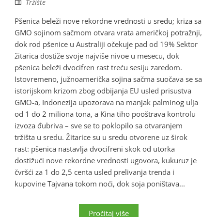
Tržište
Pšenica beleži nove rekordne vrednosti u sredu; kriza sa
GMO sojinom sačmom otvara vrata američkoj potražnji,
dok rod pšenice u Australiji očekuje pad od 19% Sektor
žitarica dostiže svoje najviše nivoe u mesecu, dok
pšenica beleži dvocifren rast treću sesiju zaredom.
Istovremeno, južnoamerička sojina sačma suočava se sa
istorijskom krizom zbog odbijanja EU usled prisustva
GMO-a, Indonezija upozorava na manjak palminog ulja
od 1 do 2 miliona tona, a Kina tiho pooštrava kontrolu
izvoza đubriva – sve se to poklopilo sa otvaranjem
tržišta u sredu. Žitarice su u sredu otvorene uz širok
rast: pšenica nastavlja dvocifreni skok od utorka
dostižući nove rekordne vrednosti ugovora, kukuruz je
čvršći za 1 do 2,5 centa usled prelivanja trenda i
kupovine Tajvana tokom noći, dok soja poništava...
Pročitaj više