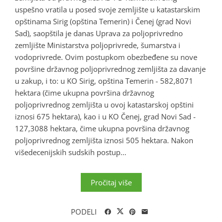
uspešno vratila u posed svoje zemljište u katastarskim
opštinama Sirig (opština Temerin) i Čenej (grad Novi
Sad), saopštila je danas Uprava za poljoprivredno
zemljište Ministarstva poljoprivrede, šumarstva i
vodoprivrede. Ovim postupkom obezbeđene su nove
površine državnog poljoprivrednog zemljišta za davanje
u zakup, i to: u KO Sirig, opština Temerin - 582,8071
hektara (čime ukupna površina državnog
poljoprivrednog zemljišta u ovoj katastarskoj opštini
iznosi 675 hektara), kao i u KO Čenej, grad Novi Sad -
127,3088 hektara, čime ukupna površina državnog
poljoprivrednog zemljišta iznosi 505 hektara. Nakon
višedecenijskih sudskih postup...
Pročitaj više
PODELI