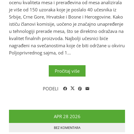
ocenu kvaliteta mesa i prerađevina od mesa analizirala
je više od 150 uzoraka koje je poslalo 40 učesnika iz
Srbije, Crne Gore, Hrvatske i Bosne i Hercegovine. Kako
ističu članovi komisije, uočeno je značajno unapređenje
u tehnologiji prerade mesa, što se direktno odražava na
kvalitet finalnih proizvoda. Najbolji učesnici biće
nagrađeni na svečanostima koje će biti održane u okviru
Poljoprivrednog sajma, od 1...
Pročitaj više
PODELI
APR
28
2026
BEZ KOMENTARA