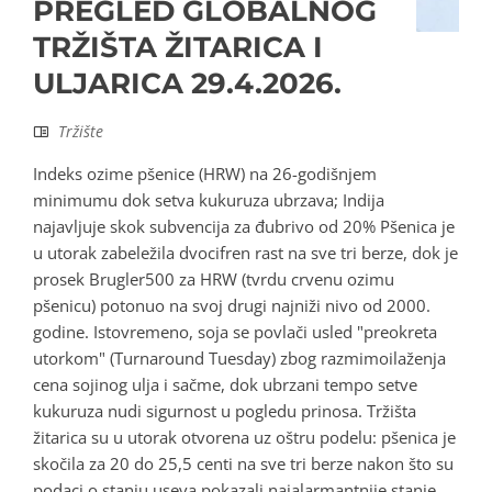
PREGLED GLOBALNOG
TRŽIŠTA ŽITARICA I
ULJARICA 29.4.2026.
Tržište
Indeks ozime pšenice (HRW) na 26-godišnjem
minimumu dok setva kukuruza ubrzava; Indija
najavljuje skok subvencija za đubrivo od 20% Pšenica je
u utorak zabeležila dvocifren rast na sve tri berze, dok je
prosek Brugler500 za HRW (tvrdu crvenu ozimu
pšenicu) potonuo na svoj drugi najniži nivo od 2000.
godine. Istovremeno, soja se povlači usled "preokreta
utorkom" (Turnaround Tuesday) zbog razmimoilaženja
cena sojinog ulja i sačme, dok ubrzani tempo setve
kukuruza nudi sigurnost u pogledu prinosa. Tržišta
žitarica su u utorak otvorena uz oštru podelu: pšenica je
skočila za 20 do 25,5 centi na sve tri berze nakon što su
podaci o stanju useva pokazali najalarmantnije stanje