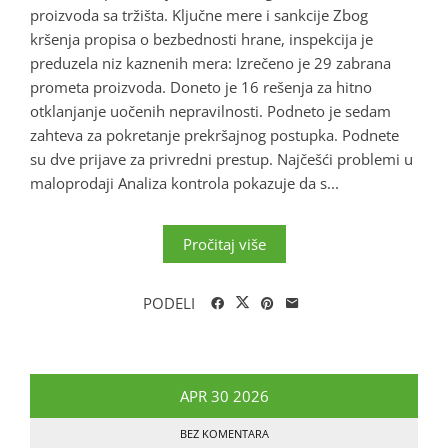
proizvoda sa tržišta. Ključne mere i sankcije Zbog
kršenja propisa o bezbednosti hrane, inspekcija je
preduzela niz kaznenih mera: Izrečeno je 29 zabrana
prometa proizvoda. Doneto je 16 rešenja za hitno
otklanjanje uočenih nepravilnosti. Podneto je sedam
zahteva za pokretanje prekršajnog postupka. Podnete
su dve prijave za privredni prestup. Najčešći problemi u
maloprodaji Analiza kontrola pokazuje da s...
Pročitaj više
PODELI
APR
30
2026
BEZ KOMENTARA