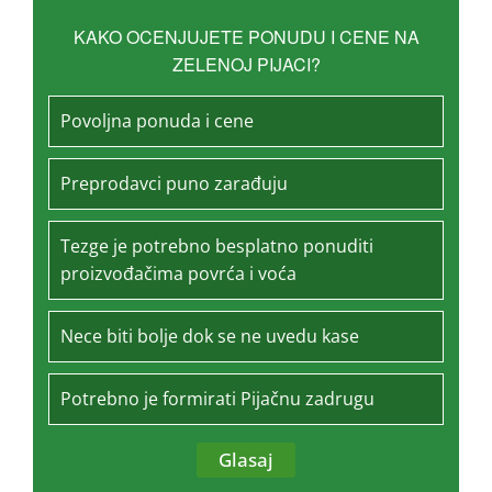
KAKO OCENJUJETE PONUDU I CENE NA
ZELENOJ PIJACI?
Povoljna ponuda i cene
Preprodavci puno zarađuju
Tezge je potrebno besplatno ponuditi
proizvođačima povrća i voća
Nece biti bolje dok se ne uvedu kase
Potrebno je formirati Pijačnu zadrugu