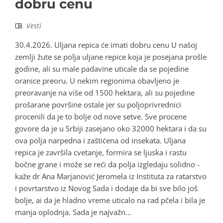
dobru cenu
Vesti
30.4.2026. Uljana repica će imati dobru cenu U našoj
zemlji žute se polja uljane repice koja je posejana prošle
godine, ali su male padavine uticale da se pojedine
oranice preoru. U nekim regionima obavljeno je
preoravanje na više od 1500 hektara, ali su pojedine
prošarane površine ostale jer su poljoprivrednici
procenili da je to bolje od nove setve. Sve procene
govore da je u Srbiji zasejano oko 32000 hektara i da su
ova polja narpedna i zaštićena od insekata. Uljana
repica je završila cvetanje, formira se ljuska i rastu
bočne grane i može se reći da polja izgledaju solidno -
kaže dr Ana Marjanović Jeromela iz Instituta za ratarstvo
i povrtarstvo iz Novog Sada i dodaje da bi sve bilo još
bolje, ai da je hladno vreme uticalo na rad pčela i bila je
manja oplodnja. Sada je najvažn...