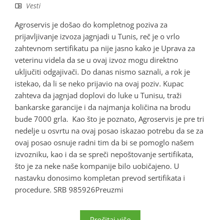
Vesti
Agroservis je došao do kompletnog poziva za
prijavljivanje izvoza jagnjadi u Tunis, reč je o vrlo
zahtevnom sertifikatu pa nije jasno kako je Uprava za
veterinu videla da se u ovaj izvoz mogu direktno
uključiti odgajivači. Do danas nismo saznali, a rok je
istekao, da li se neko prijavio na ovaj poziv. Kupac
zahteva da jagnjad doplovi do luke u Tunisu, traži
bankarske garancije i da najmanja količina na brodu
bude 7000 grla. Kao što je poznato, Agroservis je pre tri
nedelje u osvrtu na ovaj posao iskazao potrebu da se za
ovaj posao osnuje radni tim da bi se pomoglo našem
izvozniku, kao i da se spreči nepoštovanje sertifikata,
što je za neke naše kompanije bilo uobičajeno. U
nastavku donosimo kompletan prevod sertifikata i
procedure. SRB 985926Preuzmi
Pročitaj više