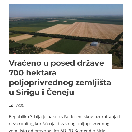
Vraćeno u posed države
700 hektara
poljoprivrednog zemljišta
u Sirigu i Čeneju
Vesti
Republika Srbija je nakon višedecenijskog uzurpiranja i
nezakonitog korišćenja državnog poljoprivrednog
zemljišta od pravnog lica AD PD Kamendin Sirig