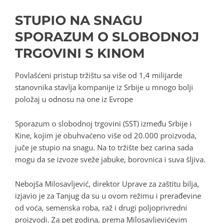
STUPIO NA SNAGU
SPORAZUM O SLOBODNOJ
TRGOVINI S KINOM
Povlašćeni pristup tržištu sa više od 1,4 milijarde
stanovnika stavlja kompanije iz Srbije u mnogo bolji
položaj u odnosu na one iz Evrope
Sporazum o slobodnoj trgovini (SST) između Srbije i
Kine, kojim je obuhvaćeno više od 20.000 proizvoda,
juče je stupio na snagu. Na to tržište bez carina sada
mogu da se izvoze sveže jabuke, borovnica i suva šljiva.
Nebojša Milosavljević, direktor Uprave za zaštitu bilja,
izjavio je za Tanjug da su u ovom režimu i prerađevine
od voća, semenska roba, raž i drugi poljoprivredni
proizvodi. Za pet godina, prema Milosavljevićevim