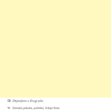
Objavljeno u
Drugi pišu
Oznaka
jabuke
,
politika
,
Srbija Kina