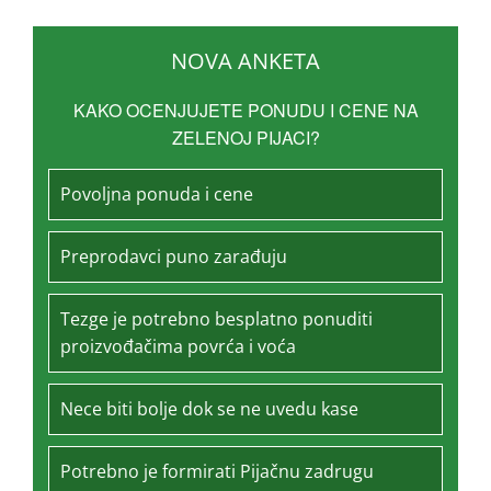
NOVA ANKETA
KAKO OCENJUJETE PONUDU I CENE NA
ZELENOJ PIJACI?
Povoljna ponuda i cene
Preprodavci puno zarađuju
Tezge je potrebno besplatno ponuditi
proizvođačima povrća i voća
Nece biti bolje dok se ne uvedu kase
Potrebno je formirati Pijačnu zadrugu