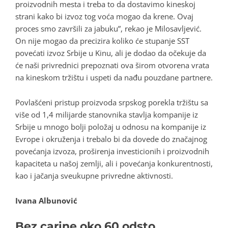
proizvodnih mesta i treba to da dostavimo kineskoj
strani kako bi izvoz tog voća mogao da krene. Ovaj
proces smo završili za jabuku”, rekao je Milosavljević.
On nije mogao da precizira koliko će stupanje SST
povećati izvoz Srbije u Kinu, ali je dodao da očekuje da
će naši privrednici prepoznati ova širom otvorena vrata
na kineskom tržištu i uspeti da nađu pouzdane partnere.
Povlašćeni pristup proizvoda srpskog porekla tržištu sa
više od 1,4 milijarde stanovnika stavlja kompanije iz
Srbije u mnogo bolji položaj u odnosu na kompanije iz
Evrope i okruženja i trebalo bi da dovede do značajnog
povećanja izvoza, proširenja investicionih i proizvodnih
kapaciteta u našoj zemlji, ali i povećanja konkurentnosti,
kao i jačanja sveukupne privredne aktivnosti.
Ivana Albunović
Bez carine oko 60 odsto