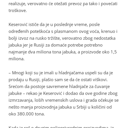
realizuje, verovatno će otežati prevoz pa tako i povećati
troškove.
Keserović ističe da je u poslednje vreme, posle
određenih poteškoća s plasmanom ovog voća, krenuo i
bolji izvoz na rusko tržište, verovatno zbog nedostatka
jabuka jer je Rusiji za domaće potrebe potrebno
najmanje dva miliona tona jabuka, a proizvode oko 1,5
miliona.
– Mnogi koji su je imali u hladnjačama uspeli su da je
prodaju u Rusiji, plašio sam se da će ostati viškovi.
Srećom da postoje savremene hladnjače za čuvanje
jabuke – rekao je Keserović i dodao da ove godine zbog
izmrzavanja, loših vremenskih uslova i grada očekuje se
nešto manja proizvodnja jabuka u Srbiji u količini od
oko 380.000 tona.
Kada je reč o drugim poljoprivrednim proizvodima, iz