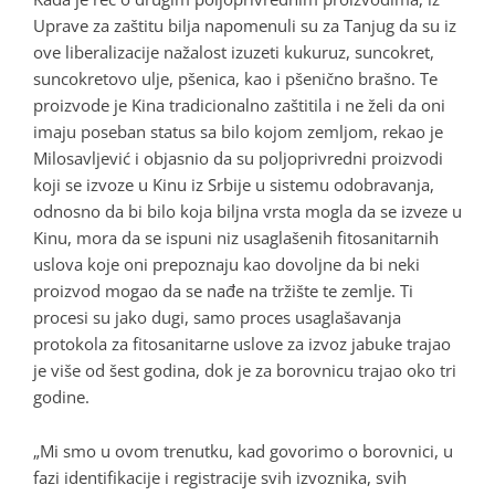
Uprave za zaštitu bilja napomenuli su za Tanjug da su iz
ove liberalizacije nažalost izuzeti kukuruz, suncokret,
suncokretovo ulje, pšenica, kao i pšenično brašno. Te
proizvode je Kina tradicionalno zaštitila i ne želi da oni
imaju poseban status sa bilo kojom zemljom, rekao je
Milosavljević i objasnio da su poljoprivredni proizvodi
koji se izvoze u Kinu iz Srbije u sistemu odobravanja,
odnosno da bi bilo koja biljna vrsta mogla da se izveze u
Kinu, mora da se ispuni niz usaglašenih fitosanitarnih
uslova koje oni prepoznaju kao dovoljne da bi neki
proizvod mogao da se nađe na tržište te zemlje. Ti
procesi su jako dugi, samo proces usaglašavanja
protokola za fitosanitarne uslove za izvoz jabuke trajao
je više od šest godina, dok je za borovnicu trajao oko tri
godine.
„Mi smo u ovom trenutku, kad govorimo o borovnici, u
fazi identifikacije i registracije svih izvoznika, svih