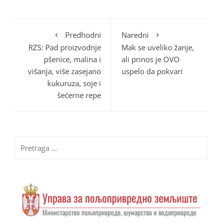
Predhodni
Naredni
RZS: Pad proizvodnje
Mak se uveliko žanje,
pšenice, malina i
ali prinos je OVO
višanja, više zasejano
uspelo da pokvari
kukuruza, soje i
šećerne repe
Pretraga
za: