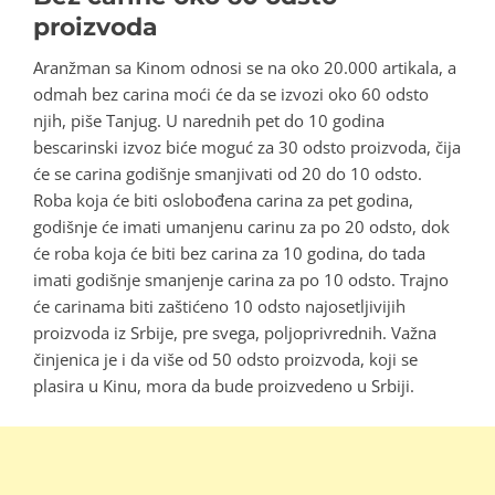
proizvoda
Aranžman sa Kinom odnosi se na oko 20.000 artikala, a
odmah bez carina moći će da se izvozi oko 60 odsto
njih, piše Tanjug. U narednih pet do 10 godina
bescarinski izvoz biće moguć za 30 odsto proizvoda, čija
će se carina godišnje smanjivati od 20 do 10 odsto.
Roba koja će biti oslobođena carina za pet godina,
godišnje će imati umanjenu carinu za po 20 odsto, dok
će roba koja će biti bez carina za 10 godina, do tada
imati godišnje smanjenje carina za po 10 odsto. Trajno
će carinama biti zaštićeno 10 odsto najosetljivijih
proizvoda iz Srbije, pre svega, poljoprivrednih. Važna
činjenica je i da više od 50 odsto proizvoda, koji se
plasira u Kinu, mora da bude proizvedeno u Srbiji.