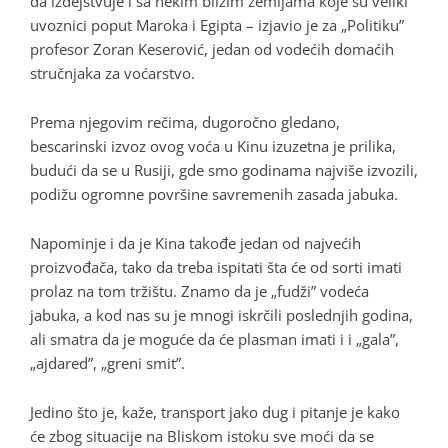
da izdejstvuje i sa nekim bližim zemljama koje su veliki
uvoznici poput Maroka i Egipta – izjavio je za „Politiku”
profesor Zoran Keserović, jedan od vodećih domaćih
stručnjaka za voćarstvo.
Prema njegovim rečima, dugoročno gledano,
bescarinski izvoz ovog voća u Kinu izuzetna je prilika,
budući da se u Rusiji, gde smo godinama najviše izvozili,
podižu ogromne površine savremenih zasada jabuka.
Napominje i da je Kina takođe jedan od najvećih
proizvođača, tako da treba ispitati šta će od sorti imati
prolaz na tom tržištu. Znamo da je „fudži” vodeća
jabuka, a kod nas su je mnogi iskrčili poslednjih godina,
ali smatra da je moguće da će plasman imati i i „gala”,
„ajdared”, „greni smit”.
Jedino što je, kaže, transport jako dug i pitanje je kako
će zbog situacije na Bliskom istoku sve moći da se