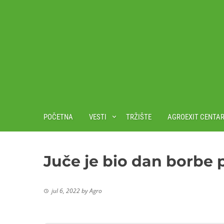
POČETNA
VESTI
TRŽIŠTE
AGROEXIT CENTA
Juče je bio dan borbe 
jul 6, 2022
by
Agro