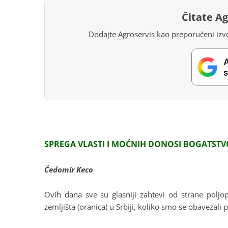
Čitate A
Dodajte Agroservis kao preporučeni izvo
SPREGA VLASTI I MOĆNIH DONOSI BOGATSTV
Čedomir Keco
Ovih dana sve su glasniji zahtevi od strane polj
zemljišta (oranica) u Srbiji, koliko smo se obaveza