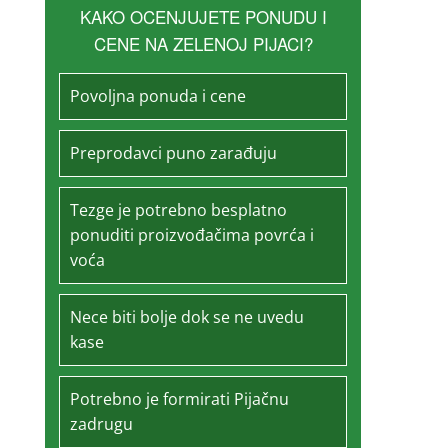
KAKO OCENJUJETE PONUDU I
CENE NA ZELENOJ PIJACI?
Povoljna ponuda i cene
Preprodavci puno zarađuju
Tezge je potrebno besplatno
ponuditi proizvođačima povrća i
voća
Nece biti bolje dok se ne uvedu
kase
Potrebno je formirati Pijačnu
zadrugu