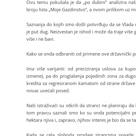
Ovu temu pokušala je da „po dubini” analizira naš
broju lista „Moje Gazdinstvo”, a ovom prilikom uz m
Saznanja do kojih smo došli potvrđuju da se Vlada 
je put dug. Neizvestan je ishod i može da traje više
više i ne bavi.
Kako se onda odbraniti od primene ove državnički 
Ima više varijanti: od preciziranja uslova za ku
izmene), pa do proglašenja pojedinih zona za dugo
kredita sa regresiranom kamatom od strane države i
novac uvećali posed.
Naši istraživači su otkrili da stranci ne planiraju 
tom pravcu saznali smo ko su onda potencijalni pr
hektara njiva i, zapravo, njihov interes je bio da se
Kada se cela sloboda prodaje strancima poveže 