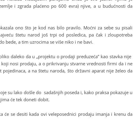
emlje i zgrada plaćeno po 600 evra) njive, a u budućnosti da
okazala ono što je kod nas bilo pravilo. Moćni za sebe su pisali
ajveću štetu narod još trpi od posledica, pa čak i zloupotreba
do bede, a tim uzrocima se više niko i ne bavi.
oliko daleko da u „projektu o prodaji preduzeća” kao stavka nije
oji nosi prodaju, a o prikrivanju stvarne vrednosti firmi da i ne
 pojedinaca, a na štetu naroda, što državni aparat nije želeo da
je su lako došle do sadašnjih poseda i, kako praksa pokazuje u
ima će tek doneti dobit.
 će se desiti kada ovi veleposednici prodaju imanja i krenu da