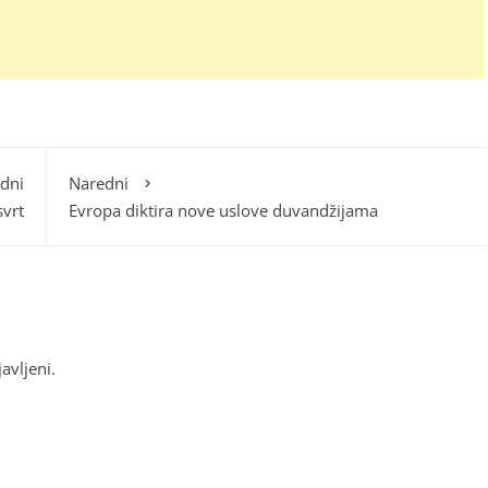
dni
Naredni
vrt
Evropa diktira nove uslove duvandžijama
javljeni
.