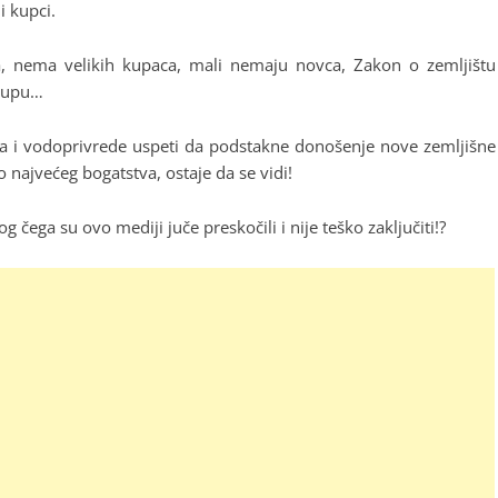
i kupci.
a, nema velikih kupaca, mali nemaju novca, Zakon o zemljištu
akupu…
tva i vodoprivrede uspeti da podstakne donošenje nove zemljišne
 najvećeg bogatstva, ostaje da se vidi!
og čega su ovo mediji juče preskočili i nije teško zaključiti!?