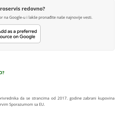
groservis redovno?
r na Google-u i lakše pronađite naše najnovije vesti.
O?
oprivrednika da se strancima od 2017. godine zabrani kupovina
li prvim Sporazumom sa EU.