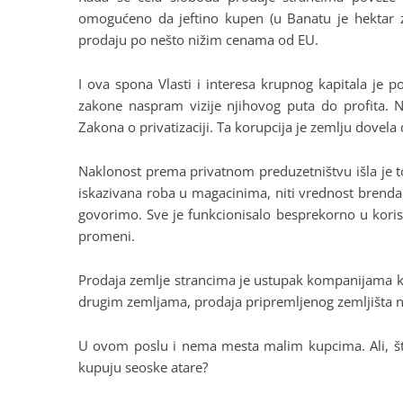
omogućeno da jeftino kupen (u Banatu je hektar z
prodaju po nešto nižim cenama od EU.
I ova spona Vlasti i interesa krupnog kapitala je p
zakone naspram vizije njihovog puta do profita. N
Zakona o privatizaciji. Ta korupcija je zemlju dovela 
Naklonost prema privatnom preduzetništvu išla je t
iskazivana roba u magacinima, niti vrednost brenda k
govorimo. Sve je funkcionisalo besprekorno u korist
promeni.
Prodaja zemlje strancima je ustupak kompanijama ko
drugim zemljama, prodaja pripremljenog zemljišta nj
U ovom poslu i nema mesta malim kupcima. Ali, šta
kupuju seoske atare?