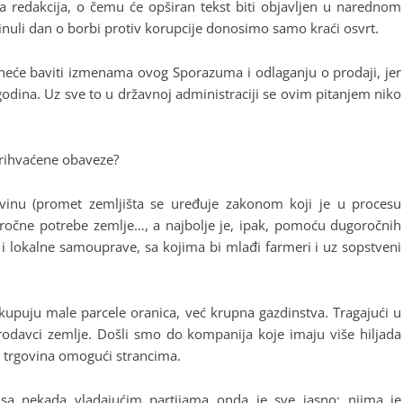
a redakcija, o čemu će opširan tekst biti objavljen u narednom
inuli dan o borbi protiv korupcije donosimo samo kraći osvrt.
neće baviti izmenama ovog Sporazuma i odlaganju o prodaji, jer
 godina. Uz sve to u državnoj administraciji se ovim pitanjem niko
prihvaćene obaveze?
povinu (promet zemljišta se uređuje zakonom koji je u procesu
ročne potrebe zemlje…, a najbolje je, ipak, pomoću dugoročnih
 lokalne samouprave, sa kojima bi mlađi farmeri i uz sopstveni
da kupuju male parcele oranica, već krupna gazdinstva. Tragajući u
odavci zemlje. Došli smo do kompanija koje imaju više hiljada
 ta trgovina omogući strancima.
sa nekada vladajućim partijama onda je sve jasno: njima je