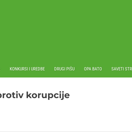
R
KONKURSI I UREDBE
DRUGI PIŠU
OPA BATO
SAVETI ST
protiv korupcije