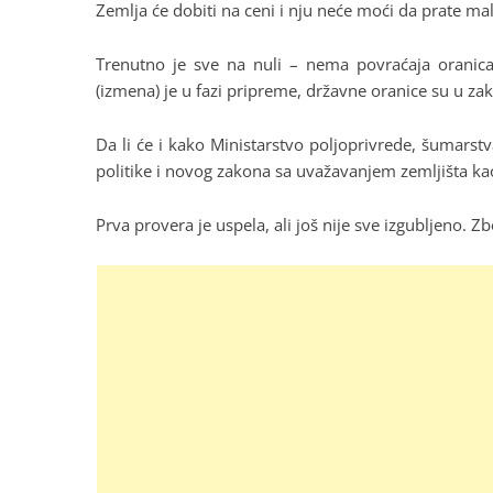
Zemlja će dobiti na ceni i nju neće moći da prate mal
Trenutno je sve na nuli – nema povraćaja oranic
(izmena) je u fazi pripreme, državne oranice su u z
Da li će i kako Ministarstvo poljoprivrede, šumars
politike i novog zakona sa uvažavanjem zemljišta kao
Prva provera je uspela, ali još nije sve izgubljeno. Zb