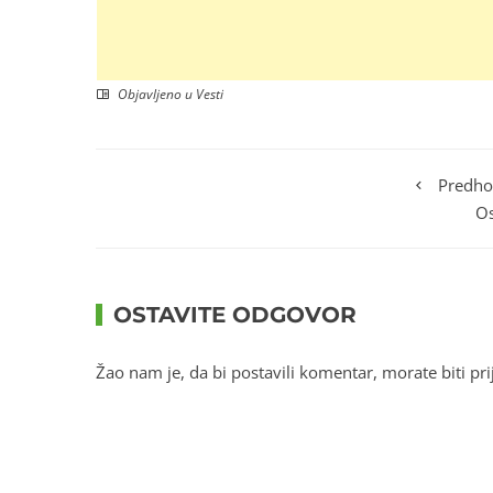
Objavljeno u
Vesti
Predho
Os
OSTAVITE ODGOVOR
Žao nam je, da bi postavili komentar, morate
biti pri