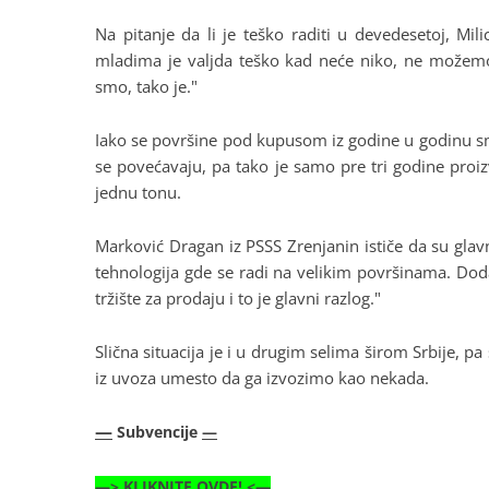
Na pitanje da li je teško raditi u devedesetoj, Mi
mladima je valjda teško kad neće niko, ne možemo
smo, tako je."
Iako se površine pod kupusom iz godine u godinu s
se povećavaju, pa tako je samo pre tri godine proi
jednu tonu.
Marković Dragan iz PSSS Zrenjanin ističe da su glavn
tehnologija gde se radi na velikim površinama. Do
tržište za prodaju i to je glavni razlog."
Slična situacija je i u drugim selima širom Srbije, 
iz uvoza umesto da ga izvozimo kao nekada.
—
Subvencije
—
—>
KLIKNITE OVDE!
<—