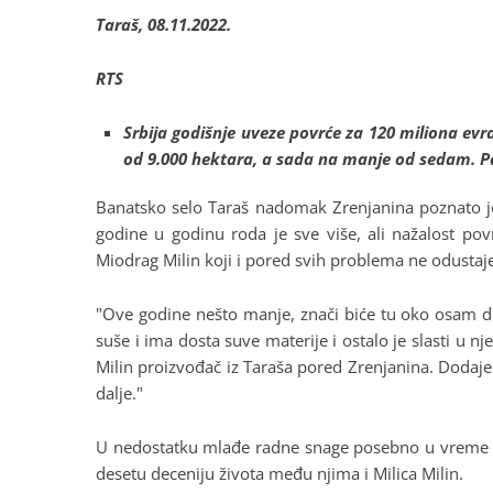
Taraš, 08.11.2022.
RTS
Srbija godišnje uveze povrće za 120 miliona evra
od 9.000 hektara, a sada na manje od sedam. Pa
Banatsko selo Taraš nadomak Zrenjanina poznato je 
godine u godinu roda je sve više, ali nažalost p
Miodrag Milin koji i pored svih problema ne odustaj
"Ove godine nešto manje, znači biće tu oko osam do 
suše i ima dosta suve materije i ostalo je slasti u 
Milin proizvođač iz Taraša pored Zrenjanina. Dodaje
dalje."
U nedostatku mlađe radne snage posebno u vreme seč
desetu deceniju života među njima i Milica Milin.