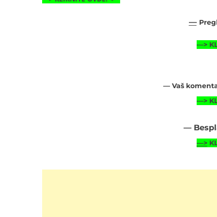
—
Preg
—>
K
— Vaš komentar
—>
K
— Bespl
—>
K