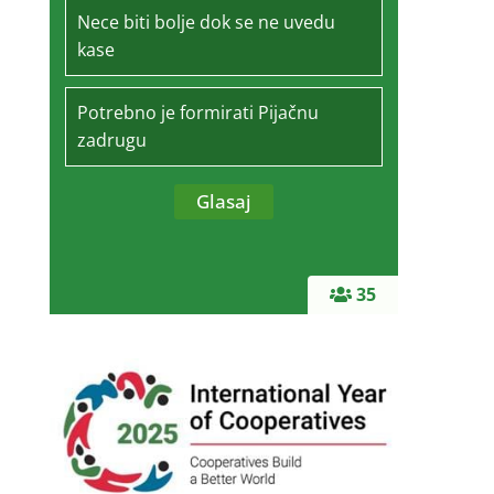
Nece biti bolje dok se ne uvedu
kase
Potrebno je formirati Pijačnu
zadrugu
35