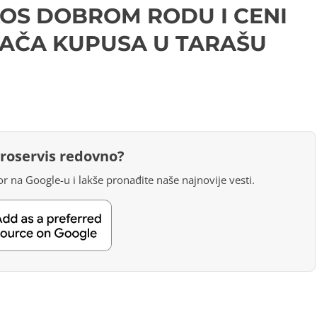
KOS DOBROM RODU I CENI
AČA KUPUSA U TARAŠU
groservis redovno?
r na Google-u i lakše pronađite naše najnovije vesti.