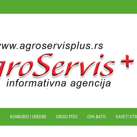
R
KONKURSI I UREDBE
DRUGI PIŠU
OPA BATO
SAVETI ST