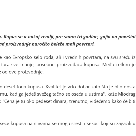
. Kupus se u našoj zemlji, pre samo tri godine, gajio na površini
d proizvodnje naročito beleže mali povrtari.
kao Evropsko selo roda, ali i vrednih povrtara, na svu sreću iz
ovrtara sve manje, posebno proizvođača kupusa. Među retkim je
e od ove proizvodnje.
deset tona kupusa. Kvalitet je vrlo dobar zato što je bilo dosta
njemu, kad ga jedeš svežeg tačno se oseća u ustima", kaže Miodrag
: "Cena je tu oko pedeset dinara, trenutno, videćemo kako će biti
e kupusa na njivama se mogu sresti i sekači koji su zagazili u