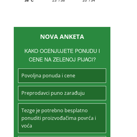
NOVA ANKETA
KAKO OCENJUJETE PONUDU I
CENE NA ZELENOJ PIJACI?
Povoljna ponuda i cene
Preprodavci puno zarađuju
Tezge je potrebno besplatno
ponuditi proizvođačima povrća i
voća