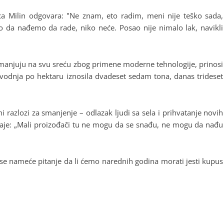
lica Milin odgovara: "Ne znam, eto radim, meni nije teško sada,
 da nađemo da rade, niko neće. Posao nije nimalo lak, navikli
manjuju na svu sreću zbog primene moderne tehnologije, prinosi
zvodnja po hektaru iznosila dvadeset sedam tona, danas trideset
i razlozi za smanjenje – odlazak ljudi sa sela i prihvatanje novih
daje: „Mali proizođači tu ne mogu da se snađu, ne mogu da nađu
pa se nameće pitanje da li ćemo narednih godina morati jesti kupus