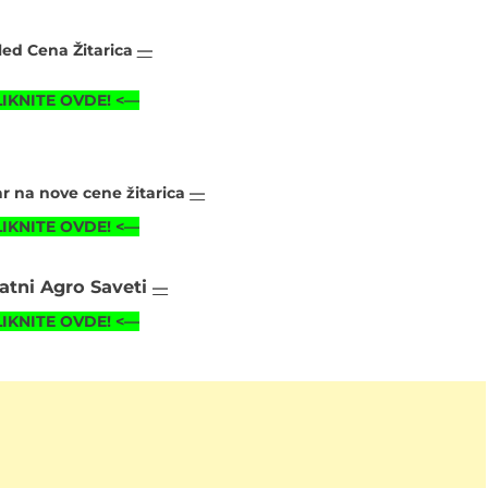
led Cena Žitarica
—
LIKNITE OVDE!
<—
 na nove cene žitarica
—
LIKNITE OVDE!
<—
atni Agro Saveti
—
LIKNITE OVDE! <—