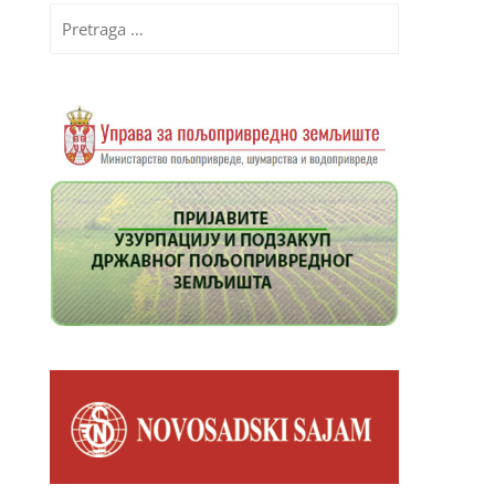
Pretraga
za: