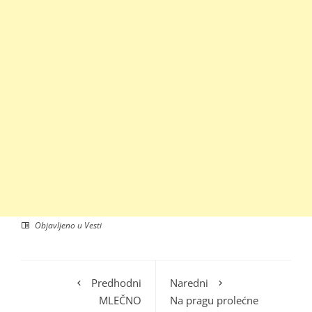
Objavljeno u
Vesti
Predhodni
Naredni
MLEČNO
Na pragu prolećne