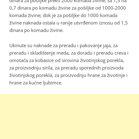
dinara za pošiljke preko 2000 komada živine; sa 1,5 na
0,7 dinara po komadu živine za pošiljke od 1000-2000
komada živine; dok je za pošiljke do 1000 komada
živine naknada ostala u ranije utvrđenom iznosu od 1,5
dinara po komadu živine.
Ukinute su naknade za preradu i pakovanje jaja, za
preradu i skladištenje meda, za doradu i preradu creva i
omotača za kobasice od sirovina životinjskog porekla,
za proizvodnju sirila, za preradu sporednih proizvoda
životinjskog porekla, za proizvodnju hrane za životinje i
hrane za kućne ljubimce.