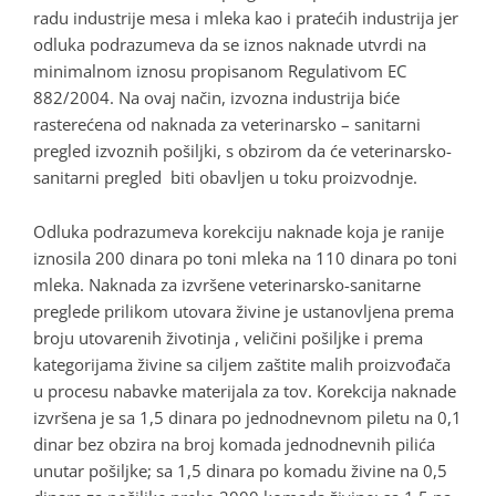
radu industrije mesa i mleka kao i pratećih industrija jer
odluka podrazumeva da se iznos naknade utvrdi na
minimalnom iznosu propisanom Regulativom EC
882/2004. Na ovaj način, izvozna industrija biće
rasterećena od naknada za veterinarsko – sanitarni
pregled izvoznih pošiljki, s obzirom da će veterinarsko-
sanitarni pregled biti obavljen u toku proizvodnje.
Odluka podrazumeva korekciju naknade koja je ranije
iznosila 200 dinara po toni mleka na 110 dinara po toni
mleka. Naknada za izvršene veterinarsko-sanitarne
preglede prilikom utovara živine je ustanovljena prema
broju utovarenih životinja , veličini pošiljke i prema
kategorijama živine sa ciljem zaštite malih proizvođača
u procesu nabavke materijala za tov. Korekcija naknade
izvršena je sa 1,5 dinara po jednodnevnom piletu na 0,1
dinar bez obzira na broj komada jednodnevnih pilića
unutar pošiljke; sa 1,5 dinara po komadu živine na 0,5