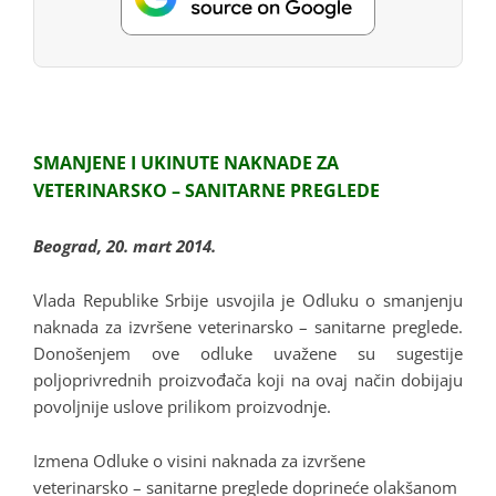
SMANJENE I UKINUTE NAKNADE ZA
VETERINARSKO – SANITARNE PREGLEDE
Beograd, 20. mart 2014.
Vlada Republike Srbije usvojila je Odluku o smanjenju
naknada za izvršene veterinarsko – sanitarne preglede.
Donošenjem ove odluke uvažene su sugestije
poljoprivrednih proizvođača koji na ovaj način dobijaju
povoljnije uslove prilikom proizvodnje.
Izmena Odluke o visini naknada za izvršene
veterinarsko – sanitarne preglede doprineće olakšanom