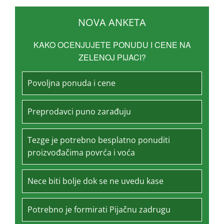
NOVA ANKETA
KAKO OCENJUJETE PONUDU I CENE NA
ZELENOJ PIJACI?
Povoljna ponuda i cene
Preprodavci puno zarađuju
Tezge je potrebno besplatno ponuditi
proizvođačima povrća i voća
Nece biti bolje dok se ne uvedu kase
Potrebno je formirati Pijačnu zadrugu