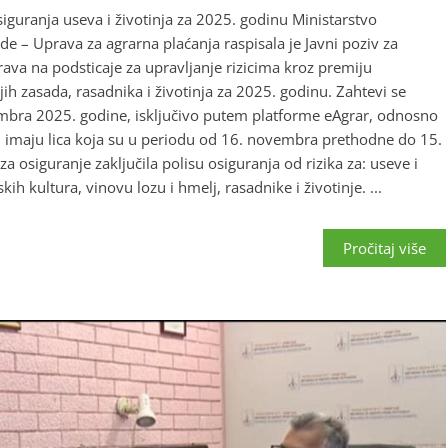
siguranja useva i životinja za 2025. godinu Ministarstvo
e – Uprava za agrarna plaćanja raspisala je Javni poziv za
ava na podsticaje za upravljanje rizicima kroz premiju
ih zasada, rasadnika i životinja za 2025. godinu. Zahtevi se
mbra 2025. godine, isključivo putem platforme eAgrar, odnosno
aj imaju lica koja su u periodu od 16. novembra prethodne do 15.
osiguranje zaključila polisu osiguranja od rizika za: useve i
ih kultura, vinovu lozu i hmelj, rasadnike i životinje. ...
Pročitaj više