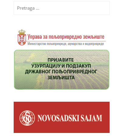
Pretraga
za: