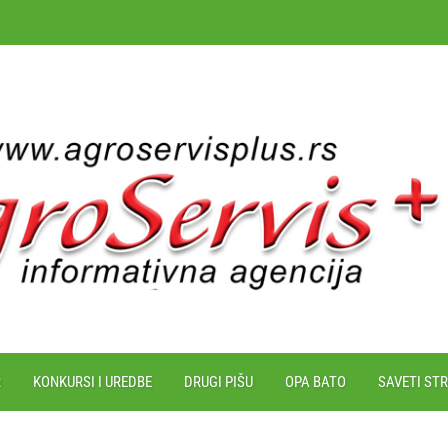
R
KONKURSI I UREDBE
DRUGI PIŠU
OPA BATO
SAVETI ST