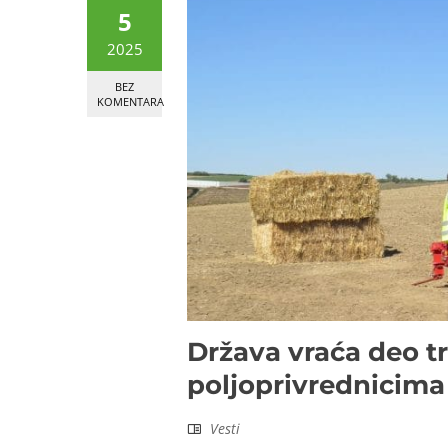
5
2025
BEZ
KOMENTARA
Država vraća deo t
poljoprivrednicima
Vesti