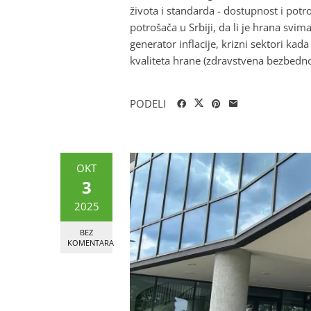
života i standarda - dostupnost i potr
potrošača u Srbiji, da li je hrana svi
generator inflacije, krizni sektori ka
kvaliteta hrane (zdravstvena bezbednos
PODELI
OKT
3
2025
BEZ
KOMENTARA