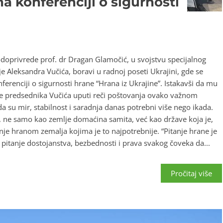
a konferenciji o sigurnosti
odoprivrede prof. dr Dragan Glamočić, u svojstvu specijalnog
e Aleksandra Vučića, boravi u radnoj poseti Ukrajini, gde se
erenciji o sigurnosti hrane “Hrana iz Ukrajine”. Istakavši da mu
ime predsednika Vučića uputi reči poštovanja ovako važnom
a su mir, stabilnost i saradnja danas potrebni više nego ikada.
, ne samo kao zemlje domaćina samita, već kao države koja je,
e hranom zemalja kojima je to najpotrebnije. “Pitanje hrane je
 pitanje dostojanstva, bezbednosti i prava svakog čoveka da...
Pročitaj više