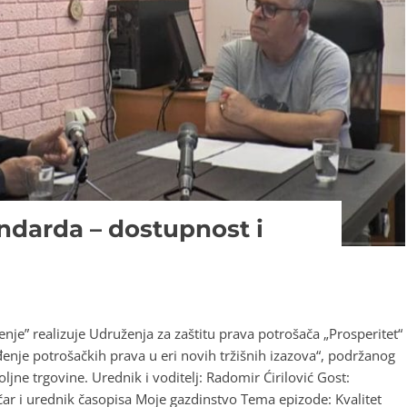
tandarda – dostupnost i
je” realizuje Udruženja za zaštitu prava potrošača „Prosperitet“
nje potrošačkih prava u eri novih tržišnih izazova“, podržanog
ljne trgovine. Urednik i voditelj: Radomir Ćirilović Gost:
ar i urednik časopisa Moje gazdinstvo Tema epizode: Kvalitet