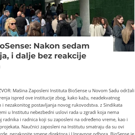
BioSense: Nakon sedam
, i dalje bez reakcije
a
aIZVOR: Mašina Zaposleni Instituta BioSense u Novom Sadu održali
renja ispred ove institucije zbog, kako kažu, neadekvatnog
 i nezakonitog postavljanja novog rukovodstva. z Sindikata
mi u Institutu nebezbedni uslovi rada u zgradi koja nema
 radnika i radnica koji su zaposleni na određeno vreme, kao i
ojekata. Naučnici zaposleni na Institutu smatraju da su ovi
vrde, nezakonite smene direktora i Upravnog odbora. BioSense je