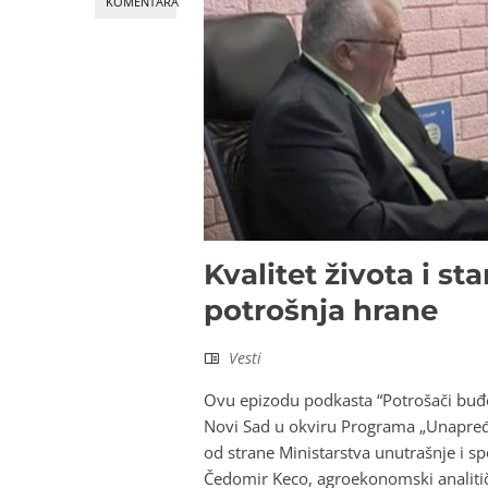
KOMENTARA
Kvalitet života i s
potrošnja hrane
Vesti
Ovu epizodu podkasta “Potrošači buđen
Novi Sad u okviru Programa „Unapređe
od strane Ministarstva unutrašnje i spo
Čedomir Keco, agroekonomski analitič