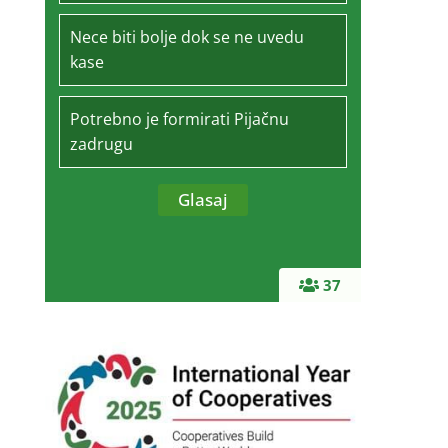
Nece biti bolje dok se ne uvedu
kase
Potrebno je formirati Pijačnu
zadrugu
37