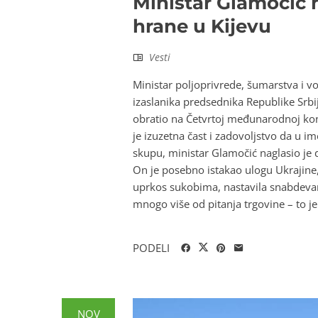
Ministar Glamočić n
hrane u Kijevu
Vesti
Ministar poljoprivrede, šumarstva i v
izaslanika predsednika Republike Srbij
obratio na Četvrtoj međunarodnoj konf
je izuzetna čast i zadovoljstvo da u 
skupu, ministar Glamočić naglasio je d
On je posebno istakao ulogu Ukrajine
uprkos sukobima, nastavila snabdevanj
mnogo više od pitanja trgovine – to je
PODELI
NOV