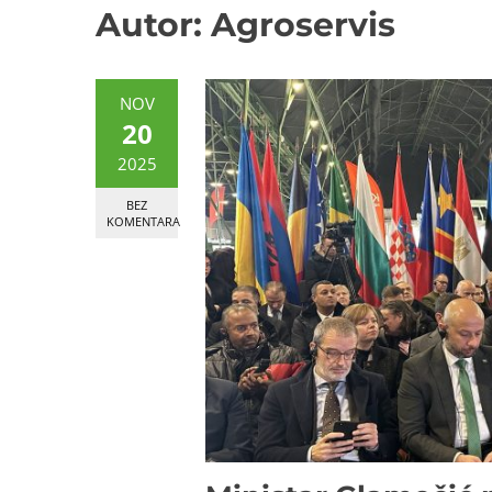
Autor:
Agroservis
NOV
20
2025
BEZ
KOMENTARA