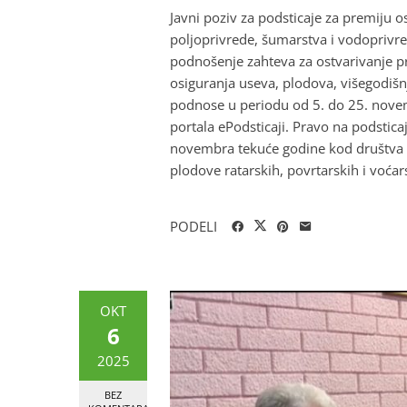
Javni poziv za podsticaje za premiju o
poljoprivrede, šumarstva i vodoprivred
podnošenje zahteva za ostvarivanje pr
osiguranja useva, plodova, višegodišnj
podnose u periodu od 5. do 25. nove
portala ePodsticaji. Pravo na podstic
novembra tekuće godine kod društva za 
plodove ratarskih, povrtarskih i voćarsk
PODELI
OKT
6
2025
BEZ