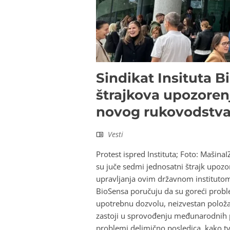
Sindikat Insituta 
štrajkova upozorenja
novog rukovodstv
Vesti
Protest ispred Instituta; Foto: Mašin
su juče sedmi jednosatni štrajk upozo
upravljanja ovim državnom institutom
BioSensa poručuju da su goreći proble
upotrebnu dozvolu, neizvestan položaj
zastoji u sprovođenju međunarodnih pr
problemi delimično posledica, kako t