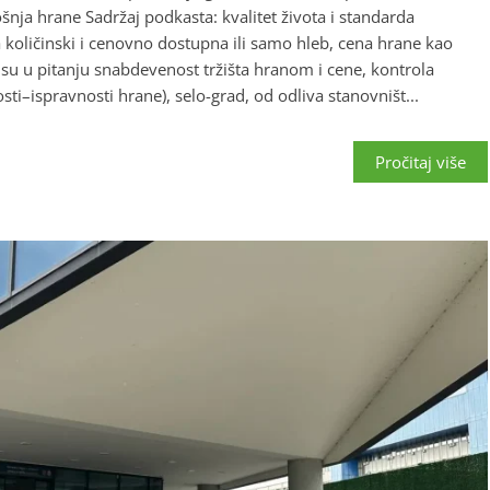
ošnja hrane Sadržaj podkasta: kvalitet života i standarda
ma količinski i cenovno dostupna ili samo hleb, cena hrane kao
da su u pitanju snabdevenost tržišta hranom i cene, kontrola
ti–ispravnosti hrane), selo-grad, od odliva stanovništ...
Pročitaj više