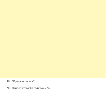
Objavljeno u
Vesti
Oznaka
veštačko đubrivo u EU