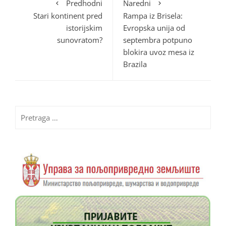
Predhodni
Naredni
Stari kontinent pred
Rampa iz Brisela:
istorijskim
Evropska unija od
sunovratom?
septembra potpuno
blokira uvoz mesa iz
Brazila
Pretraga
za: