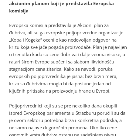
akcionim planom koji je predstavila Evropska
komisija
Evropska komisija predstavila je Akcioni plan za
đubriva, ali su ga evropske poljoprivredne organizacije
„Kopa i Kogeka” ocenile kao nedovoljan odgovor na
krizu koja sve jače pogađa proizvođače. Plan je najavljen
u trenutku kada su cene đubriva i dalje veoma visoke, a
ratari širom Evrope suočeni sa slabom likvidnošću i
stagnacijom cena žitarica. Kako se navodi, poruka
evropskih poljoprivrednika je jasna: bez brzih mera,
kriza sa đubrivima mogla bi da postane jedan od
ključnih pritisaka na proizvodnju hrane u Evropi.
Poljoprivrednici koji su se pre nekoliko dana okupili
ispred Evropskog parlamenta u Strazburu poručili su da
je ovom sektoru potrebna brza i konkretna podrška, a
ne samo najave dugoročnih promena. Ukoliko cene
osnovnih vrsta đubriva ostanu na sadašnjem nivou,