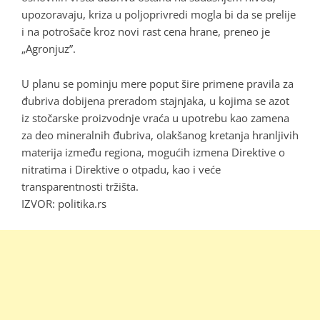
upozoravaju, kriza u poljoprivredi mogla bi da se prelije
i na potrošače kroz novi rast cena hrane, preneo je
„Agronjuz”.
U planu se pominju mere poput šire primene pravila za
đubriva dobijena preradom stajnjaka, u kojima se azot
iz stočarske proizvodnje vraća u upotrebu kao zamena
za deo mineralnih đubriva, olakšanog kretanja hranljivih
materija između regiona, mogućih izmena Direktive o
nitratima i Direktive o otpadu, kao i veće
transparentnosti tržišta.
IZVOR:
politika.rs