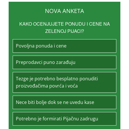
NOVA ANKETA
KAKO OCENJUJETE PONUDU I CENE NA
ZELENOJ PIJACI?
Povoljna ponuda i cene
Preprodavci puno zarađuju
Tezge je potrebno besplatno ponuditi
proizvođačima povrća i voća
Nece biti bolje dok se ne uvedu kase
Potrebno je formirati Pijačnu zadrugu