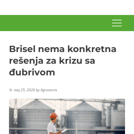
Brisel nema konkretna
rešenja za krizu sa
đubrivom
maj 25, 2026
by
Agroservis