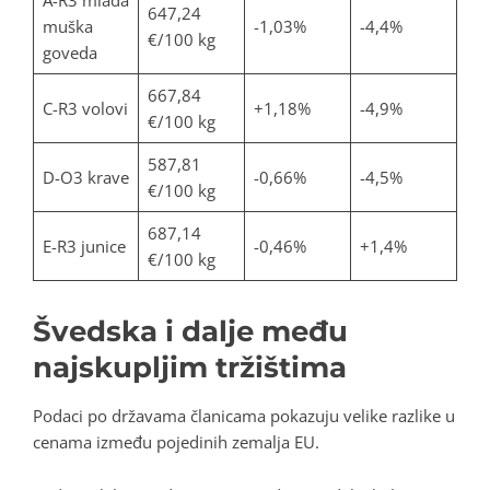
647,24
muška
-1,03%
-4,4%
€/100 kg
goveda
667,84
C-R3 volovi
+1,18%
-4,9%
€/100 kg
587,81
D-O3 krave
-0,66%
-4,5%
€/100 kg
687,14
E-R3 junice
-0,46%
+1,4%
€/100 kg
Švedska i dalje među
najskupljim tržištima
Podaci po državama članicama pokazuju velike razlike u
cenama između pojedinih zemalja EU.