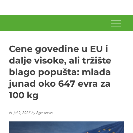
Cene govedine u EU i
dalje visoke, ali tržište
blago popušta: mlada
junad oko 647 evra za
100 kg
jul 9, 2026
by
Agroservis