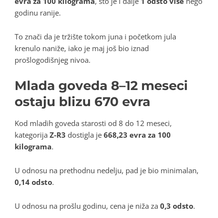
evra za 100 kilograma
, što je i dalje
1 odsto više
nego
godinu ranije.
To znači da je tržište tokom juna i početkom jula
krenulo naniže, iako je maj još bio iznad
prošlogodišnjeg nivoa.
Mlada goveda 8–12 meseci
ostaju blizu 670 evra
Kod mladih goveda starosti od 8 do 12 meseci,
kategorija
Z-R3
dostigla je
668,23 evra za 100
kilograma
.
U odnosu na prethodnu nedelju, pad je bio minimalan,
0,14 odsto
.
U odnosu na prošlu godinu, cena je niža za
0,3 odsto
.