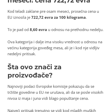
meseci: cena 722,72 evra
Kod teladi zaklane pre osam meseci, prosečna cena u
EU iznosila je
722,72 evra za 100 kilograma
.
To je pad od
8,60 evra
u odnosu na prethodnu nedelju.
Ova kategorija i dalje ima visoku vrednost u odnosu na
većinu kategorija goveđeg mesa, ali je i kod nje vidljiv
nedeljni pritisak.
Šta ovo znači za
proizvođače?
Najnoviji podaci Evropske komisije pokazuju da se
tržište govedine u EU ne urušava, ali da se posle visokih
nivoa iz maja i juna vidi blago popuštanje cena.
Najveći pritisak trenutno se vidi kod mladih muških