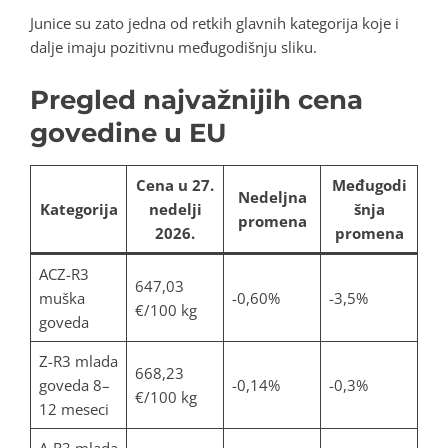
Junice su zato jedna od retkih glavnih kategorija koje i
dalje imaju pozitivnu međugodišnju sliku.
Pregled najvažnijih cena
govedine u EU
Cena u 27.
Međugodi
Nedeljna
Kategorija
nedelji
šnja
promena
2026.
promena
ACZ-R3
647,03
muška
-0,60%
-3,5%
€/100 kg
goveda
Z-R3 mlada
668,23
goveda 8–
-0,14%
-0,3%
€/100 kg
12 meseci
A-R3 mlada