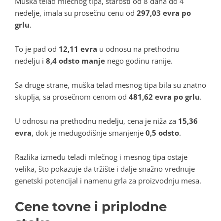
Muška telad mlečnog tipa, starosti od 8 dana do 4
nedelje, imala su prosečnu cenu od
297,03 evra po
grlu
.
To je pad od
12,11 evra
u odnosu na prethodnu
nedelju i
8,4 odsto manje
nego godinu ranije.
Sa druge strane, muška telad mesnog tipa bila su znatno
skuplja, sa prosečnom cenom od
481,62 evra po grlu
.
U odnosu na prethodnu nedelju, cena je niža za
15,36
evra
, dok je međugodišnje smanjenje
0,5 odsto
.
Razlika između teladi mlečnog i mesnog tipa ostaje
velika, što pokazuje da tržište i dalje snažno vrednuje
genetski potencijal i namenu grla za proizvodnju mesa.
Cene tovne i priplodne