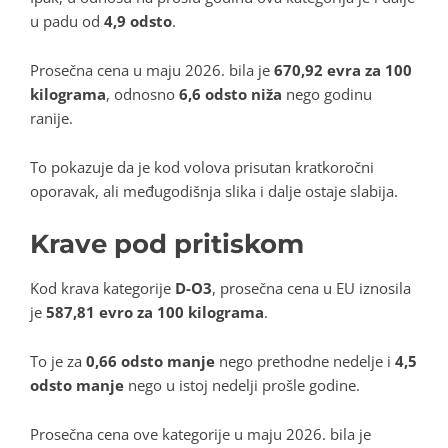
u padu od
4,9 odsto
.
Prosečna cena u maju 2026. bila je
670,92 evra za 100
kilograma
, odnosno
6,6 odsto niža
nego godinu
ranije.
To pokazuje da je kod volova prisutan kratkoročni
oporavak, ali međugodišnja slika i dalje ostaje slabija.
Krave pod pritiskom
Kod krava kategorije
D-O3
, prosečna cena u EU iznosila
je
587,81 evro za 100 kilograma
.
To je za
0,66 odsto manje
nego prethodne nedelje i
4,5
odsto manje
nego u istoj nedelji prošle godine.
Prosečna cena ove kategorije u maju 2026. bila je