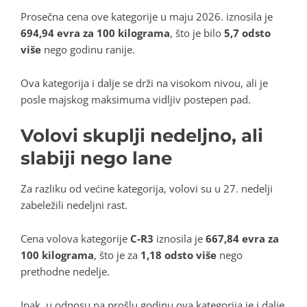
Prosečna cena ove kategorije u maju 2026. iznosila je
694,94 evra za 100 kilograma
, što je bilo
5,7 odsto
više
nego godinu ranije.
Ova kategorija i dalje se drži na visokom nivou, ali je
posle majskog maksimuma vidljiv postepen pad.
Volovi skuplji nedeljno, ali
slabiji nego lane
Za razliku od većine kategorija, volovi su u 27. nedelji
zabeležili nedeljni rast.
Cena volova kategorije
C-R3
iznosila je
667,84 evra za
100 kilograma
, što je za
1,18 odsto više
nego
prethodne nedelje.
Ipak, u odnosu na prošlu godinu ova kategorija je i dalje