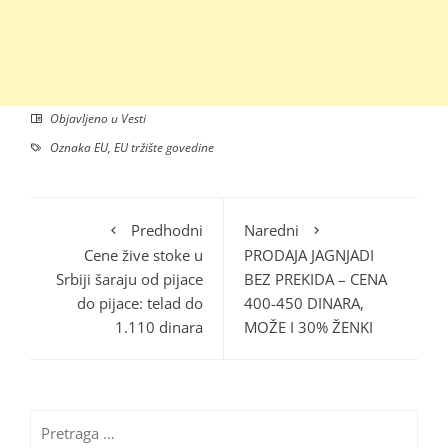
Objavljeno u
Vesti
Oznaka
EU
,
EU tržište govedine
Predhodni
Naredni
Cene žive stoke u
PRODAJA JAGNJADI
Srbiji šaraju od pijace
BEZ PREKIDA – CENA
do pijace: telad do
400-450 DINARA,
1.110 dinara
MOŽE I 30% ŽENKI
Pretraga
za: