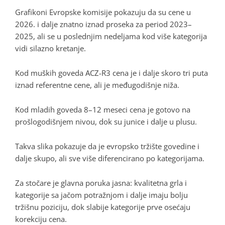
Grafikoni Evropske komisije pokazuju da su cene u
2026. i dalje znatno iznad proseka za period 2023–
2025, ali se u poslednjim nedeljama kod više kategorija
vidi silazno kretanje.
Kod muških goveda ACZ-R3 cena je i dalje skoro tri puta
iznad referentne cene, ali je međugodišnje niža.
Kod mladih goveda 8–12 meseci cena je gotovo na
prošlogodišnjem nivou, dok su junice i dalje u plusu.
Takva slika pokazuje da je evropsko tržište govedine i
dalje skupo, ali sve više diferencirano po kategorijama.
Za stočare je glavna poruka jasna: kvalitetna grla i
kategorije sa jačom potražnjom i dalje imaju bolju
tržišnu poziciju, dok slabije kategorije prve osećaju
korekciju cena.