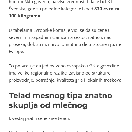
Kod muških goveda, najviše vrednosti i dalje beleži
Švedska, gde su pojedine kategorije iznad
830 evra za
100 kilograma
.
U tabelama Evropske komisije vidi se da su cene u
severnim i zapadnim članicama često znatno iznad
proseka, dok su niži nivoi prisutni u delu istočne i južne
Evrope.
To potvrđuje da jedinstveno evropsko tržište govedine
ima velike regionalne razlike, zavisno od strukture
proizvodnje, potražnje, kvaliteta grla i lokalnih troškova.
Telad mesnog tipa znatno
skuplja od mlečnog
Izveštaj prati i cene žive teladi.