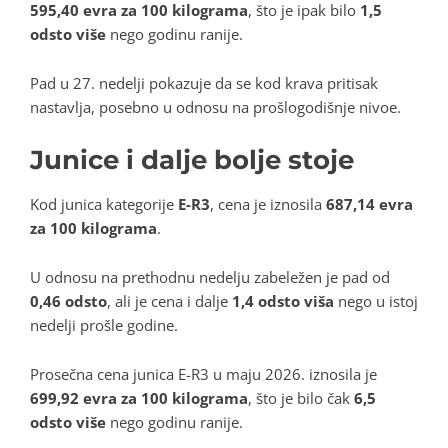
595,40 evra za 100 kilograma
, što je ipak bilo
1,5
odsto više
nego godinu ranije.
Pad u 27. nedelji pokazuje da se kod krava pritisak
nastavlja, posebno u odnosu na prošlogodišnje nivoe.
Junice i dalje bolje stoje
Kod junica kategorije
E-R3
, cena je iznosila
687,14 evra
za 100 kilograma
.
U odnosu na prethodnu nedelju zabeležen je pad od
0,46 odsto
, ali je cena i dalje
1,4 odsto viša
nego u istoj
nedelji prošle godine.
Prosečna cena junica E-R3 u maju 2026. iznosila je
699,92 evra za 100 kilograma
, što je bilo čak
6,5
odsto više
nego godinu ranije.