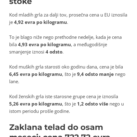
stoke
Kod mladih grla za dalji tov, prosečna cena u EU iznosila
je
4,92 evra po kilogramu
.
To je blago niže nego prethodne nedelje, kada je cena
bila
4,93 evra po kilogramu
, a međugodišnje
smanjenje iznosi
4 odsto
.
Kod muških grla starosti oko godinu dana, cena je bila
6,45 evra po kilogramu
, što je
9,4 odsto manje
nego
lane.
Kod ženskih grla iste starosne grupe cena je iznosila
5,26 evra po kilogramu
, što je
1,2 odsto više
nego u
istom periodu prošle godine.
Zaklana telad do osam