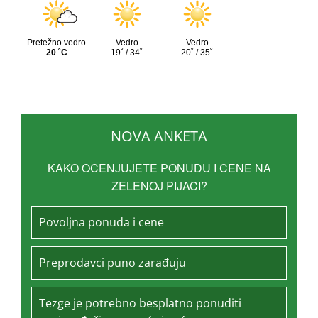
NOVA ANKETA
KAKO OCENJUJETE PONUDU I CENE NA
ZELENOJ PIJACI?
Povoljna ponuda i cene
Preprodavci puno zarađuju
Tezge je potrebno besplatno ponuditi