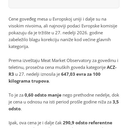
Cene goveđeg mesa u Evropskoj uniji i dalje su na
visokim nivoima, ali najnoviji podaci Evropske komisije
pokazuju da je tržište u 27. nedelji 2026. godine
zabeležilo blagu korekciju naniže kod većine glavnih
kategorija.
Prema izveštaju Meat Market Observatory za govedinu i
teletinu, prosečna cena muških goveda kategorije
ACZ-
R3
u 27. nedelji iznosila je
647,03 evra za 100
kilograma trupova
.
To je za
0,60 odsto manje
nego prethodne nedelje, dok
je cena u odnosu na isti period prošle godine niža za
3,5
odsto
.
Ipak, ova cena je i dalje čak
290,9 odsto referentne