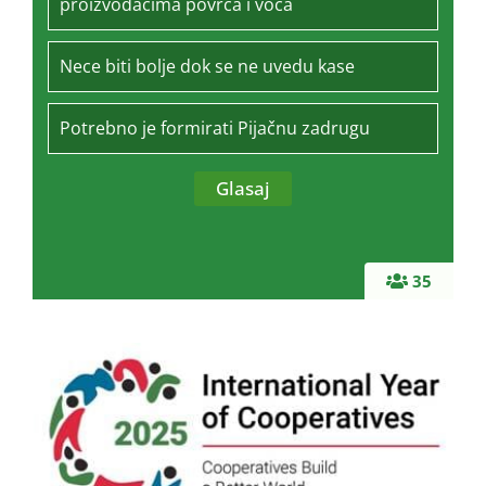
proizvođačima povrća i voća
Nece biti bolje dok se ne uvedu kase
Potrebno je formirati Pijačnu zadrugu
35