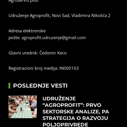
Agroservis plus
Udruženje Agroprofit, Novi Sad, Vladimira Nikolića 2
Adresa elektronske
pošte:
agroprofit.udruzenje@gmail.com
Glavni urednik: Čedomir Keco
Registracioni broj medija: IN000103
POSLEDNJE VESTI
UDRUŽENJE
“AGROPROFIT”: PRVO
SEKTORSKE ANALIZE, PA
STRATEGIJA O RAZVOJU
POLJOPRIVREDE