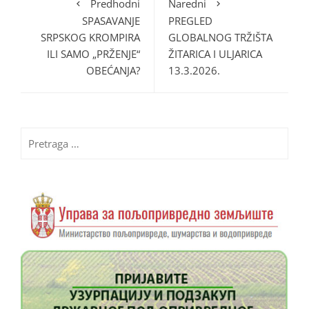
Predhodni
Naredni
SPASAVANJE
PREGLED
SRPSKOG KROMPIRA
GLOBALNOG TRŽIŠTA
ILI SAMO „PRŽENJE“
ŽITARICA I ULJARICA
OBEĆANJA?
13.3.2026.
Pretraga
za: