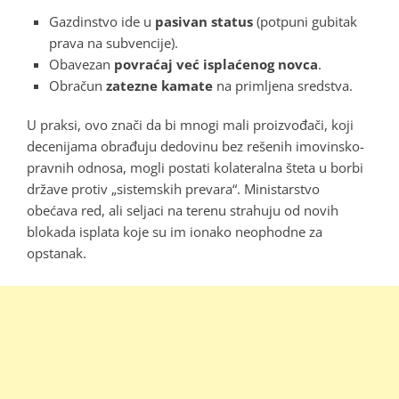
Gazdinstvo ide u
pasivan status
(potpuni gubitak
prava na subvencije).
Obavezan
povraćaj već isplaćenog novca
.
Obračun
zatezne kamate
na primljena sredstva.
U praksi, ovo znači da bi mnogi mali proizvođači, koji
decenijama obrađuju dedovinu bez rešenih imovinsko-
pravnih odnosa, mogli postati kolateralna šteta u borbi
države protiv „sistemskih prevara“. Ministarstvo
obećava red, ali seljaci na terenu strahuju od novih
blokada isplata koje su im ionako neophodne za
opstanak.