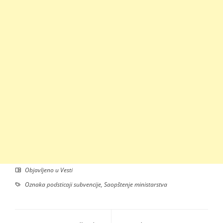
Objavljeno u
Vesti
Oznaka
podsticaji subvencije
,
Saopštenje ministarstva