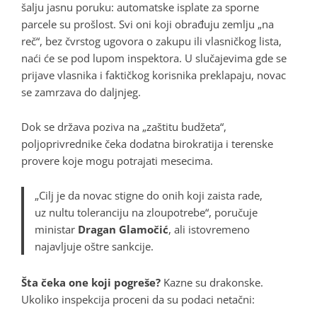
šalju jasnu poruku: automatske isplate za sporne
parcele su prošlost. Svi oni koji obrađuju zemlju „na
reč“, bez čvrstog ugovora o zakupu ili vlasničkog lista,
naći će se pod lupom inspektora. U slučajevima gde se
prijave vlasnika i faktičkog korisnika preklapaju, novac
se zamrzava do daljnjeg.
Dok se država poziva na „zaštitu budžeta“,
poljoprivrednike čeka dodatna birokratija i terenske
provere koje mogu potrajati mesecima.
„Cilj je da novac stigne do onih koji zaista rade,
uz nultu toleranciju na zloupotrebe“, poručuje
ministar
Dragan Glamočić
, ali istovremeno
najavljuje oštre sankcije.
Šta čeka one koji pogreše?
Kazne su drakonske.
Ukoliko inspekcija proceni da su podaci netačni: