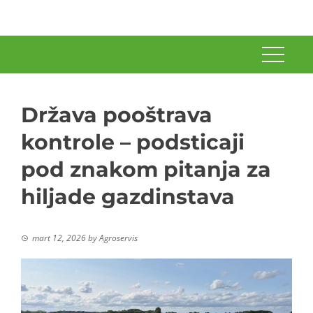
Država pooštrava
kontrole – podsticaji
pod znakom pitanja za
hiljade gazdinstava
mart 12, 2026
by
Agroservis