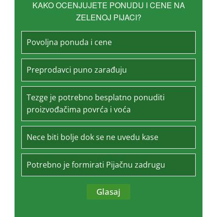
KAKO OCENJUJETE PONUDU I CENE NA
ZELENOJ PIJACI?
Povoljna ponuda i cene
Preprodavci puno zarađuju
Tezge je potrebno besplatno ponuditi
proizvođačima povrća i voća
Nece biti bolje dok se ne uvedu kase
Potrebno je formirati Pijačnu zadrugu