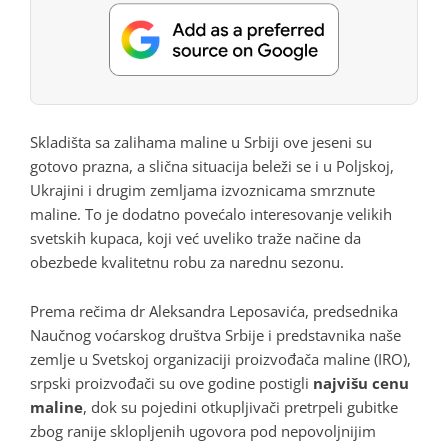
Skladišta sa zalihama maline u Srbiji ove jeseni su
gotovo prazna, a slična situacija beleži se i u Poljskoj,
Ukrajini i drugim zemljama izvoznicama smrznute
maline. To je dodatno povećalo interesovanje velikih
svetskih kupaca, koji već uveliko traže načine da
obezbede kvalitetnu robu za narednu sezonu.
Prema rečima dr Aleksandra Leposavića, predsednika
Naučnog voćarskog društva Srbije i predstavnika naše
zemlje u Svetskoj organizaciji proizvođača maline (IRO),
srpski proizvođači su ove godine postigli
najvišu cenu
maline
, dok su pojedini otkupljivači pretrpeli gubitke
zbog ranije sklopljenih ugovora pod nepovoljnijim