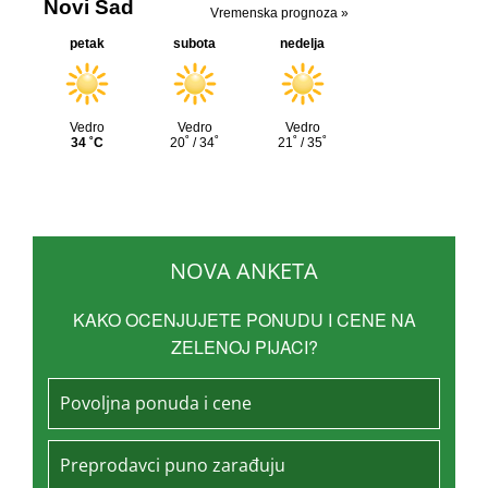
NOVA ANKETA
KAKO OCENJUJETE PONUDU I CENE NA
ZELENOJ PIJACI?
Povoljna ponuda i cene
Preprodavci puno zarađuju