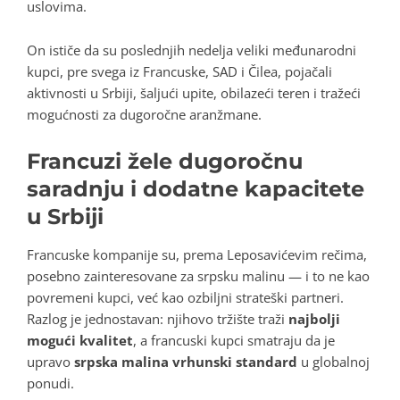
uslovima.
On ističe da su poslednjih nedelja veliki međunarodni
kupci, pre svega iz Francuske, SAD i Čilea, pojačali
aktivnosti u Srbiji, šaljući upite, obilazeći teren i tražeći
mogućnosti za dugoročne aranžmane.
Francuzi žele dugoročnu
saradnju i dodatne kapacitete
u Srbiji
Francuske kompanije su, prema Leposavićevim rečima,
posebno zainteresovane za srpsku malinu — i to ne kao
povremeni kupci, već kao ozbiljni strateški partneri.
Razlog je jednostavan: njihovo tržište traži
najbolji
mogući kvalitet
, a francuski kupci smatraju da je
upravo
srpska malina vrhunski standard
u globalnoj
ponudi.