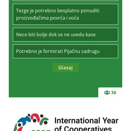
Tezge je potrebno besplatno ponuditi
proizvođačima povrća i voća
Nece biti bolje dok se ne uvedu kase
Potrebno je formirati Pijačnu zadrugu
36