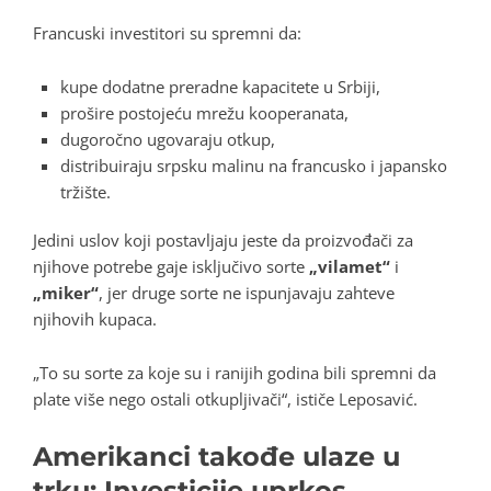
Francuski investitori su spremni da:
kupe dodatne preradne kapacitete u Srbiji,
prošire postojeću mrežu kooperanata,
dugoročno ugovaraju otkup,
distribuiraju srpsku malinu na francusko i japansko
tržište.
Jedini uslov koji postavljaju jeste da proizvođači za
njihove potrebe gaje isključivo sorte
„vilamet“
i
„miker“
, jer druge sorte ne ispunjavaju zahteve
njihovih kupaca.
„To su sorte za koje su i ranijih godina bili spremni da
plate više nego ostali otkupljivači“, ističe Leposavić.
Amerikanci takođe ulaze u
trku: Investicije uprkos