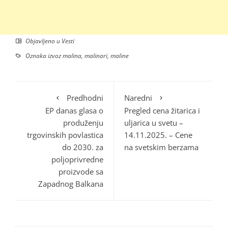
Objavljeno u
Vesti
Oznaka
izvoz malina
,
malinari
,
maline
Predhodni
Naredni
EP danas glasa o
Pregled cena žitarica i
produženju
uljarica u svetu –
trgovinskih povlastica
14.11.2025. – Cene
do 2030. za
na svetskim berzama
poljoprivredne
proizvode sa
Zapadnog Balkana