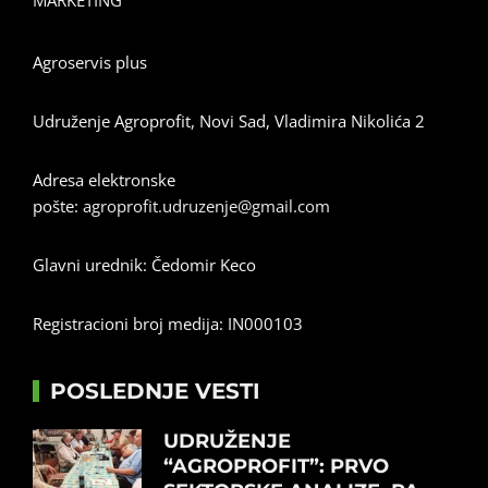
MARKETING
Agroservis plus
Udruženje Agroprofit, Novi Sad, Vladimira Nikolića 2
Adresa elektronske
pošte:
agroprofit.udruzenje@gmail.com
Glavni urednik: Čedomir Keco
Registracioni broj medija: IN000103
POSLEDNJE VESTI
UDRUŽENJE
“AGROPROFIT”: PRVO