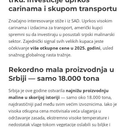
carinama i skupom transportu
Značajno interesovanje stiže i iz SAD. Uprkos visokim
carinama i izdacima za transport, američki kupci
spremni su da investiraju u posustali srpski malinarski
sektor. Zajednički signal svih velikih kupaca jeste
očekivanje
više otkupne cene u 2025. godini
, usled
snažnog globalnog rasta tražnje.
Rekordno mala proizvodnja u
Srbiji — samo 18.000 tona
Srbija je ove godine ostvarila
najnižu proizvodnju
maline u skorijoj istoriji
— samo oko 18.000 tona,
najdrastičniji pad među svim većim izvoznicima. Iako je
visoka otkupna cena motivisala veća ulaganja u
održavanje zasada, ekstremno visoke temperature i
nedostatak vlage tokom vegetacije oslabili su biljke i