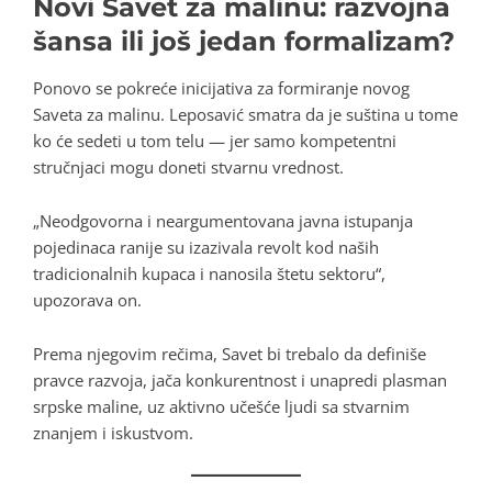
Novi Savet za malinu: razvojna
šansa ili još jedan formalizam?
Ponovo se pokreće inicijativa za formiranje novog
Saveta za malinu. Leposavić smatra da je suština u tome
ko će sedeti u tom telu — jer samo kompetentni
stručnjaci mogu doneti stvarnu vrednost.
„Neodgovorna i neargumentovana javna istupanja
pojedinaca ranije su izazivala revolt kod naših
tradicionalnih kupaca i nanosila štetu sektoru“,
upozorava on.
Prema njegovim rečima, Savet bi trebalo da definiše
pravce razvoja, jača konkurentnost i unapredi plasman
srpske maline, uz aktivno učešće ljudi sa stvarnim
znanjem i iskustvom.