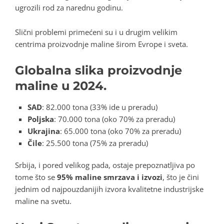
ugrozili rod za narednu godinu.
Slični problemi primećeni su i u drugim velikim
centrima proizvodnje maline širom Evrope i sveta.
Globalna slika proizvodnje
maline u 2024.
SAD
: 82.000 tona (33% ide u preradu)
Poljska
: 70.000 tona (oko 70% za preradu)
Ukrajina
: 65.000 tona (oko 70% za preradu)
Čile
: 25.500 tona (75% za preradu)
Srbija, i pored velikog pada, ostaje prepoznatljiva po
tome što se
95% maline smrzava i izvozi
, što je čini
jednim od najpouzdanijih izvora kvalitetne industrijske
maline na svetu.