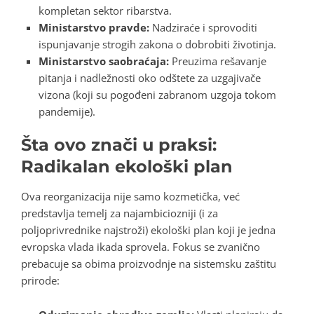
kompletan sektor ribarstva.
Ministarstvo pravde:
Nadziraće i sprovoditi
ispunjavanje strogih zakona o dobrobiti životinja.
Ministarstvo saobraćaja:
Preuzima rešavanje
pitanja i nadležnosti oko odštete za uzgajivače
vizona (koji su pogođeni zabranom uzgoja tokom
pandemije).
Šta ovo znači u praksi:
Radikalan ekološki plan
Ova reorganizacija nije samo kozmetička, već
predstavlja temelj za najambiciozniji (i za
poljoprivrednike najstroži) ekološki plan koji je jedna
evropska vlada ikada sprovela. Fokus se zvanično
prebacuje sa obima proizvodnje na sistemsku zaštitu
prirode: