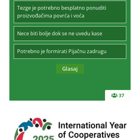
Tezge je potrebno besplatno ponuditi
proizvođačima povrća i voća
Nece biti bolje dok se ne uvedu kase
Potrebno je formirati Pijačnu zadrugu
37