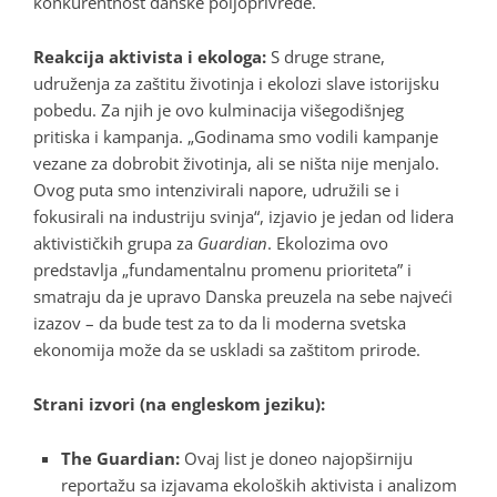
konkurentnost danske poljoprivrede.
Reakcija aktivista i ekologa:
S druge strane,
udruženja za zaštitu životinja i ekolozi slave istorijsku
pobedu. Za njih je ovo kulminacija višegodišnjeg
pritiska i kampanja. „Godinama smo vodili kampanje
vezane za dobrobit životinja, ali se ništa nije menjalo.
Ovog puta smo intenzivirali napore, udružili se i
fokusirali na industriju svinja“, izjavio je jedan od lidera
aktivističkih grupa za
Guardian
. Ekolozima ovo
predstavlja „fundamentalnu promenu prioriteta” i
smatraju da je upravo Danska preuzela na sebe najveći
izazov – da bude test za to da li moderna svetska
ekonomija može da se uskladi sa zaštitom prirode.
Strani izvori (na engleskom jeziku):
The Guardian:
Ovaj list je doneo najopširniju
reportažu sa izjavama ekoloških aktivista i analizom