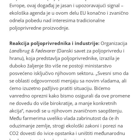
Evrope, ovaj događaj je jasan i upozoravajući signal –
ekološka agenda je u ovom delu EU konačno i zvanično
odnela pobedu nad interesima tradicionalne
poljoprivredne proizvodnje.
Reakcija poljoprivrednika i industrije:
Organizacija
Landbrug & Fødevarer
(Danski savet za poljoprivredu i
hranu), koja predstavlja poljoprivrednike, izrazila je
duboko žaljenje što više ne postoji ministarstvo
posvećeno isključivo njihovom sektoru. „Svesni smo da
se oblasti odgovornosti menjaju sa novim vladama, ali
ćemo izuzetno pažljivo pratiti situaciju. Bićemo
vanredno oprezni kako bismo osigurali da ove promene
ne dovedu do više birokratije, a manje konkretnih
akcija“, navodi se u njihovom zvaničnom saopštenju.
Među farmerima uveliko vlada zabrinutost da će ih
oduzimanje zemlje, strogi ekološki zakoni i porezi na
CO2 dovesti do ivice opstanka i uništiti međunarodnu