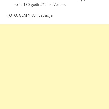
posle 130 godina“ Link:
Vesti.rs
FOTO: GEMINI AI ilustracija