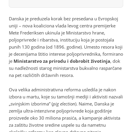
Danska je preduzela korak bez presedana u Evropskoj
uniji – nova koaliciona vlada levog centra premijerke
Mete Frederiksen ukinula je Ministarstvo hrane,
poljoprivrede i ribarstva, instituciju koja je postojala
punih 130 godina (od 1896. godine). Umesto resora koji
je decenijama štitio interese poljoprivrednika, formirano
je
Ministarstvo za prirodu i dobrobit životinja
, dok
su nadležnosti starog ministarstva bukvalno rasparčane
na pet različitih državnih resora.
Ova velika administrativna reforma usledila je nakon
izbora u martu, koje su tamošnji mediji i aktivisti nazvali
„svinjskim izborima” (
pig election
). Naime, Danska je
zemlja ultra-intenzivne poljoprivrede koja godišnje
proizvede oko 30 miliona prasića, a kampanje aktivista
za zaštitu životne sredine uspele su da nametnu
ekološku reformu kao glavno državno pitanje.