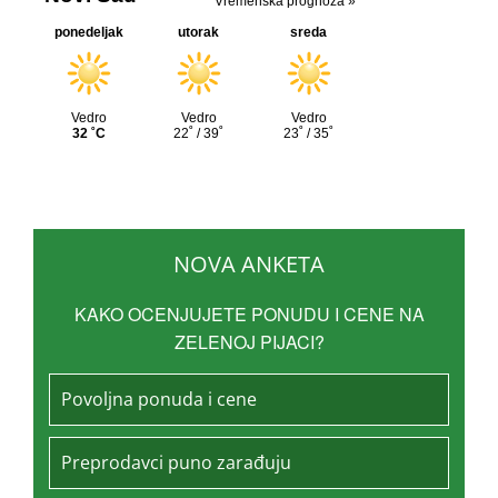
NOVA ANKETA
KAKO OCENJUJETE PONUDU I CENE NA
ZELENOJ PIJACI?
Povoljna ponuda i cene
Preprodavci puno zarađuju