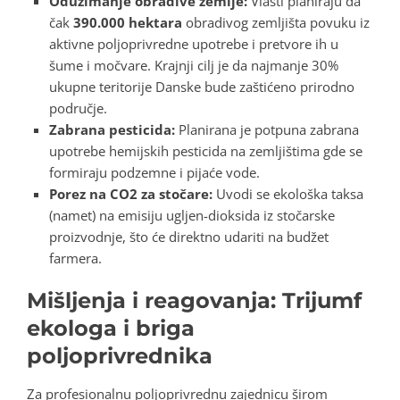
Oduzimanje obradive zemlje:
Vlasti planiraju da
čak
390.000 hektara
obradivog zemljišta povuku iz
aktivne poljoprivredne upotrebe i pretvore ih u
šume i močvare. Krajnji cilj je da najmanje 30%
ukupne teritorije Danske bude zaštićeno prirodno
područje.
Zabrana pesticida:
Planirana je potpuna zabrana
upotrebe hemijskih pesticida na zemljištima gde se
formiraju podzemne i pijaće vode.
Porez na CO2 za stočare:
Uvodi se ekološka taksa
(namet) na emisiju ugljen-dioksida iz stočarske
proizvodnje, što će direktno udariti na budžet
farmera.
Mišljenja i reagovanja: Trijumf
ekologa i briga
poljoprivrednika
Za profesionalnu poljoprivrednu zajednicu širom