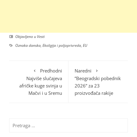
Objavljeno u
Vesti
Oznaka
danska
,
Ekoligija i poljoprivreda
,
EU
Predhodni
Naredni
Najviše slučajeva
”Beogradski pobednik
afričke kuge svinja u
2026” za 23
Mačvi i u Sremu
proizvođača rakije
Pretraga
za: