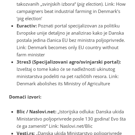
takozvanih „svinjskih izbora“ (
pig election
). Link:
How
campaigners beat industrial farming in Denmark’s
‘pig election’
Euractiv:
Poznati portal specijalizovan za politiku
Evropske unije detaljno je analizirao kako je Danska
postala jedina članica EU bez ministra poljoprivrede.
Link:
Denmark becomes only EU country without
farm minister
3tres3 (Specijalizovani agro/svinjarski portal):
Izveštaj o tome kako će se nadležnosti ukinutog
ministarstva podeliti na pet različitih resora. Link:
Denmark abolishes its Ministry of Agriculture
Domaći izvori:
Blic / Naslovi.net:
„Istorijska odluka: Danska ukida
Ministarstvo poljoprivrede posle 130 godina! Evo šta
će ga zameniti“ Link:
Naslovi.net/Blic
Vesti.rs:
„Danska ukida Ministarstvo poljoprivrede