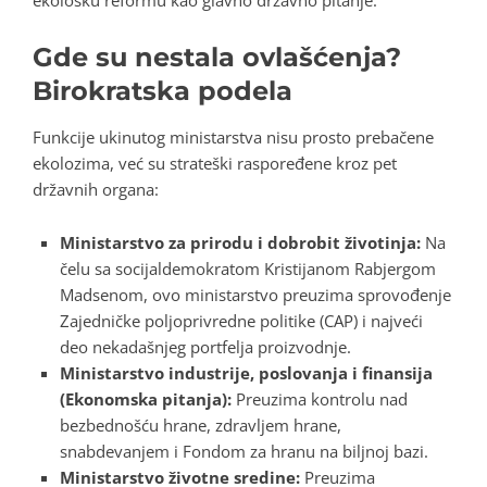
Gde su nestala ovlašćenja?
Birokratska podela
Funkcije ukinutog ministarstva nisu prosto prebačene
ekolozima, već su strateški raspoređene kroz pet
državnih organa:
Ministarstvo za prirodu i dobrobit životinja:
Na
čelu sa socijaldemokratom Kristijanom Rabjergom
Madsenom, ovo ministarstvo preuzima sprovođenje
Zajedničke poljoprivredne politike (CAP) i najveći
deo nekadašnjeg portfelja proizvodnje.
Ministarstvo industrije, poslovanja i finansija
(Ekonomska pitanja):
Preuzima kontrolu nad
bezbednošću hrane, zdravljem hrane,
snabdevanjem i Fondom za hranu na biljnoj bazi.
Ministarstvo životne sredine:
Preuzima