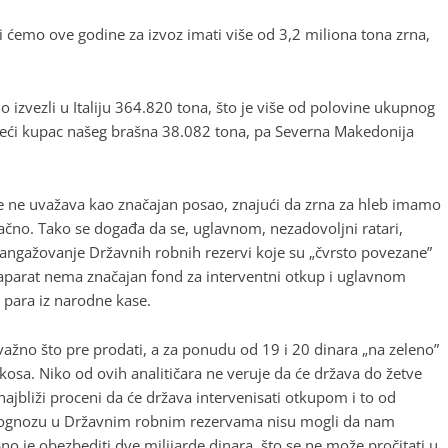
ćemo ove godine za izvoz imati više od 3,2 miliona tona zrna,
izvezli u Italiju 364.820 tona, što je više od polovine ukupnog
veći kupac našeg brašna 38.082 tona, pa Severna Makedonija
e ne uvažava kao značajan posao, znajući da zrna za hleb imamo
 tačno. Tako se događa da se, uglavnom, nezadovoljni ratari,
 angažovanje Državnih robnih rezervi koje su „čvrsto povezane”
 aparat nema značajan fond za interventni otkup i uglavnom
a para iz narodne kase.
važno što pre prodati, a za ponudu od 19 i 20 dinara „na zeleno”
tkosa. Niko od ovih analitičara ne veruje da će država do žetve
ajbliži proceni da će država intervenisati otkupom i to od
prognozu u Državnim robnim rezervama nisu mogli da nam
no je obezbediti dve milijarde dinara, što se ne može pročitati u