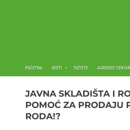
POČETNA
VESTI
TRŽIŠTE
AGROEXIT CENTA
JAVNA SKLADIŠTA I R
POMOĆ ZA PRODAJU 
RODA!?