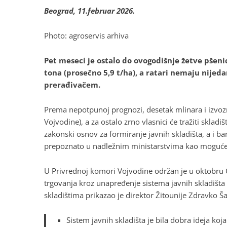
Beograd, 11.februar 2026.
Photo: agroservis arhiva
Pet meseci je ostalo do ovogodišnje žetve pšeni
tona (prosečno 5,9 t/ha), a ratari nemaju nijeda
prerađivačem.
Prema nepotpunoj prognozi, desetak mlinara i izvo
Vojvodine), a za ostalo zrno vlasnici će tražiti skla
zakonski osnov za formiranje javnih skladišta, a i b
prepoznato u nadležnim ministarstvima kao moguće 
U Privrednoj komori Vojvodine održan je u oktobru O
trgovanja kroz unapređenje sistema javnih skladišta 
skladištima prikazao je direktor Žitounije Zdravko Ša
Sistem javnih skladišta je bila dobra ideja ko