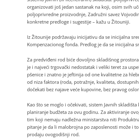
organizovati još jedan sastanak na koji, osim svih 
poljoprivredne proizvodnje, Zadružni savez Vojvodine
konkretne predloge i sugestije – kažu u Žitouniji.
Iz Žitounije podržavaju inicijativu da se inicijalna
Kompenzacionog fonda. Predlog je da se inicijalna s
Za predviđeni rod biće dovoljno skladišnog prostor
je i najveći trgovački nedostatak i veliki teret za u
pšenice i znatno je jeftinija od one kvalitetne za hle
od niza faktora (roda, potražnje, kvaliteta, dostupnih
dočekati bez najave veće kupovine, bez pravog oslon
Kao što se moglo i očekivati, sistem Javnih skladišt
planiranje budžeta za ovu godinu. Za aktiviranje ovo
tim koji nemaju nadležna ministarstva niti Produktna
pitanje je da li malobrojna po zaposlenosti može i to
prodaju ovogodišnji rod.