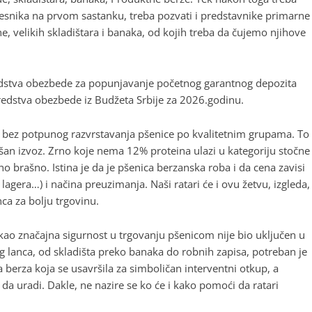
učesnika na prvom sastanku, treba pozvati i predstavnike primarne
, velikih skladištara i banaka, od kojih treba da čujemo njihove
 sredstva obezbede za popunjavanje početnog garantnog depozita
redstva obezbede iz Budžeta Srbije za 2026.godinu.
a bez potpunog razvrstavanja pšenice po kvalitetnim grupama. To
spešan izvoz. Zrno koje nema 12% proteina ulazi u kategoriju stočne
bno brašno. Istina je da je pšenica berzanska roba i da cena zavisi
 lagera…) i načina preuzimanja. Naši ratari će i ovu žetvu, izgleda,
ca za bolju trgovinu.
a kao značajna sigurnost u trgovanju pšenicom nije bio uključen u
g lanca, od skladišta preko banaka do robnih zapisa, potreban je
 berza koja se usavršila za simboličan interventni otkup, a
 da uradi. Dakle, ne nazire se ko će i kako pomoći da ratari