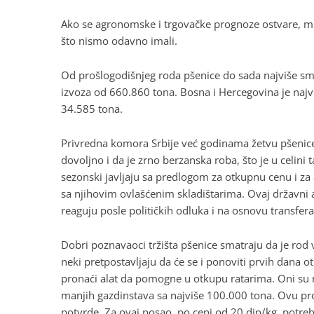
Ako se agronomske i trgovačke prognoze ostvare, mi 
što nismo odavno imali.
Od prošlogodišnjeg roda pšenice do sada najviše smo 
izvoza od 660.860 tona. Bosna i Hercegovina je naj
34.585 tona.
Privredna komora Srbije već godinama žetvu pšenic
dovoljno i da je zrno berzanska roba, što je u celini
sezonski javljaju sa predlogom za otkupnu cenu i za
sa njihovim ovlašćenim skladištarima. Ovaj državni
reaguju posle političkih odluka i na osnovu transfer
Dobri poznavaoci tržišta pšenice smatraju da je rod 
neki pretpostavljaju da će se i ponoviti prvih dana o
pronaći alat da pomogne u otkupu ratarima. Oni su n
manjih gazdinstava sa najviše 100.000 tona. Ovu 
potvrde. Za ovaj posao, po ceni od 20 din/kg, potreb