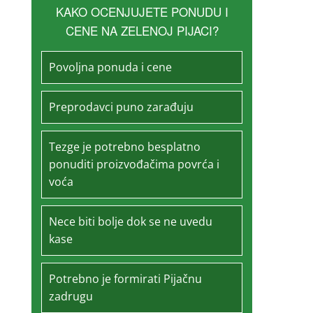
KAKO OCENJUJETE PONUDU I
CENE NA ZELENOJ PIJACI?
Povoljna ponuda i cene
Preprodavci puno zarađuju
Tezge je potrebno besplatno
ponuditi proizvođačima povrća i
voća
Nece biti bolje dok se ne uvedu
kase
Potrebno je formirati Pijačnu
zadrugu