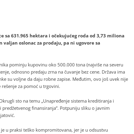
ce sa 631.965 hektara i očekujućeg roda od 3,73 miliona
n valjan oslonac za prodaju, pa ni ugovore sa
znika pominju kupovinu oko 500.000 tona (najviše na severu
dištenje, odnosno predaju zrna na čuvanje bez cene. Država ima
anke su voljne da daju robne zapise. Međutim, ovo još uvek nije
rešenje za pomoć u trgovini.
krugli sto na temu „Unapređenje sistema kreditiranja i
i predžetvenog finansiranja”. Potpuniju sliku o javnim
jatović.
ja je u praksi teško kompromitovana, jer je u odsustvu