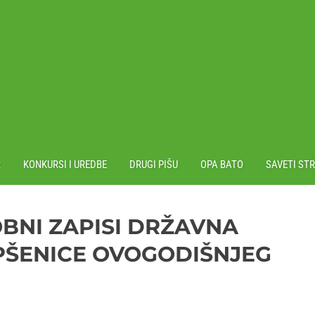
R
KONKURSI I UREDBE
DRUGI PIŠU
OPA BATO
SAVETI ST
OBNI ZAPISI DRŽAVNA
PŠENICE OVOGODIŠNJEG