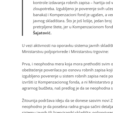
kontrole izdavanja robnih zapisa – hartija od 
zloupotreba. Izgubljeno je poverenje svih uče
banaka) i Kompenzacioni fond je ugašen, a v
javnog skladištara. Što je još lošije, jedan b
pretrpljene štete, jer u Kompenzacionom fondu 
Šajatović.
U vezi aktivnosti na oporavku sistema javnih skladiš
Ministarstvu poljoprivrede i Ministarstvu trgovine:
Prva, i neophodna mera koja mora prethoditi svim 
obeštećenje poverilaca po osnovu robnih zapisa koji 
izgubljeno poverenje u sistem robnih zapisa neće po
izvršiti iz Kompenzacionog fonda, a ni Ministarstvo 
agrarnog budžeta, naš predlog je da se neophodna 
Žitounija podržava ideju da se donese sasvim novi Z
neophodno je da posebna radna grupa sačini detaljan 
sistemu javnih (ili licenciranih) skladišta: poljopriv