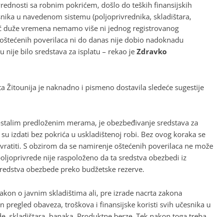
vrednosti sa robnim pokrićem, došlo do teških finansijskih
snika u navedenom sistemu (poljoprivrednika, skladištara,
eć duže vremena nemamo više ni jednog registrovanog
roj oštećenih poverilaca ni do danas nije dobio nadoknadu
nije bilo sredstava za isplatu – rekao je
Zdravko
ta Žitounija je naknadno i pismeno dostavila sledeće sugestije
ostalim predloženim merama, je obezbeđivanje sredstava za
su izdati bez pokrića u uskladištenoj robi. Bez ovog koraka se
vratiti. S obzirom da se namirenje oštećenih poverilaca ne može
poljoprivrede nije raspoloženo da ta sredstva obezbedi iz
sredstva obezbede preko budžetske rezerve.
akon o javnim skladištima ali, pre izrade nacrta zakona
pregled obaveza, troškova i finansijske koristi svih učesnika u
rede, skladištara, banaka, Produktne berze. Tek nakon toga treba