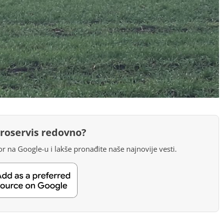
groservis redovno?
r na Google-u i lakše pronađite naše najnovije vesti.