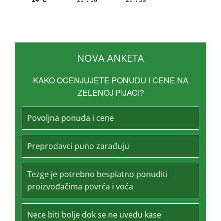
NOVA ANKETA
KAKO OCENJUJETE PONUDU I CENE NA
ZELENOJ PIJACI?
Povoljna ponuda i cene
Preprodavci puno zarađuju
Tezge je potrebno besplatno ponuditi
proizvođačima povrća i voća
Nece biti bolje dok se ne uvedu kase