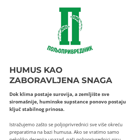
HUMUS KAO
ZABORAVLJENA SNAGA
Dok klima postaje surovija, a zemljište sve
siromašnije, huminske supstance ponovo postaju
ključ stabilnog prinosa.
Istražujemo zašto se poljoprivrednici sve više okreću
preparatima na bazi humusa
. Ako se vratimo samo
nekoliko decenija unazad, naši poljoprivrednici nisu