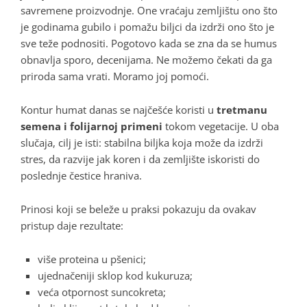
savremene proizvodnje
. One vraćaju zemljištu ono što
je godinama gubilo i pomažu biljci da izdrži ono što je
sve teže podnositi
. Pogotovo kada se zna da se humus
obnavlja sporo, decenijama
. Ne možemo čekati da ga
priroda sama vrati. Moramo joj pomoći
.
Kontur humat danas se najčešće koristi u
tretmanu
semena i folijarnoj primeni
tokom vegetacije
. U oba
slučaja, cilj je isti: stabilna biljka koja može da izdrži
stres, da razvije jak koren i da zemljište iskoristi do
poslednje čestice hraniva
.
Prinosi koji se beleže u praksi pokazuju da ovakav
pristup daje rezultate:
više proteina u pšenici;
ujednačeniji sklop kod kukuruza;
veća otpornost suncokreta;