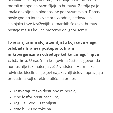
morali mnogo da razmišljaju o humusu
. Zemlja ga je
imala dovoljno, a plodnost se podrazumevala
. Danas,
posle godina intenzivne proizvodnje, nedostatka
stajnjaka i sve izraženijih klimatskih šokova, humus
postaje resurs koji ne možemo da ignorišemo
.
To je onaj
tamni sloj u zemljištu koji čuva vlagu,
oslobađa hraniva postepeno, hrani
mikroorganizme i određuje koliku „snagu“ njiva
zaista ima
. U naučnim krugovima često se govori da
humus nije tek materija već živi sistem
. Huminske i
fulvinske kiseline, njegovi najaktivniji delovi, upravljaju
procesima koji direktno utiču na prinos:
rastvaraju teško dostupne minerale;
čine fosfor pristupačnijim;
regulišu vodu u zemljištu;
štite biljku od toksina.