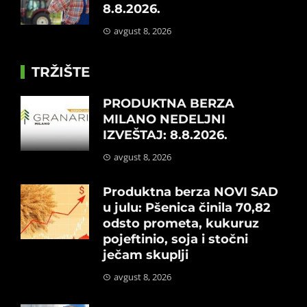
8.8.2026.
avgust 8, 2026
TRŽIŠTE
PRODUKTNA BERZA
MILANO NEDELJNI
IZVEŠTAJ: 8.8.2026.
avgust 8, 2026
Produktna berza NOVI SAD
u julu: Pšenica činila 70,82
odsto prometa, kukuruz
pojeftinio, soja i stočni
ječam skuplji
avgust 8, 2026