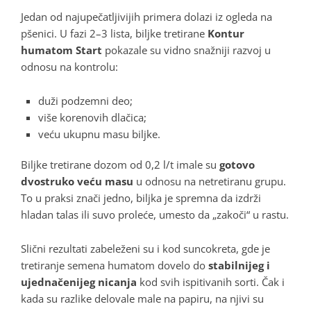
Jedan od najupečatljivijih primera dolazi iz ogleda na
pšenici
. U fazi 2–3 lista, biljke tretirane
Kontur
humatom Start
pokazale su vidno snažniji razvoj u
odnosu na kontrolu:
duži podzemni deo;
više korenovih dlačica;
veću ukupnu masu biljke.
Biljke tretirane dozom od 0,2 l/t imale su
gotovo
dvostruko veću masu
u odnosu na netretiranu grupu
.
To u praksi znači jedno, biljka je spremna da izdrži
hladan talas ili suvo proleće, umesto da „zakoči“ u rastu
.
Slični rezultati zabeleženi su i kod suncokreta, gde je
tretiranje semena humatom dovelo do
stabilnijeg i
ujednačenijeg nicanja
kod svih ispitivanih sorti
. Čak i
kada su razlike delovale male na papiru, na njivi su