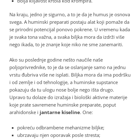
bolja klijavost krtola kod krompira.
Na kraju, jedno je sigurno, a to je da je humus je osnova
svega
. A huminski preparati postaju alat koji pomaže da
se prirodni potencijal ponovo pokrene
. U vremenu kada
je svaka tona važna, a svaka biljka mora da izdrži više
nego ikada, to je znanje koje niko ne sme zanemariti
.
Ako su poslednje godine nešto naučile naše
poljoprivrednike, to je da se oslanjanje samo na jednu
vrstu đubriva više ne isplati
. Biljka mora da ima podršku
i od zemlje i od tehnologije, a huminske supstance
pokazuju da tu ulogu nose bolje nego išta drugo
.
Upravo tu dolaze do izražaja i biološki aktivne materije
koje prate savremene huminske preparate, poput
arahidonske i
jantarne kiseline
. One:
pokreću odbrambene mehanizme biljke;
ubrzavaju njen oporavak posle stresta;