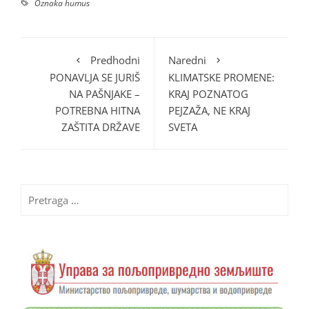
Oznaka
humus
Predhodni
Naredni
PONAVLJA SE JURIŠ
KLIMATSKE PROMENE:
NA PAŠNJAKE –
KRAJ POZNATOG
POTREBNA HITNA
PEJZAŽA, NE KRAJ
ZAŠTITA DRŽAVE
SVETA
Pretraga
za: