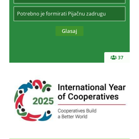
Potrebno je formirati Pijačnu zadrugu
37