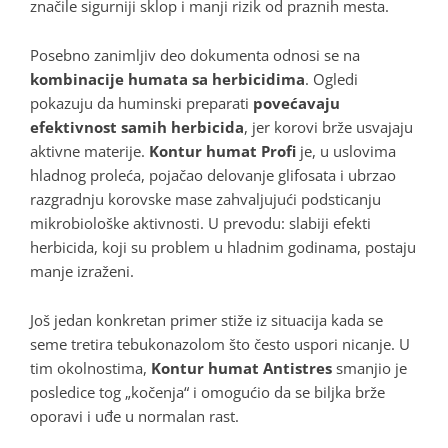
značile sigurniji sklop i manji rizik od praznih mesta
.
Posebno zanimljiv deo dokumenta odnosi se na
kombinacije humata sa herbicidima
. Ogledi
pokazuju da huminski preparati
povećavaju
efektivnost samih herbicida
, jer korovi brže usvajaju
aktivne materije
.
Kontur humat Profi
je, u uslovima
hladnog proleća, pojačao delovanje glifosata i ubrzao
razgradnju korovske mase zahvaljujući podsticanju
mikrobiološke aktivnosti
. U prevodu: slabiji efekti
herbicida, koji su problem u hladnim godinama, postaju
manje izraženi
.
Još jedan konkretan primer stiže iz situacija kada se
seme tretira tebukonazolom što često uspori nicanje
. U
tim okolnostima,
Kontur humat Antistres
smanjio je
posledice tog „kočenja“ i omogućio da se biljka brže
oporavi i uđe u normalan rast
.