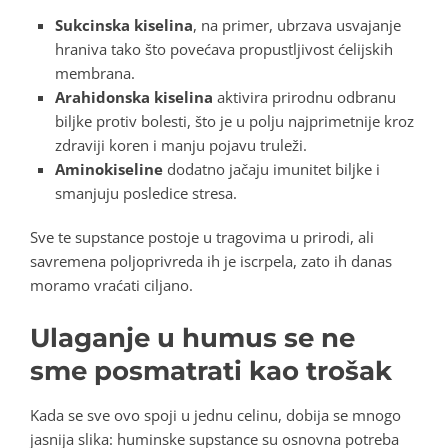
Sukcinska kiselina
, na primer, ubrzava usvajanje
hraniva tako što povećava propustljivost ćelijskih
membrana.
Arahidonska kiselina
aktivira prirodnu odbranu
biljke protiv bolesti, što je u polju najprimetnije kroz
zdraviji koren i manju pojavu truleži.
Aminokiseline
dodatno jačaju imunitet biljke i
smanjuju posledice stresa.
Sve te supstance postoje u tragovima u prirodi, ali
savremena poljoprivreda ih je iscrpela, zato ih danas
moramo vraćati ciljano
.
Ulaganje u humus se ne
sme posmatrati kao trošak
Kada se sve ovo spoji u jednu celinu, dobija se mnogo
jasnija slika: huminske supstance su osnovna potreba