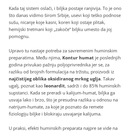
Kada taj sistem oslači, i biljka postaje ranjivija
. To je ono
što danas vidimo širom Srbije, usevi koji teško podnose
sušu, nicanje koje kasni, koren koji ostaje plitak,
hemijski tretmani koji „zakoče“ biljku umesto da joj
pomognu
.
Upravo tu nastaje potreba za savremenim huminskim
preparatima
. Među njima,
Kontur humat
je poslednjih
godina privukao pažnju poljoprivrednika jer se, za
razliku od brojnih formulacija na tržistu, proizvodi iz
najčistijeg oblika oksidiranog mrkog uglja
. Takav
ugalj, poznat kao
leonardit
, sadrži i do 85% huminskih
supstanci
. Kada se preradi u kalijum-humat, biljka ga
usvaja lako i brzo, što je presudna razlika u odnosu na
natrijum-humate, za koje je poznato da remete
fiziologiju biljke i blokiraju usvajanje kalijuma
.
U praksi, efekti huminskih preparata najpre se vide na