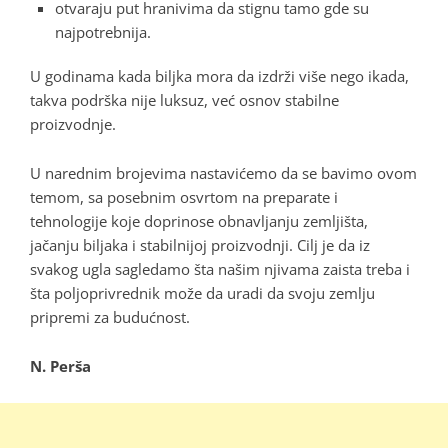
otvaraju put hranivima da stignu tamo gde su
najpotrebnija.
U godinama kada biljka mora da izdrži više nego ikada,
takva podrška nije luksuz, već osnov stabilne
proizvodnje
.
U narednim brojevima nastavićemo da se bavimo ovom
temom, sa posebnim osvrtom na preparate i
tehnologije koje doprinose obnavljanju zemljišta,
jačanju biljaka i stabilnijoj proizvodnji
. Cilj je da iz
svakog ugla sagledamo šta našim njivama zaista treba i
šta poljoprivrednik može da uradi da svoju zemlju
pripremi za budućnost
.
N. Perša