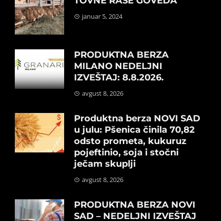
TOVNE RASE GOVEDA
januar 5, 2024
PRODUKTNA BERZA
MILANO NEDELJNI
IZVEŠTAJ: 8.8.2026.
avgust 8, 2026
Produktna berza NOVI SAD
u julu: Pšenica činila 70,82
odsto prometa, kukuruz
pojeftinio, soja i stočni
ječam skuplji
avgust 8, 2026
PRODUKTNA BERZA NOVI
SAD – NEDELJNI IZVEŠTAJ