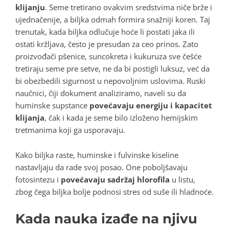
klijanju
. Seme tretirano ovakvim sredstvima niče brže i
ujednačenije, a biljka odmah formira snažniji koren
. Taj
trenutak, kada biljka odlučuje hoće li postati jaka ili
ostati kržljava, često je presudan za ceo prinos
. Zato
proizvođači pšenice, suncokreta i kukuruza sve češće
tretiraju seme pre setve, ne da bi postigli luksuz, već da
bi obezbedili sigurnost u nepovoljnim uslovima
. Ruski
naučnici, čiji dokument analiziramo, naveli su da
huminske supstance
povećavaju energiju i kapacitet
klijanja
, čak i kada je seme bilo izloženo hemijskim
tretmanima koji ga usporavaju
.
Kako biljka raste, huminske i fulvinske kiseline
nastavljaju da rade svoj posao
. One poboljšavaju
fotosintezu i
povećavaju sadržaj hlorofila
u listu,
zbog čega biljka bolje podnosi stres od suše ili hladnoće
.
Kada nauka izađe na njivu