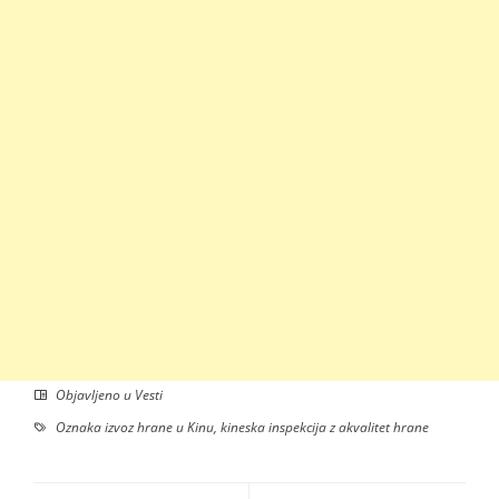
Objavljeno u
Vesti
Oznaka
izvoz hrane u Kinu
,
kineska inspekcija z akvalitet hrane