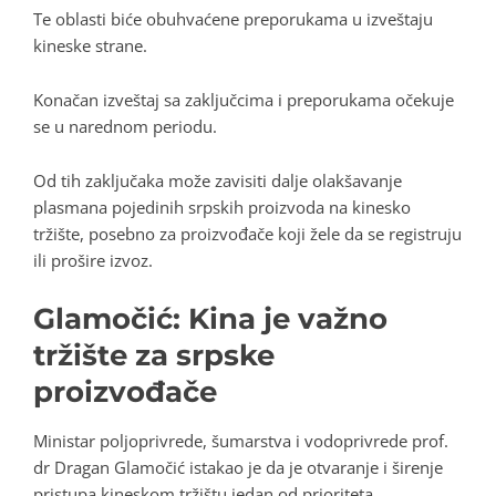
Te oblasti biće obuhvaćene preporukama u izveštaju
kineske strane.
Konačan izveštaj sa zaključcima i preporukama očekuje
se u narednom periodu.
Od tih zaključaka može zavisiti dalje olakšavanje
plasmana pojedinih srpskih proizvoda na kinesko
tržište, posebno za proizvođače koji žele da se registruju
ili prošire izvoz.
Glamočić: Kina je važno
tržište za srpske
proizvođače
Ministar poljoprivrede, šumarstva i vodoprivrede prof.
dr Dragan Glamočić istakao je da je otvaranje i širenje
pristupa kineskom tržištu jedan od prioriteta