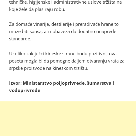
tehničke, higijenske i administrativne uslove tržišta na
koje žele da plasiraju robu.
Za domaće vinarije, destilerije i prerađivače hrane to
može biti šansa, ali i obaveza da dodatno unaprede
standarde.
Ukoliko zaključci kineske strane budu pozitivni, ova
poseta mogla bi da pomogne daljem otvaranju vrata za
srpske proizvode na kineskom tržištu.
Izvor: Ministarstvo poljoprivrede, šumarstva i
vodoprivrede