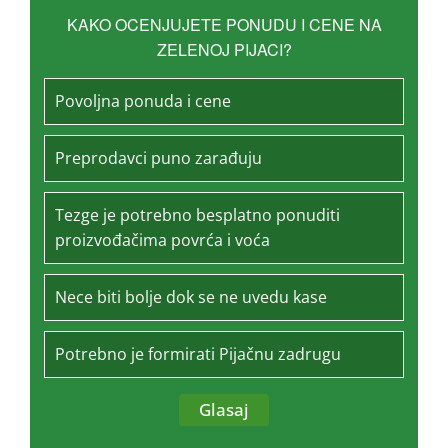
KAKO OCENJUJETE PONUDU I CENE NA
ZELENOJ PIJACI?
Povoljna ponuda i cene
Preprodavci puno zarađuju
Tezge je potrebno besplatno ponuditi
proizvođačima povrća i voća
Nece biti bolje dok se ne uvedu kase
Potrebno je formirati Pijačnu zadrugu