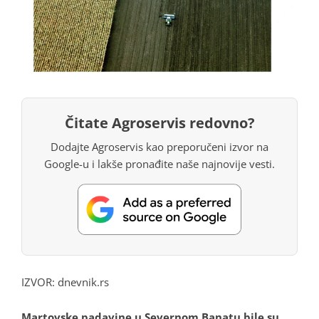
Čitate Agroservis redovno?
Dodajte Agroservis kao preporučeni izvor na
Google-u i lakše pronađite naše najnovije vesti.
IZVOR: dnevnik.rs
Martovske padavine u Severnom Banatu bile su