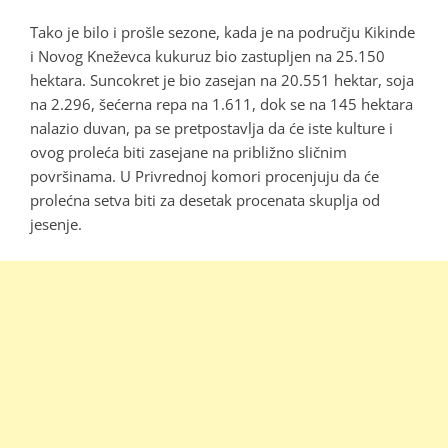
Tako je bilo i prošle sezone, kada je na području Kikinde
i Novog Kneževca kukuruz bio zastupljen na 25.150
hektara. Suncokret je bio zasejan na 20.551 hektar, soja
na 2.296, šećerna repa na 1.611, dok se na 145 hektara
nalazio duvan, pa se pretpostavlja da će iste kulture i
ovog proleća biti zasejane na približno sličnim
površinama. U Privrednoj komori procenjuju da će
prolećna setva biti za desetak procenata skuplja od
jesenje.