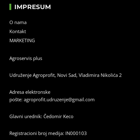
IMPRESUM
O nama
Kontakt
MARKETING
Agroservis plus
Udruženje Agroprofit, Novi Sad, Vladimira Nikolića 2
Adresa elektronske
pošte:
agroprofit.udruzenje@gmail.com
Glavni urednik: Čedomir Keco
Registracioni broj medija: IN000103