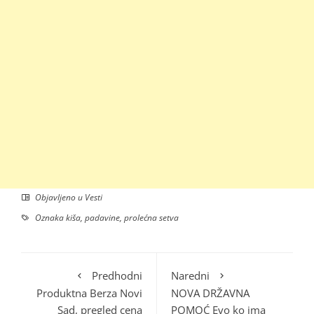
Objavljeno u
Vesti
Oznaka
kiša
,
padavine
,
prolećna setva
Predhodni
Naredni
Produktna Berza Novi
NOVA DRŽAVNA
Sad, pregled cena
POMOĆ Evo ko ima