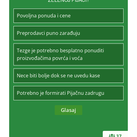
Povoljna ponuda i cene
Preprodavci puno zarađuju
Tezge je potrebno besplatno ponuditi
proizvođačima povrća i voća
Nece biti bolje dok se ne uvedu kase
Potrebno je formirati Pijačnu zadrugu
37