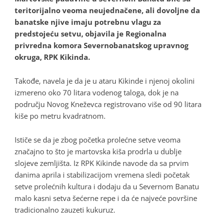
teritorijalno veoma neujednačene, ali dovoljne da
banatske njive imaju potrebnu vlagu za
predstojeću setvu, objavila je Regionalna
privredna komora Severnobanatskog upravnog
okruga, RPK Kikinda.
Takođe, navela je da je u ataru Kikinde i njenoj okolini
izmereno oko 70 litara vodenog taloga, dok je na
području Novog Kneževca registrovano više od 90 litara
kiše po metru kvadratnom.
Ističe se da je zbog početka prolećne setve veoma
značajno to što je martovska kiša prodrla u dublje
slojeve zemljišta. Iz RPK Kikinde navode da sa prvim
danima aprila i stabilizacijom vremena sledi početak
setve prolećnih kultura i dodaju da u Severnom Banatu
malo kasni setva šećerne repe i da će najveće površine
tradicionalno zauzeti kukuruz.