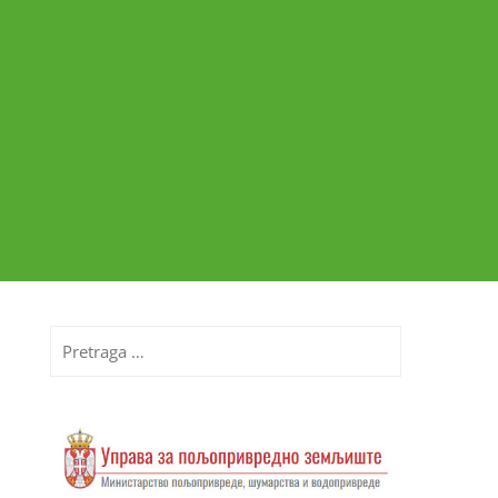
Pretraga
za: