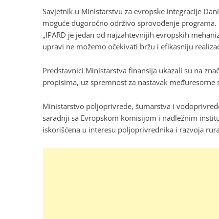
Savjetnik u Ministarstvu za evropske integracije Dani
moguće dugoročno održivo sprovođenje programa.
„IPARD je jedan od najzahtevnijih evropskih mehaniz
upravi ne možemo očekivati bržu i efikasniju realizac
Predstavnici Ministarstva finansija ukazali su na zna
propisima, uz spremnost za nastavak međuresorne 
Ministarstvo poljoprivrede, šumarstva i vodoprivrede
saradnji sa Evropskom komisijom i nadležnim instituc
iskorišćena u interesu poljoprivrednika i razvoja rura