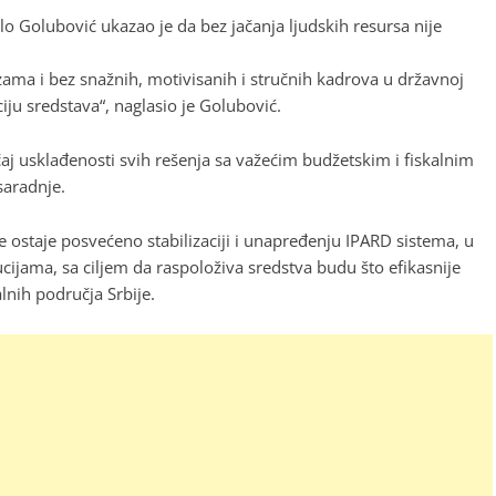
lo Golubović ukazao je da bez jačanja ljudskih resursa nije
ama i bez snažnih, motivisanih i stručnih kadrova u državnoj
iju sredstava“, naglasio je Golubović.
čaj usklađenosti svih rešenja sa važećim budžetskim i fiskalnim
saradnje.
 ostaje posvećeno stabilizaciji i unapređenju IPARD sistema, u
ijama, sa ciljem da raspoloživa sredstva budu što efikasnije
lnih područja Srbije.