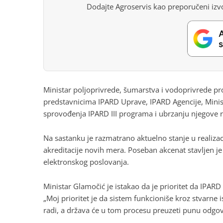
Dodajte Agroservis kao preporučeni izvo
Ministar poljoprivrede, šumarstva i vodoprivrede pr
predstavnicima IPARD Uprave, IPARD Agencije, Minist
sprovođenja IPARD III programa i ubrzanju njegove re
Na sastanku je razmatrano aktuelno stanje u realizac
akreditacije novih mera. Poseban akcenat stavljen je 
elektronskog poslovanja.
Ministar Glamočić je istakao da je prioritet da IPAR
„Moj prioritet je da sistem funkcioniše kroz stvarne 
radi, a država će u tom procesu preuzeti punu odgovo