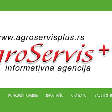
R
KONKURSI I UREDBE
DRUGI PIŠU
OPA BATO
SAVETI ST