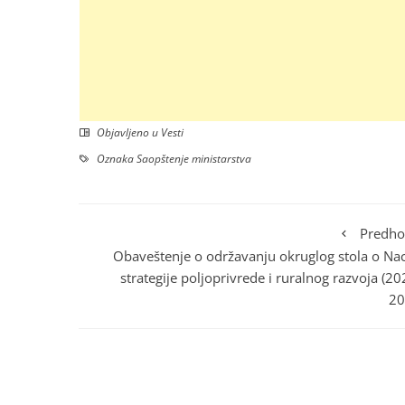
Objavljeno u
Vesti
Oznaka
Saopštenje ministarstva
Predho
Obaveštenje o održavanju okruglog stola o Na
strategije poljoprivrede i ruralnog razvoja (2
20