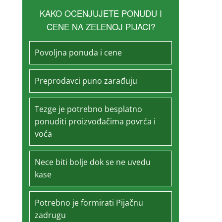
KAKO OCENJUJETE PONUDU I
CENE NA ZELENOJ PIJACI?
Povoljna ponuda i cene
Preprodavci puno zarađuju
Tezge je potrebno besplatno
ponuditi proizvođačima povrća i
voća
Nece biti bolje dok se ne uvedu
kase
Potrebno je formirati Pijačnu
zadrugu