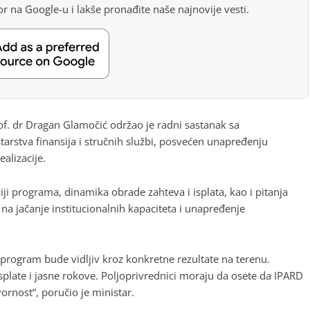
r na Google-u i lakše pronađite naše najnovije vesti.
of. dr Dragan Glamočić održao je radni sastanak sa
arstva finansija i stručnih službi, posvećen unapređenju
alizacije.
iji programa, dinamika obrade zahteva i isplata, kao i pitanja
na jačanje institucionalnih kapaciteta i unapređenje
D program bude vidljiv kroz konkretne rezultate na terenu.
isplate i jasne rokove. Poljoprivrednici moraju da osete da IPARD
rnost“, poručio je ministar.