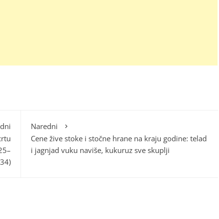
dni
Naredni
crtu
Cene žive stoke i stočne hrane na kraju godine: telad
025–
i jagnjad vuku naviše, kukuruz sve skuplji
34)