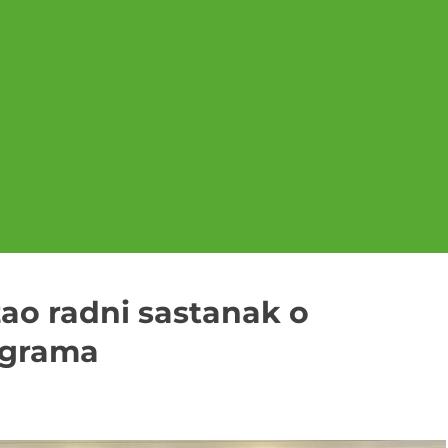
ao radni sastanak o
rograma