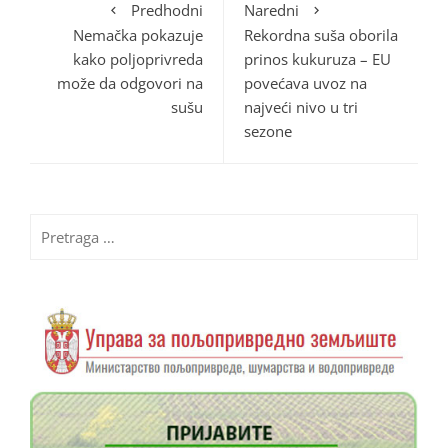
Predhodni
Naredni
Nemačka pokazuje
Rekordna suša oborila
kako poljoprivreda
prinos kukuruza – EU
može da odgovori na
povećava uvoz na
sušu
najveći nivo u tri
sezone
Pretraga
za: