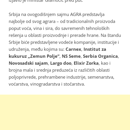
Srbija na ovogodišnjem sajmu AGRA predstavlja
najbolje od svog agrara – od tradicionalnih proizvoda
poput voća, vina i sira, do savremenih tehnoloških
rešenja u oblasti proizvodnje i prerade hrane. Na štandu
Srbije biće predstavljene vodeće kompanije, institucije i
udruženja, među kojima su:
Carnex
,
Institut za
kukuruz „Zemun Polje“
,
NS Seme
,
Serbia Organica
,
Novosadski sajam
,
Largo doo
,
Elixir Zorka
, kao i
brojna mala i srednja preduzeća iz različitih oblasti
poljoprivrede, prehrambene industrije, semenarstva,
voćarstva, vinogradarstva i stočarstva.