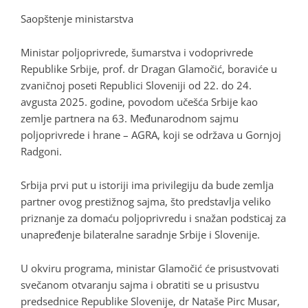
Saopštenje ministarstva
Ministar poljoprivrede, šumarstva i vodoprivrede
Republike Srbije, prof. dr Dragan Glamočić, boraviće u
zvaničnoj poseti Republici Sloveniji od 22. do 24.
avgusta 2025. godine, povodom učešća Srbije kao
zemlje partnera na 63. Međunarodnom sajmu
poljoprivrede i hrane – AGRA, koji se održava u Gornjoj
Radgoni.
Srbija prvi put u istoriji ima privilegiju da bude zemlja
partner ovog prestižnog sajma, što predstavlja veliko
priznanje za domaću poljoprivredu i snažan podsticaj za
unapređenje bilateralne saradnje Srbije i Slovenije.
U okviru programa, ministar Glamočić će prisustvovati
svečanom otvaranju sajma i obratiti se u prisustvu
predsednice Republike Slovenije, dr Nataše Pirc Musar,