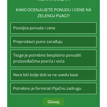
KAKO OCENJUJETE PONUDU I CENE NA
ZELENOJ PIJACI?
Povoljna ponuda i cene
Preprodavci puno zarađuju
Tezge je potrebno besplatno ponuditi
proizvođačima povrća i voća
Nece biti bolje dok se ne uvedu kase
Potrebno je formirati Pijačnu zadrugu