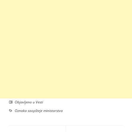
Objavljeno u
Vesti
Oznaka
saopšteje ministarstva