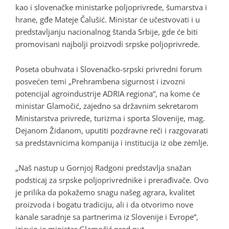
kao i slovenačke ministarke poljoprivrede, šumarstva i
hrane, gđe Mateje Čalušić. Ministar će učestvovati i u
predstavljanju nacionalnog štanda Srbije, gde će biti
promovisani najbolji proizvodi srpske poljoprivrede.
Poseta obuhvata i Slovenačko-srpski privredni forum
posvećen temi „Prehrambena sigurnost i izvozni
potencijal agroindustrije ADRIA regiona“, na kome će
ministar Glamočić, zajedno sa državnim sekretarom
Ministarstva privrede, turizma i sporta Slovenije, mag.
Dejanom Židanom, uputiti pozdravne reči i razgovarati
sa predstavnicima kompanija i institucija iz obe zemlje.
„Naš nastup u Gornjoj Radgoni predstavlja snažan
podsticaj za srpske poljoprivrednike i prerađivače. Ovo
je prilika da pokažemo snagu našeg agrara, kvalitet
proizvoda i bogatu tradiciju, ali i da otvorimo nove
kanale saradnje sa partnerima iz Slovenije i Evrope“,
izjavio je ministar Glamočić pred put.