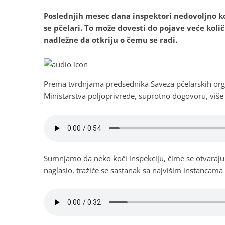
Poslednjih mesec dana inspektori nedovoljno k
se pčelari. To može dovesti do pojave veće količ
nadležne da otkriju o čemu se radi.
Prema tvrdnjama predsednika
Saveza pčelarskih org
Ministarstva poljoprivrede, suprotno dogovoru, više 
Sumnjamo da neko koči inspekciju, čime se otvaraju
naglasio, tražiće se sastanak sa najvišim instancama