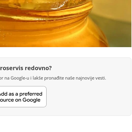
groservis redovno?
r na Google-u i lakše pronađite naše najnovije vesti.