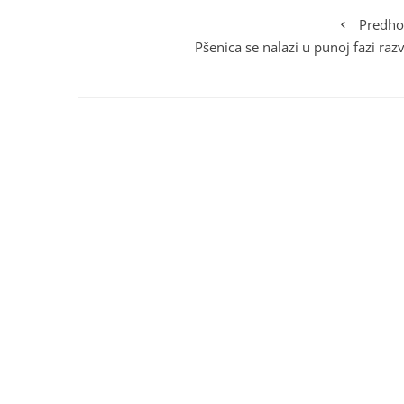
Predho
Pšenica se nalazi u punoj fazi raz