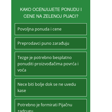
KAKO OCENJUJETE PONUDU I
CENE NA ZELENOJ PIJACI?
Povoljna ponuda i cene
Preprodavci puno zarađuju
Tezge je potrebno besplatno
ponuditi proizvođačima povrća i
voća
Nece biti bolje dok se ne uvedu
kase
Potrebno je formirati Pijačnu
zadrugu