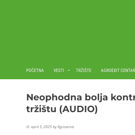
POČETNA
VESTI
TRŽIŠTE
AGROEXIT CENTA
Neophodna bolja kontr
tržištu (AUDIO)
april 3, 2025
by
Agroservis