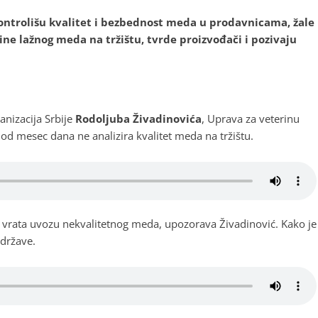
ontrolišu kvalitet i bezbednost meda u prodavnicama, žale
ine lažnog meda na tržištu, tvrde proizvođači i pozivaju
anizacija Srbije
Rodoljuba Živadinovića
, Uprava za veterinu
od mesec dana ne analizira kvalitet meda na tržištu.
 vrata uvozu nekvalitetnog meda, upozorava Živadinović. Kako je
 države.