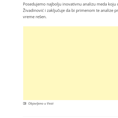
Posedujemo najbolju inovativnu analizu meda koju d
Živadinović i zaključuje da bi primenom te analize 
vreme rešen.
Objavljeno u
Vesti