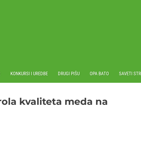
R
KONKURSI I UREDBE
DRUGI PIŠU
OPA BATO
SAVETI ST
ola kvaliteta meda na