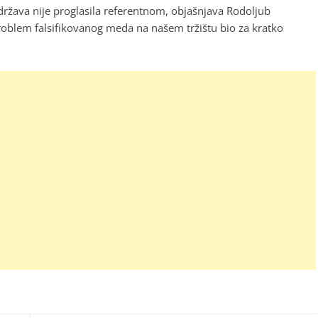
ržava nije proglasila referentnom, objašnjava Rodoljub
problem falsifikovanog meda na našem tržištu bio za kratko