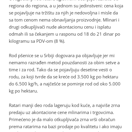
regiona do regiona, a u jednom su jedinstveni: cena koja
se pojavljuje na tržištu za njih je nedovoljna i misle da
sa tom cenom nema obnavljanja proizvodnje. Mlinari i
drugi odkupljivači nude akontacionu cenu i isplatu
odmah ili sa čekanjem u rasponu od 18 do 21 dinar po
kilogramu sa PDV-om (8 %).
Rod pšenice se u Srbiji dogovara pa objavljuje jer mi
nemamo razrađen metod pouzdanosti za obim setve a
time i za rod. Tako da se pojavljuju desetine vesti o
rodu, za koji tvrde da se kreće od 3.500 kg po hektaru
do 6.500 kg/h, a najčešće se pominje rod od oko 5.000
kg po hektaru.
Ratari manji deo roda lageruju kod kuće, a najviše zrna
predaju uz akontacione cene mlinarima i trgovcima.
Primećeno je da malo otkupljivača zrna vrši obračun
prema ratarima na bazi prodaje po kvalitetu i ako imaju