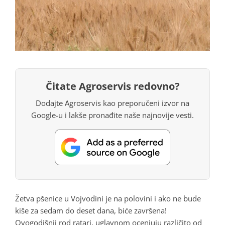
Čitate Agroservis redovno?
Dodajte Agroservis kao preporučeni izvor na
Google-u i lakše pronađite naše najnovije vesti.
Žetva pšenice u Vojvodini je na polovini i ako ne bude
kiše za sedam do deset dana, biće završena!
Ovogodišnji rod ratari, uglavnom ocenjuju različito od