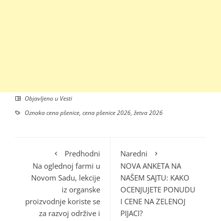
Objavljeno u
Vesti
Oznaka
cena pšenice
,
cena pšenice 2026
,
žetva 2026
Predhodni
Naredni
Na oglednoj farmi u
NOVA ANKETA NA
Novom Sadu, lekcije
NAŠEM SAJTU: KAKO
iz organske
OCENJUJETE PONUDU
proizvodnje koriste se
I CENE NA ZELENOJ
za razvoj održive i
PIJACI?