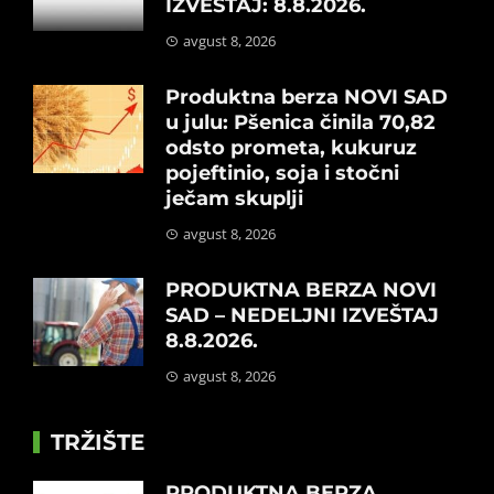
IZVEŠTAJ: 8.8.2026.
avgust 8, 2026
Produktna berza NOVI SAD
u julu: Pšenica činila 70,82
odsto prometa, kukuruz
pojeftinio, soja i stočni
ječam skuplji
avgust 8, 2026
PRODUKTNA BERZA NOVI
SAD – NEDELJNI IZVEŠTAJ
8.8.2026.
avgust 8, 2026
TRŽIŠTE
PRODUKTNA BERZA