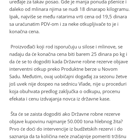
uređaje za takav posao. Gde je manja ponuda pšenice i
daleko od mlinara njima se nudi 18 dinarapo kilogramu.
Ipak, najviše se među ratarima vrti cena od 19,5 dinara
sa uraćunatim PDV-om i za neke otkupljivače to je i
konačna cena.
Proizvođači koji rod isporučuju u silose i mlinove, se
nadaju da će konačna cena biti barem 25 dinara po kg i
da će se to dogoditi kada Državne robne rezerve objave
interventni otkup preko Produktne berze u Novom
Sadu. Međutim, ovaj uobičajni događaj za sezonu žetve
još uvek nije dospeo na sednicu Vlade, nije u proceduri
koja obuhvata predlog zaključka o odkupu, procenu
efekata i cenu izdvajanja novca iz državne kase.
Šta će se zaista dogoditi ako Državne robne rezerve
objave kupovinu najmanje 50.000 tona hlebnog žita?
Prvo će doći do intervencije iz budžetskih rezervi i do
saznanja da ta količina neće značajnije pomeriti tržišnu