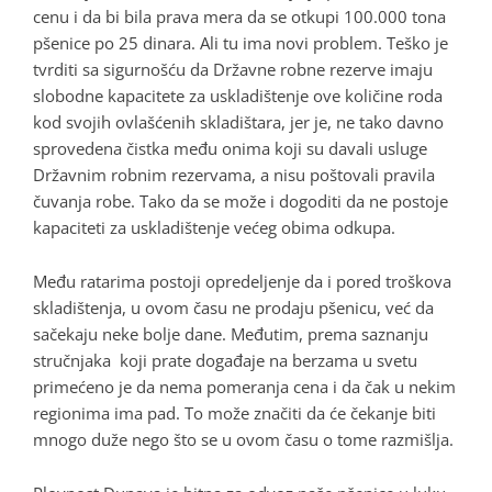
cenu i da bi bila prava mera da se otkupi 100.000 tona
pšenice po 25 dinara. Ali tu ima novi problem. Teško je
tvrditi sa sigurnošću da Državne robne rezerve imaju
slobodne kapacitete za uskladištenje ove količine roda
kod svojih ovlašćenih skladištara, jer je, ne tako davno
sprovedena čistka među onima koji su davali usluge
Državnim robnim rezervama, a nisu poštovali pravila
čuvanja robe. Tako da se može i dogoditi da ne postoje
kapaciteti za uskladištenje većeg obima odkupa.
Među ratarima postoji opredeljenje da i pored troškova
skladištenja, u ovom času ne prodaju pšenicu, već da
sačekaju neke bolje dane. Međutim, prema saznanju
stručnjaka koji prate događaje na berzama u svetu
primećeno je da nema pomeranja cena i da čak u nekim
regionima ima pad. To može značiti da će čekanje biti
mnogo duže nego što se u ovom času o tome razmišlja.