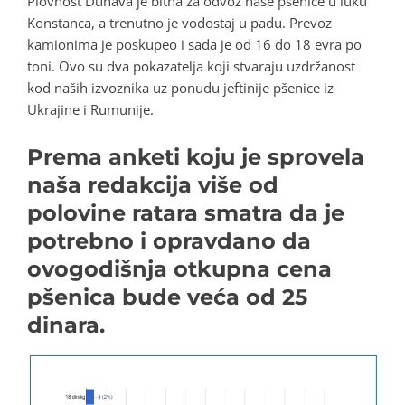
Plovnost Dunava je bitna za odvoz naše pšenice u luku
Konstanca, a trenutno je vodostaj u padu. Prevoz
kamionima je poskupeo i sada je od 16 do 18 evra po
toni. Ovo su dva pokazatelja koji stvaraju uzdržanost
kod naših izvoznika uz ponudu jeftinije pšenice iz
Ukrajine i Rumunije.
Prema anketi koju je sprovela
naša redakcija više od
polovine ratara smatra da je
potrebno i opravdano da
ovogodišnja otkupna cena
pšenica bude veća od 25
dinara.