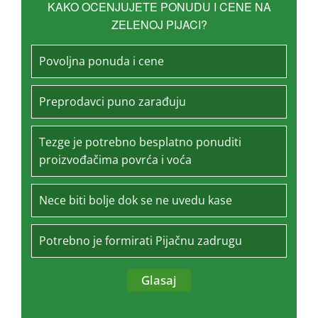
KAKO OCENJUJETE PONUDU I CENE NA
ZELENOJ PIJACI?
Povoljna ponuda i cene
Preprodavci puno zarađuju
Tezge je potrebno besplatno ponuditi
proizvođačima povrća i voća
Nece biti bolje dok se ne uvedu kase
Potrebno je formirati Pijačnu zadrugu