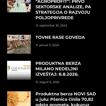
“AGROPROFIT”: PRVO
SEKTORSKE ANALIZE, PA
STRATEGIJA O RAZVOJU
POLJOPRIVREDE
septembar 30, 2024
TOVNE RASE GOVEDA
januar 5, 2024
PRODUKTNA BERZA
MILANO NEDELJNI
IZVEŠTAJ: 8.8.2026.
avgust 8, 2026
Produktna berza NOVI SAD
u julu: Pšenica činila 70,82
odsto prometa, kukuruz