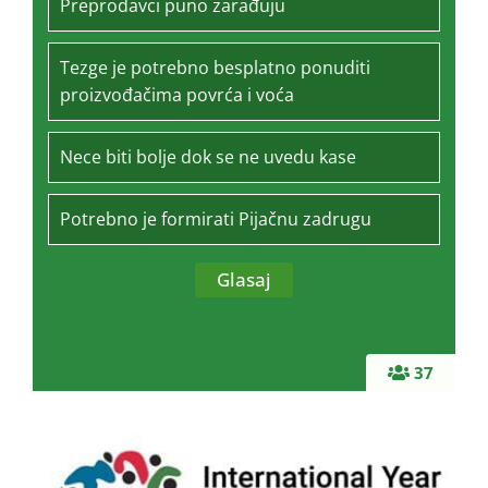
Preprodavci puno zarađuju
Tezge je potrebno besplatno ponuditi
proizvođačima povrća i voća
Nece biti bolje dok se ne uvedu kase
Potrebno je formirati Pijačnu zadrugu
37