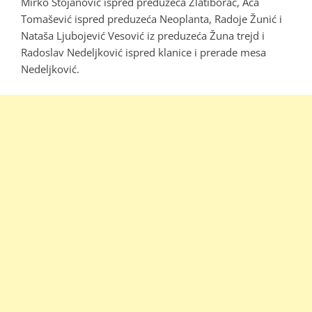
Mirko Stojanović ispred preduzeća Zlatiborac, Aca
Tomašević ispred preduzeća Neoplanta, Radoje Žunić i
Nataša Ljubojević Vesović iz preduzeća Žuna trejd i
Radoslav Nedeljković ispred klanice i prerade mesa
Nedeljković.