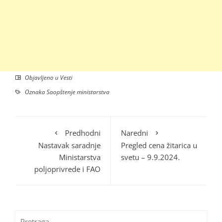
Objavljeno u
Vesti
Oznaka
Saopštenje ministarstva
Predhodni
Naredni
Nastavak saradnje
Pregled cena žitarica u
Ministarstva
svetu – 9.9.2024.
poljoprivrede i FAO
Pretraga