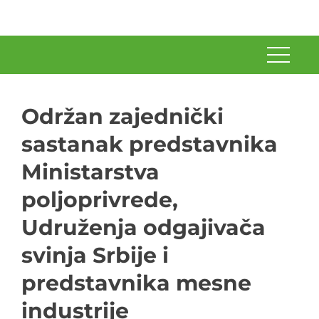
Održan zajednički
sastanak predstavnika
Ministarstva
poljoprivrede,
Udruženja odgajivača
svinja Srbije i
predstavnika mesne
industrije