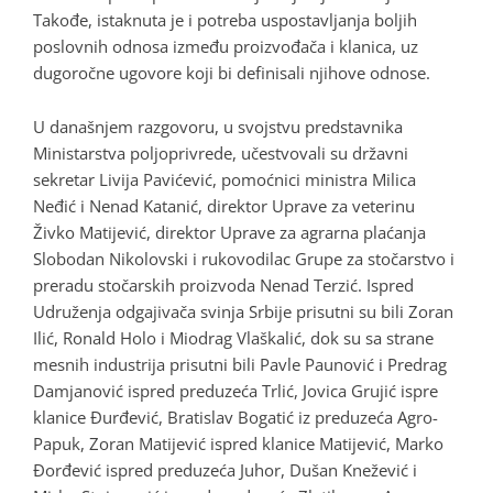
Takođe, istaknuta je i potreba uspostavljanja boljih
poslovnih odnosa između proizvođača i klanica, uz
dugoročne ugovore koji bi definisali njihove odnose.
U današnjem razgovoru, u svojstvu predstavnika
Ministarstva poljoprivrede, učestvovali su državni
sekretar Livija Pavićević, pomoćnici ministra Milica
Neđić i Nenad Katanić, direktor Uprave za veterinu
Živko Matijević, direktor Uprave za agrarna plaćanja
Slobodan Nikolovski i rukovodilac Grupe za stočarstvo i
preradu stočarskih proizvoda Nenad Terzić. Ispred
Udruženja odgajivača svinja Srbije prisutni su bili Zoran
Ilić, Ronald Holo i Miodrag Vlaškalić, dok su sa strane
mesnih industrija prisutni bili Pavle Paunović i Predrag
Damjanović ispred preduzeća Trlić, Jovica Grujić ispre
klanice Đurđević, Bratislav Bogatić iz preduzeća Agro-
Papuk, Zoran Matijević ispred klanice Matijević, Marko
Đorđević ispred preduzeća Juhor, Dušan Knežević i