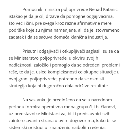
Pomoćnik ministra poljoprivrede Nenad Katanić
istakao je da je cilj države da pomogne odgajivačima,
što već i čini, pre svega kroz razne afirmativne mere
podrške koje su njima namenjene, ali da je istovremeno
zadatak i da se sačuva domaća klanična industrija.
Prisutni odgajivači i otkupljivači saglasili su se da
se Ministarstvo poljoprivrede, u okviru svojih
nadležnosti, založilo i pomoglo da se određeni problemi
reše, te da je, usled kompleksnosti celokupne situacije u
ovoj grani poljoprivrede, potrebno da se osmisli
strategija koja bi dugoročno dala održive rezultate.
Na sastanku je predloženo da se u narednom
periodu formira operativna radna grupa čiji bi članovi,
uz predstavnike Ministarstva, bili i predstavnici svih
zainteresovanih strana u ovim dogovorima, kako bi se
sistemski pristupilo iznalaženju najboljih rešenja.