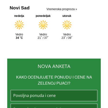
NOVA ANKETA
KAKO OCENJUJETE PONUDU I CENE NA
ZELENOJ PIJACI?
Povoljna ponuda i cene