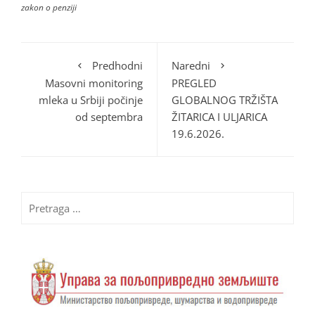
zakon o penziji
Predhodni
Naredni
Masovni monitoring
PREGLED
mleka u Srbiji počinje
GLOBALNOG TRŽIŠTA
od septembra
ŽITARICA I ULJARICA
19.6.2026.
Pretraga
za: