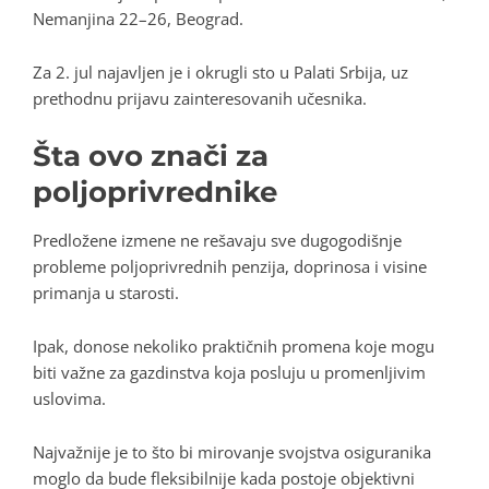
Nemanjina 22–26, Beograd.
Za 2. jul najavljen je i okrugli sto u Palati Srbija, uz
prethodnu prijavu zainteresovanih učesnika.
Šta ovo znači za
poljoprivrednike
Predložene izmene ne rešavaju sve dugogodišnje
probleme poljoprivrednih penzija, doprinosa i visine
primanja u starosti.
Ipak, donose nekoliko praktičnih promena koje mogu
biti važne za gazdinstva koja posluju u promenljivim
uslovima.
Najvažnije je to što bi mirovanje svojstva osiguranika
moglo da bude fleksibilnije kada postoje objektivni