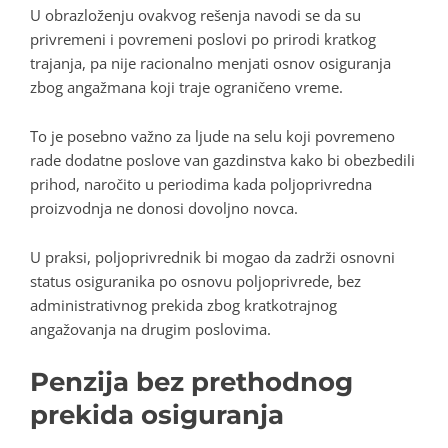
U obrazloženju ovakvog rešenja navodi se da su
privremeni i povremeni poslovi po prirodi kratkog
trajanja, pa nije racionalno menjati osnov osiguranja
zbog angažmana koji traje ograničeno vreme.
To je posebno važno za ljude na selu koji povremeno
rade dodatne poslove van gazdinstva kako bi obezbedili
prihod, naročito u periodima kada poljoprivredna
proizvodnja ne donosi dovoljno novca.
U praksi, poljoprivrednik bi mogao da zadrži osnovni
status osiguranika po osnovu poljoprivrede, bez
administrativnog prekida zbog kratkotrajnog
angažovanja na drugim poslovima.
Penzija bez prethodnog
prekida osiguranja