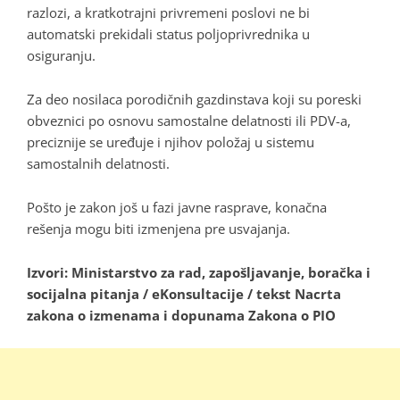
razlozi, a kratkotrajni privremeni poslovi ne bi
automatski prekidali status poljoprivrednika u
osiguranju.
Za deo nosilaca porodičnih gazdinstava koji su poreski
obveznici po osnovu samostalne delatnosti ili PDV-a,
preciznije se uređuje i njihov položaj u sistemu
samostalnih delatnosti.
Pošto je zakon još u fazi javne rasprave, konačna
rešenja mogu biti izmenjena pre usvajanja.
Izvori: Ministarstvo za rad, zapošljavanje, boračka i
socijalna pitanja / eKonsultacije / tekst Nacrta
zakona o izmenama i dopunama Zakona o PIO