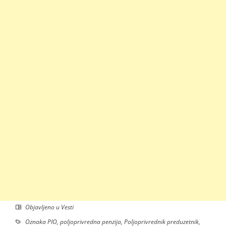
Objavljeno u
Vesti
Oznaka
PIO
,
poljoprivredna penzija
,
Poljoprivrednik preduzetnik
,