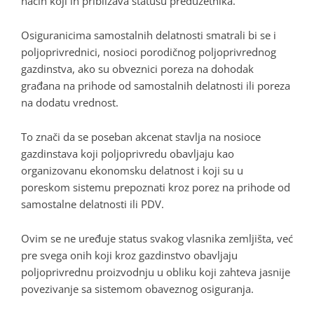
način koji ih približava statusu preduzetnika.
Osiguranicima samostalnih delatnosti smatrali bi se i
poljoprivrednici, nosioci porodičnog poljoprivrednog
gazdinstva, ako su obveznici poreza na dohodak
građana na prihode od samostalnih delatnosti ili poreza
na dodatu vrednost.
To znači da se poseban akcenat stavlja na nosioce
gazdinstava koji poljoprivredu obavljaju kao
organizovanu ekonomsku delatnost i koji su u
poreskom sistemu prepoznati kroz porez na prihode od
samostalne delatnosti ili PDV.
Ovim se ne uređuje status svakog vlasnika zemljišta, već
pre svega onih koji kroz gazdinstvo obavljaju
poljoprivrednu proizvodnju u obliku koji zahteva jasnije
povezivanje sa sistemom obaveznog osiguranja.