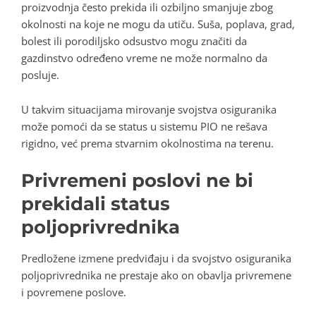
proizvodnja često prekida ili ozbiljno smanjuje zbog
okolnosti na koje ne mogu da utiču. Suša, poplava, grad,
bolest ili porodiljsko odsustvo mogu značiti da
gazdinstvo određeno vreme ne može normalno da
posluje.
U takvim situacijama mirovanje svojstva osiguranika
može pomoći da se status u sistemu PIO ne rešava
rigidno, već prema stvarnim okolnostima na terenu.
Privremeni poslovi ne bi
prekidali status
poljoprivrednika
Predložene izmene predviđaju i da svojstvo osiguranika
poljoprivrednika ne prestaje ako on obavlja privremene
i povremene poslove.