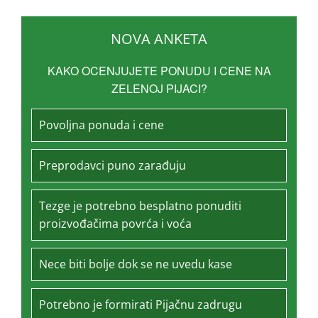
NOVA ANKETA
KAKO OCENJUJETE PONUDU I CENE NA
ZELENOJ PIJACI?
Povoljna ponuda i cene
Preprodavci puno zarađuju
Tezge je potrebno besplatno ponuditi
proizvođačima povrća i voća
Nece biti bolje dok se ne uvedu kase
Potrebno je formirati Pijačnu zadrugu