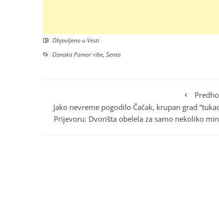
Objavljeno u
Vesti
Oznaka
Pomor ribe
,
Senta
Predho
Jako nevreme pogodilo Čačak, krupan grad “tukao
Prijevoru: Dvorišta obelela za samo nekoliko mi