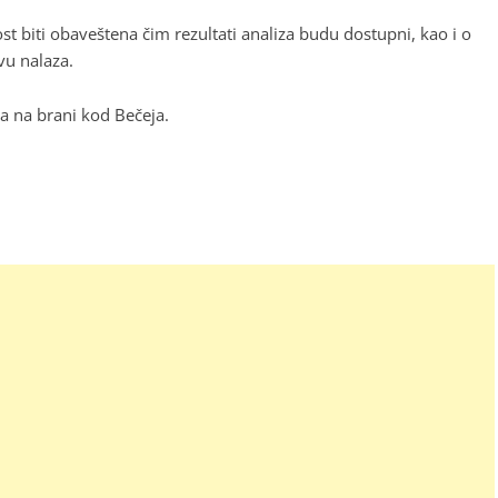
t biti obaveštena čim rezultati analiza budu dostupni, kao i o
vu nalaza.
a na brani kod Bečeja.