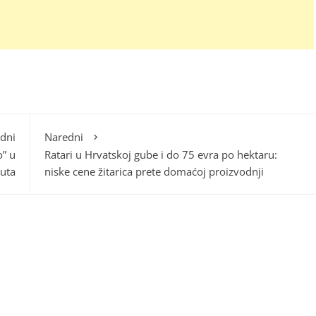
dni
Naredni
” u
Ratari u Hrvatskoj gube i do 75 evra po hektaru:
nuta
niske cene žitarica prete domaćoj proizvodnji