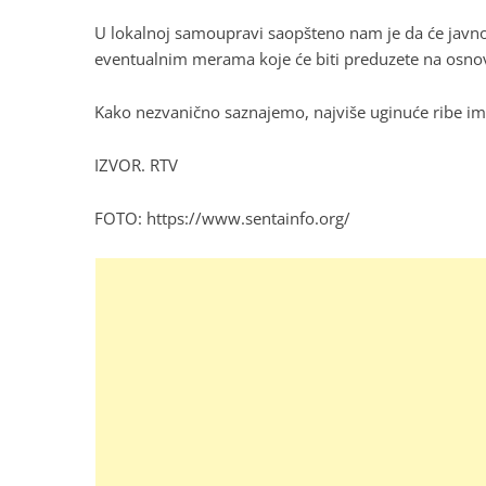
U lokalnoj samoupravi saopšteno nam je da će javnos
eventualnim merama koje će biti preduzete na osno
Kako nezvanično saznajemo, najviše uginuće ribe im
IZVOR.
RTV
FOTO:
https://www.sentainfo.org/