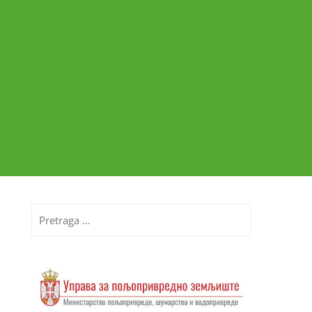
Pretraga
za: