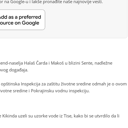
r na Google-u i lakše pronađite naše najnovije vesti.
ikend-naselja Halaš Čarda i Makoš u blizini Sente, nadležne
 ovog događaja.
 opštinska Inspekcija za zaštitu životne sredine odmah je o ovom
životne sredine i Pokrajinsku vodnu inspekciju.
ikinda uzeli su uzorke vode iz Tise, kako bi se utvrdilo da li