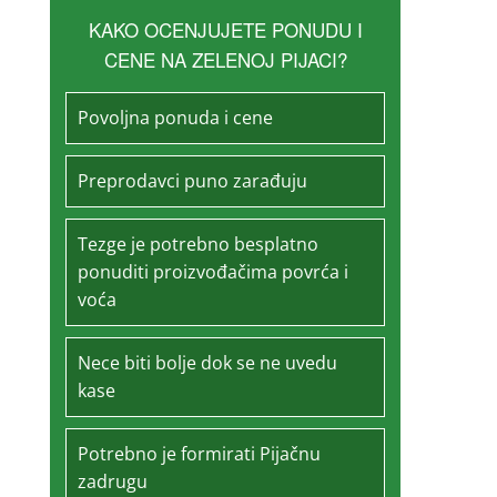
KAKO OCENJUJETE PONUDU I
CENE NA ZELENOJ PIJACI?
Povoljna ponuda i cene
Preprodavci puno zarađuju
Tezge je potrebno besplatno
ponuditi proizvođačima povrća i
voća
Nece biti bolje dok se ne uvedu
kase
Potrebno je formirati Pijačnu
zadrugu