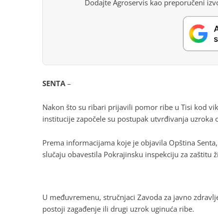
Dodajte Agroservis kao preporučeni izvo
SENTA
–
Nakon što su ribari prijavili pomor ribe u Tisi kod v
institucije započele su postupak utvrđivanja uzroka
Prema informacijama koje je objavila Opština Senta,
slučaju obavestila Pokrajinsku inspekciju za zaštitu 
U međuvremenu, stručnjaci Zavoda za javno zdravlje K
postoji zagađenje ili drugi uzrok uginuća ribe.