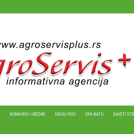
R
KONKURSI I UREDBE
DRUGI PIŠU
OPA BATO
SAVETI ST