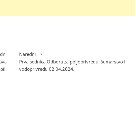
dni
Naredni
tova
Prva sednica Odbora za poljoprivredu, šumarstvo i
ili
vodoprivredu 02.04.2024.