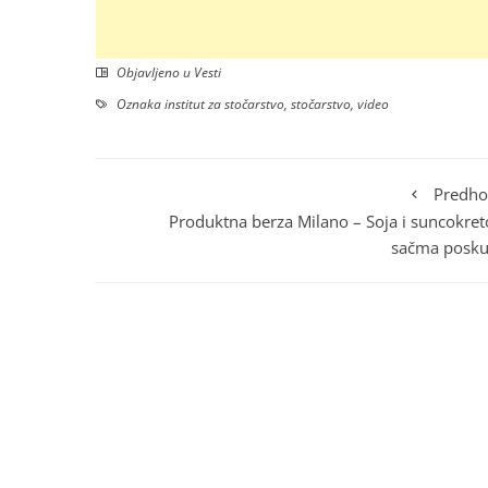
Objavljeno u
Vesti
Oznaka
institut za stočarstvo
,
stočarstvo
,
video
Predho
Produktna berza Milano – Soja i suncokre
sačma poskup