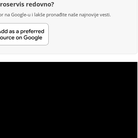
groservis redovno?
r na Google-u i lakše pronađite naše najnovije vesti.