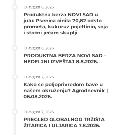
avgust 8, 2026
Produktna berza NOVI SAD u
julu: Pšenica činila 70,82 odsto
prometa, kukuruz pojeftinio, soja
i stočni ječam skuplji
avgust 8, 2026
PRODUKTNA BERZA NOVI SAD –
NEDELJNI IZVEŠTAJ 8.8.2026.
avgust 7, 2026
Kako se poljoprivredom bave u
našem okruženju? Agrodnevnik |
06.08.2026.
avgust 7, 2026
PREGLED GLOBALNOG TRŽIŠTA
ŽITARICA I ULJARICA 7.8.2026.