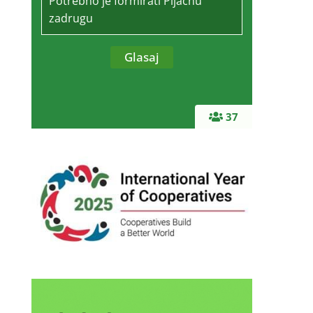
Potrebno je formirati Pijačnu
zadrugu
37