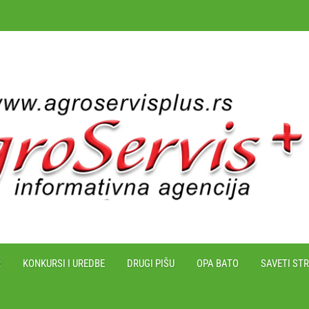
R
KONKURSI I UREDBE
DRUGI PIŠU
OPA BATO
SAVETI ST