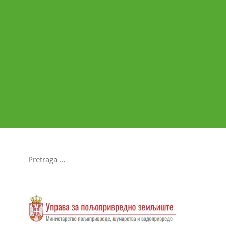
Pretraga
za: