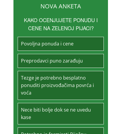
NOVA ANKETA
KAKO OCENJUJETE PONUDU I
CENE NA ZELENOJ PIJACI?
Povoljna ponuda i cene
Preprodavci puno zarađuju
Tezge je potrebno besplatno
ponuditi proizvođačima povrća i
voća
Nece biti bolje dok se ne uvedu
kase