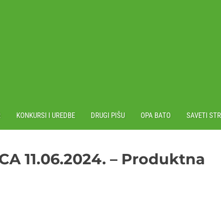
R
KONKURSI I UREDBE
DRUGI PIŠU
OPA BATO
SAVETI ST
A 11.06.2024. – Produktna