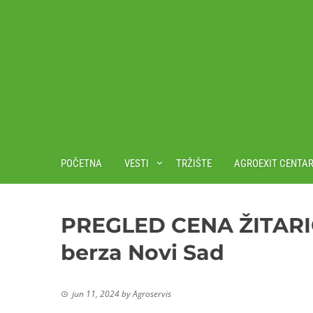
POČETNA
VESTI
TRŽIŠTE
AGROEXIT CENTA
PREGLED CENA ŽITARIC
berza Novi Sad
jun 11, 2024
by
Agroservis