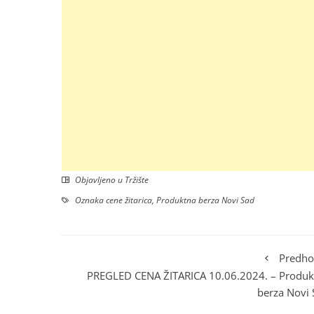
Objavljeno u
Tržište
Oznaka
cene žitarica
,
Produktna berza Novi Sad
Predho
PREGLED CENA ŽITARICA 10.06.2024. – Produk
berza Novi 