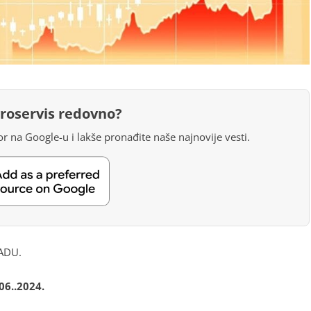
groservis redovno?
r na Google-u i lakše pronađite naše najnovije vesti.
ADU.
6..2024.