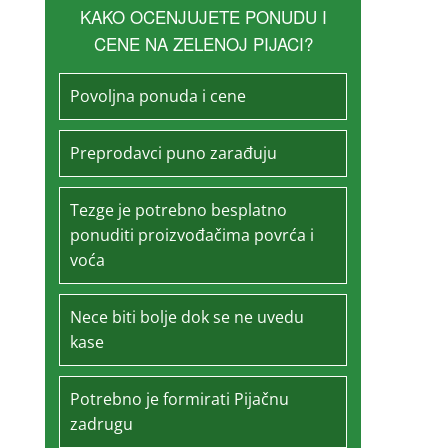
KAKO OCENJUJETE PONUDU I
CENE NA ZELENOJ PIJACI?
Povoljna ponuda i cene
Preprodavci puno zarađuju
Tezge je potrebno besplatno
ponuditi proizvođačima povrća i
voća
Nece biti bolje dok se ne uvedu
kase
Potrebno je formirati Pijačnu
zadrugu