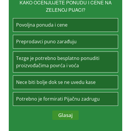
KAKO OCENJUJETE PONUDU I CENE NA
ZELENOJ PIJACI?
Povoljna ponuda i cene
Preprodavci puno zarađuju
Tezge je potrebno besplatno ponuditi
proizvođačima povrća i voća
Nece biti bolje dok se ne uvedu kase
Potrebno je formirati Pijačnu zadrugu