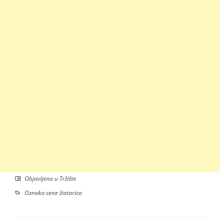
Objavljeno u
Tržište
Oznaka
cene žiatarica