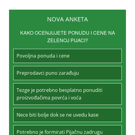
NOVA ANKETA
KAKO OCENJUJETE PONUDU I CENE NA
ZELENOJ PIJACI?
Povoljna ponuda i cene
Preprodavci puno zarađuju
Tezge je potrebno besplatno ponuditi
proizvođačima povrća i voća
Nece biti bolje dok se ne uvedu kase
Potrebno je formirati Pijačnu zadrugu