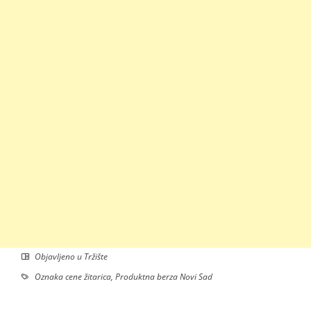
Objavljeno u
Tržište
Oznaka
cene žitarica
,
Produktna berza Novi Sad