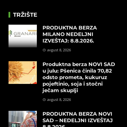
TRŽIŠTE
PRODUKTNA BERZA
MILANO NEDELJNI
IZVEŠTAJ: 8.8.2026.
avgust 8, 2026
Produktna berza NOVI SAD
u julu: Pšenica činila 70,82
odsto prometa, kukuruz
pojeftinio, soja i stočni
ječam skuplji
avgust 8, 2026
PRODUKTNA BERZA NOVI
SAD – NEDELJNI IZVEŠTAJ
8.8.2026.