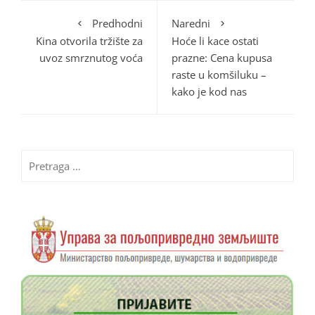
Predhodni
Naredni
Kina otvorila tržište za
Hoće li kace ostati
uvoz smrznutog voća
prazne: Cena kupusa
raste u komšiluku –
kako je kod nas
Pretraga
za: