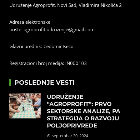
Udruženje Agroprofit, Novi Sad, Vladimira Nikolića 2
Adresa elektronske
pošte:
agroprofit.udruzenje@gmail.com
Glavni urednik: Čedomir Keco
Registracioni broj medija: IN000103
POSLEDNJE VESTI
UDRUŽENJE
“AGROPROFIT”: PRVO
SEKTORSKE ANALIZE, PA
STRATEGIJA O RAZVOJU
POLJOPRIVREDE
septembar 30, 2024