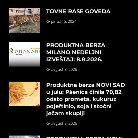
TOVNE RASE GOVEDA
januar 5, 2024
PRODUKTNA BERZA
MILANO NEDELJNI
IZVEŠTAJ: 8.8.2026.
avgust 8, 2026
Produktna berza NOVI SAD
u julu: Pšenica činila 70,82
odsto prometa, kukuruz
pojeftinio, soja i stočni
ječam skuplji
avgust 8, 2026