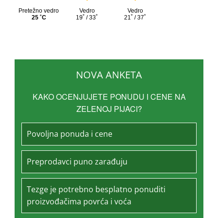
NOVA ANKETA
KAKO OCENJUJETE PONUDU I CENE NA
ZELENOJ PIJACI?
Povoljna ponuda i cene
Preprodavci puno zarađuju
Tezge je potrebno besplatno ponuditi
proizvođačima povrća i voća