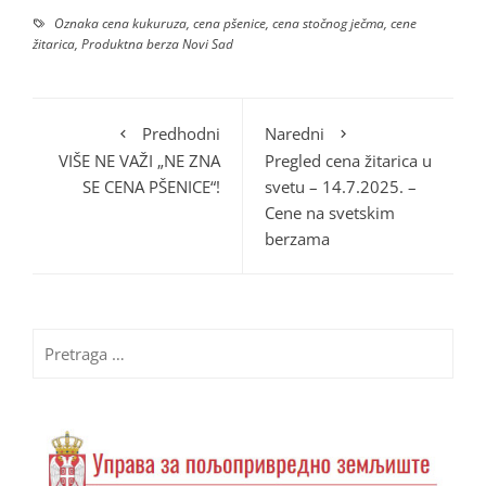
Oznaka
cena kukuruza
,
cena pšenice
,
cena stočnog ječma
,
cene
žitarica
,
Produktna berza Novi Sad
Predhodni
Naredni
VIŠE NE VAŽI „NE ZNA
Pregled cena žitarica u
SE CENA PŠENICE“!
svetu – 14.7.2025. –
Cene na svetskim
berzama
Pretraga
za: