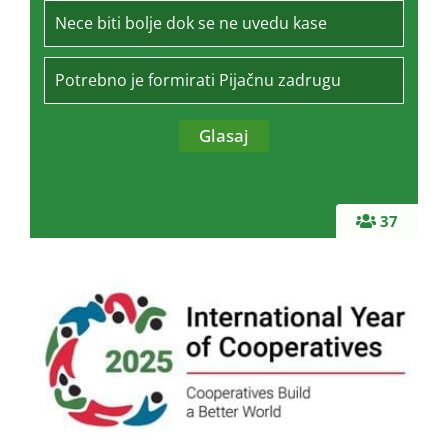
Nece biti bolje dok se ne uvedu kase
Potrebno je formirati Pijačnu zadrugu
37