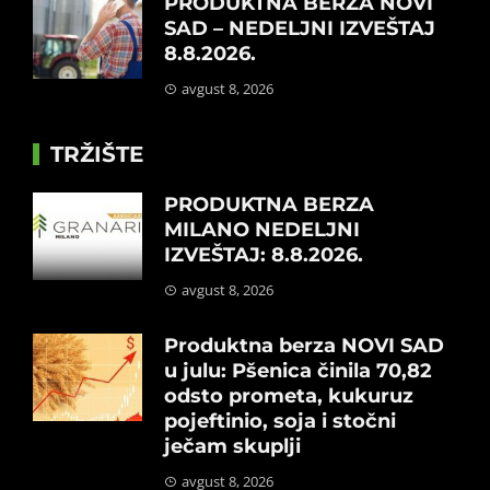
PRODUKTNA BERZA NOVI
SAD – NEDELJNI IZVEŠTAJ
8.8.2026.
avgust 8, 2026
TRŽIŠTE
PRODUKTNA BERZA
MILANO NEDELJNI
IZVEŠTAJ: 8.8.2026.
avgust 8, 2026
Produktna berza NOVI SAD
u julu: Pšenica činila 70,82
odsto prometa, kukuruz
pojeftinio, soja i stočni
ječam skuplji
avgust 8, 2026