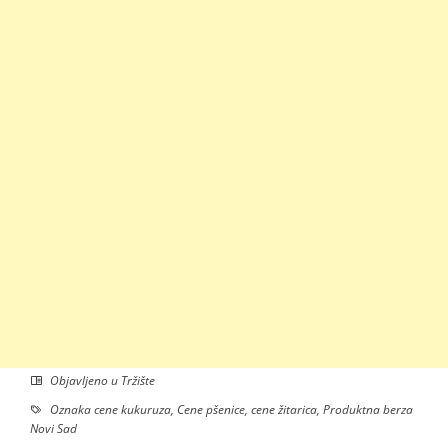
Objavljeno u
Tržište
Oznaka
cene kukuruza
,
Cene pšenice
,
cene žitarica
,
Produktna berza
Novi Sad