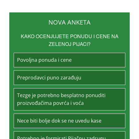
NOVA ANKETA
KAKO OCENJUJETE PONUDU I CENE NA
ZELENOJ PIJACI?
Povoljna ponuda i cene
Preprodavci puno zarađuju
Tezge je potrebno besplatno ponuditi
proizvođačima povrća i voća
Nece biti bolje dok se ne uvedu kase
Potrebno je formirati Pijačnu zadrugu