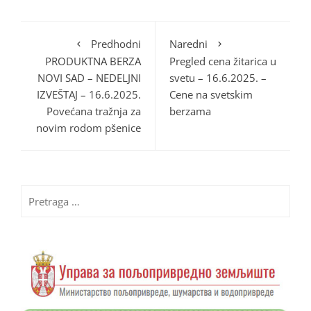
Predhodni
Naredni
PRODUKTNA BERZA
Pregled cena žitarica u
NOVI SAD – NEDELJNI
svetu – 16.6.2025. –
IZVEŠTAJ – 16.6.2025.
Cene na svetskim
Povećana tražnja za
berzama
novim rodom pšenice
Pretraga
za: