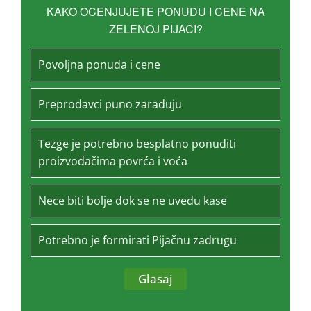
KAKO OCENJUJETE PONUDU I CENE NA
ZELENOJ PIJACI?
Povoljna ponuda i cene
Preprodavci puno zarađuju
Tezge je potrebno besplatno ponuditi
proizvođačima povrća i voća
Nece biti bolje dok se ne uvedu kase
Potrebno je formirati Pijačnu zadrugu