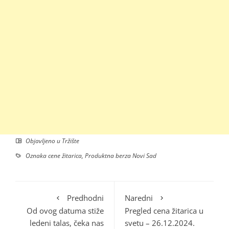
Objavljeno u
Tržište
Oznaka
cene žitarica
,
Produktna berza Novi Sad
Predhodni
Naredni
Od ovog datuma stiže
Pregled cena žitarica u
ledeni talas, čeka nas
svetu – 26.12.2024.