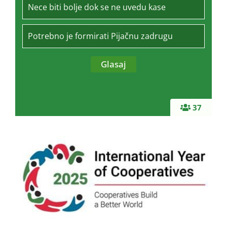
Nece biti bolje dok se ne uvedu kase
Potrebno je formirati Pijačnu zadrugu
37