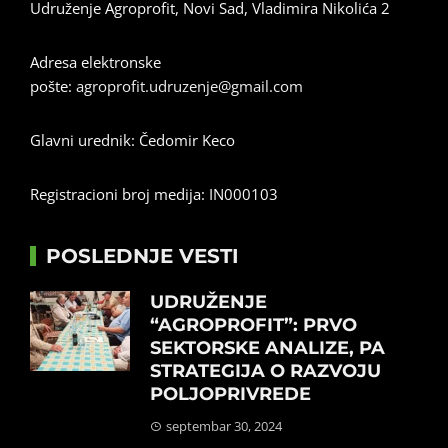
Udruženje Agroprofit, Novi Sad, Vladimira Nikolića 2
Adresa elektronske
pošte:
agroprofit.udruzenje@gmail.com
Glavni urednik: Čedomir Keco
Registracioni broj medija: IN000103
POSLEDNJE VESTI
UDRUŽENJE
“AGROPROFIT”: PRVO
SEKTORSKE ANALIZE, PA
STRATEGIJA O RAZVOJU
POLJOPRIVREDE
septembar 30, 2024