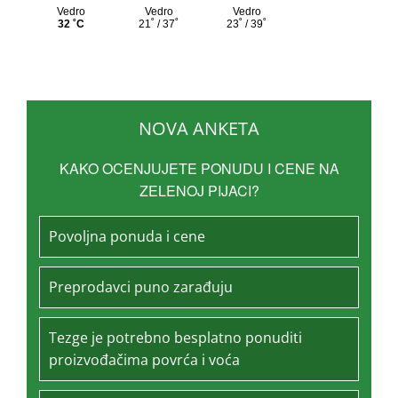
NOVA ANKETA
KAKO OCENJUJETE PONUDU I CENE NA
ZELENOJ PIJACI?
Povoljna ponuda i cene
Preprodavci puno zarađuju
Tezge je potrebno besplatno ponuditi
proizvođačima povrća i voća