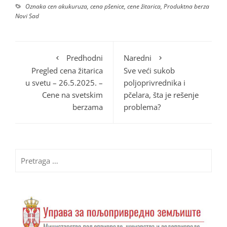
Oznaka
cen akukuruza
,
cena pšenice
,
cene žitarica
,
Produktna berza
Novi Sad
Predhodni
Naredni
Pregled cena žitarica
Sve veći sukob
u svetu – 26.5.2025. –
poljoprivrednika i
Cene na svetskim
pčelara, šta je rešenje
berzama
problema?
Pretraga
za: