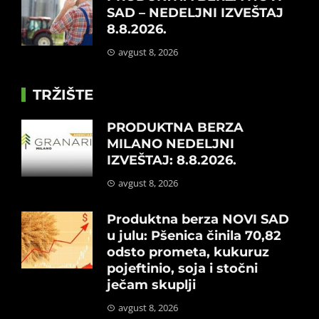
SAD – NEDELJNI IZVEŠTAJ
8.8.2026.
avgust 8, 2026
TRŽIŠTE
PRODUKTNA BERZA
MILANO NEDELJNI
IZVEŠTAJ: 8.8.2026.
avgust 8, 2026
Produktna berza NOVI SAD
u julu: Pšenica činila 70,82
odsto prometa, kukuruz
pojeftinio, soja i stočni
ječam skuplji
avgust 8, 2026