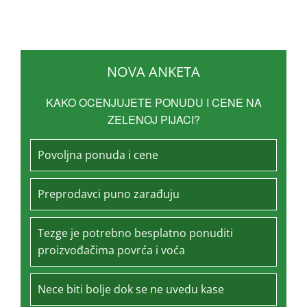
NOVA ANKETA
KAKO OCENJUJETE PONUDU I CENE NA
ZELENOJ PIJACI?
Povoljna ponuda i cene
Preprodavci puno zarađuju
Tezge je potrebno besplatno ponuditi
proizvođačima povrća i voća
Nece biti bolje dok se ne uvedu kase