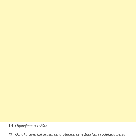
Objavljeno u
Tržište
Oznaka
cena kukuruza
,
cena pšenice
,
cene žitarica
,
Produktna berza