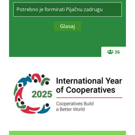
Potrebno je formirati Pijačnu zadrugu
36