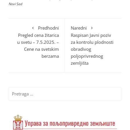
Novi Sad
Predhodni
Naredni
Pregled cena žitarica
Raspisan Javni poziv
u svetu – 7.5.2025. –
za kontrolu plodnosti
Cene na svetskim
obradivog
berzama
poljoprivrednog
zemljišta
Pretraga
za: