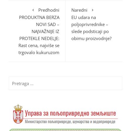
Predhodni
Naredni
PRODUKTNA BERZA
EU udara na
NOVI SAD –
poljoprivrednike –
NAJVAŽNIJE IZ
slede podsticaji po
PROTEKLE NEDELJE:
obimu proizvodnje?
Rast cena, najviše se
trgovalo kukuruzom
Pretraga
za: