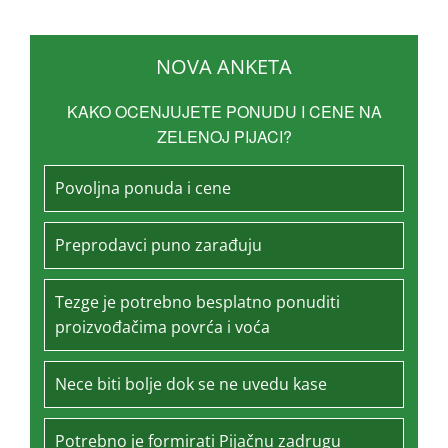
NOVA ANKETA
KAKO OCENJUJETE PONUDU I CENE NA
ZELENOJ PIJACI?
Povoljna ponuda i cene
Preprodavci puno zarađuju
Tezge je potrebno besplatno ponuditi
proizvođačima povrća i voća
Nece biti bolje dok se ne uvedu kase
Potrebno je formirati Pijačnu zadrugu