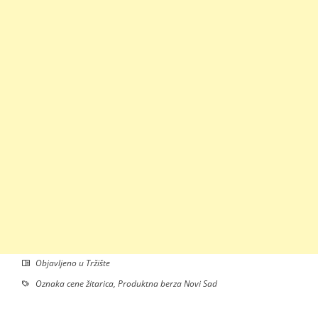
Objavljeno u
Tržište
Oznaka
cene žitarica
,
Produktna berza Novi Sad