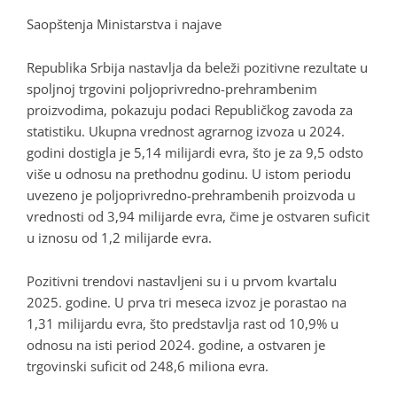
Saopštenja Ministarstva i najave
Republika Srbija nastavlja da beleži pozitivne rezultate u
spoljnoj trgovini poljoprivredno-prehrambenim
proizvodima, pokazuju podaci Republičkog zavoda za
statistiku. Ukupna vrednost agrarnog izvoza u 2024.
godini dostigla je 5,14 milijardi evra, što je za 9,5 odsto
više u odnosu na prethodnu godinu. U istom periodu
uvezeno je poljoprivredno-prehrambenih proizvoda u
vrednosti od 3,94 milijarde evra, čime je ostvaren suficit
u iznosu od 1,2 milijarde evra.
Pozitivni trendovi nastavljeni su i u prvom kvartalu
2025. godine. U prva tri meseca izvoz je porastao na
1,31 milijardu evra, što predstavlja rast od 10,9% u
odnosu na isti period 2024. godine, a ostvaren je
trgovinski suficit od 248,6 miliona evra.