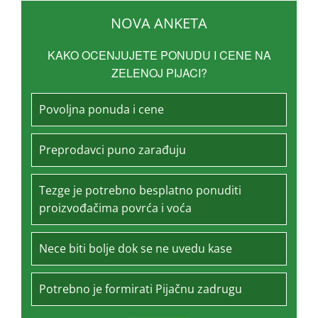
NOVA ANKETA
KAKO OCENJUJETE PONUDU I CENE NA
ZELENOJ PIJACI?
Povoljna ponuda i cene
Preprodavci puno zarađuju
Tezge je potrebno besplatno ponuditi
proizvođačima povrća i voća
Nece biti bolje dok se ne uvedu kase
Potrebno je formirati Pijačnu zadrugu