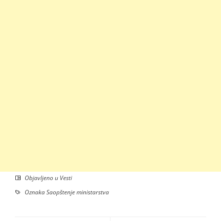
Objavljeno u
Vesti
Oznaka
Saopštenje ministarstva