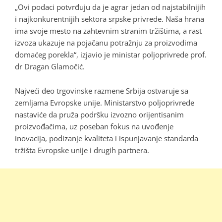
„Ovi podaci potvrđuju da je agrar jedan od najstabilnijih
i najkonkurentnijih sektora srpske privrede. Naša hrana
ima svoje mesto na zahtevnim stranim tržištima, a rast
izvoza ukazuje na pojačanu potražnju za proizvodima
domaćeg porekla“, izjavio je ministar poljoprivrede prof.
dr Dragan Glamočić.
Najveći deo trgovinske razmene Srbija ostvaruje sa
zemljama Evropske unije. Ministarstvo poljoprivrede
nastaviće da pruža podršku izvozno orijentisanim
proizvođačima, uz poseban fokus na uvođenje
inovacija, podizanje kvaliteta i ispunjavanje standarda
tržišta Evropske unije i drugih partnera.