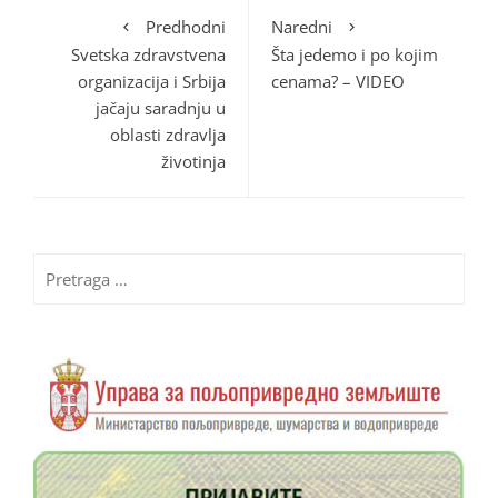
Predhodni
Naredni
Svetska zdravstvena
Šta jedemo i po kojim
organizacija i Srbija
cenama? – VIDEO
jačaju saradnju u
oblasti zdravlja
životinja
Pretraga
za: