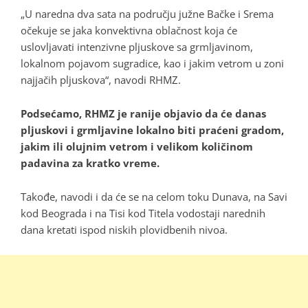
„U naredna dva sata na području južne Bačke i Srema
očekuje se jaka konvektivna oblačnost koja će
uslovljavati intenzivne pljuskove sa grmljavinom,
lokalnom pojavom sugradice, kao i jakim vetrom u zoni
najjačih pljuskova“, navodi RHMZ.
Podsećamo, RHMZ je ranije objavio da će danas
pljuskovi i grmljavine lokalno biti praćeni gradom,
jakim ili olujnim vetrom i velikom količinom
padavina za kratko vreme.
Takođe, navodi i da će se na celom toku Dunava, na Savi
kod Beograda i na Tisi kod Titela vodostaji narednih
dana kretati ispod niskih plovidbenih nivoa.