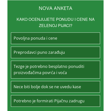
NOVA ANKETA
KAKO OCENJUJETE PONUDU I CENE NA
ZELENOJ PIJACI?
Povoljna ponuda i cene
Preprodavci puno zarađuju
Tezge je potrebno besplatno ponuditi
proizvođačima povrća i voća
Nece biti bolje dok se ne uvedu kase
Potrebno je formirati Pijačnu zadrugu