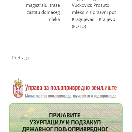
magistralu, traže
Vučkovici: Prosuto
zaštitu domaćeg
mleko niz državni put
mleka
Kragujevac – Kraljevo
(FOTO)
Pretraga
za: