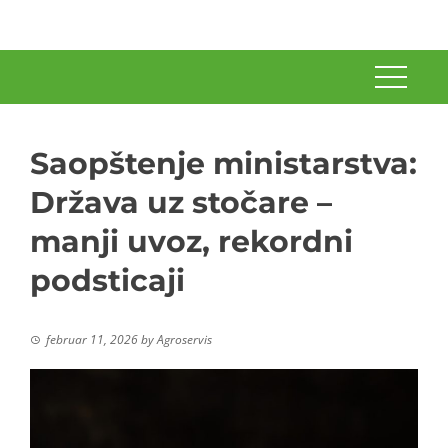
Saopštenje ministarstva:
Država uz stočare –
manji uvoz, rekordni
podsticaji
februar 11, 2026
by
Agroservis