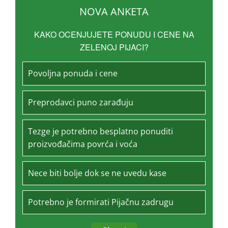
NOVA ANKETA
KAKO OCENJUJETE PONUDU I CENE NA
ZELENOJ PIJACI?
Povoljna ponuda i cene
Preprodavci puno zarađuju
Tezge je potrebno besplatno ponuditi
proizvođačima povrća i voća
Nece biti bolje dok se ne uvedu kase
Potrebno je formirati Pijačnu zadrugu