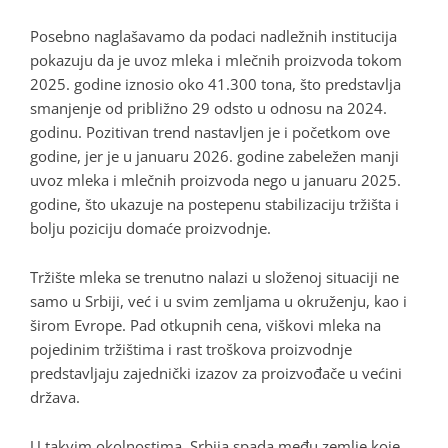
Posebno naglašavamo da podaci nadležnih institucija
pokazuju da je uvoz mleka i mlečnih proizvoda tokom
2025. godine iznosio oko 41.300 tona, što predstavlja
smanjenje od približno 29 odsto u odnosu na 2024.
godinu. Pozitivan trend nastavljen je i početkom ove
godine, jer je u januaru 2026. godine zabeležen manji
uvoz mleka i mlečnih proizvoda nego u januaru 2025.
godine, što ukazuje na postepenu stabilizaciju tržišta i
bolju poziciju domaće proizvodnje.
Tržište mleka se trenutno nalazi u složenoj situaciji ne
samo u Srbiji, već i u svim zemljama u okruženju, kao i
širom Evrope. Pad otkupnih cena, viškovi mleka na
pojedinim tržištima i rast troškova proizvodnje
predstavljaju zajednički izazov za proizvođače u većini
država.
U takvim okolnostima, Srbija spada među zemlje koje