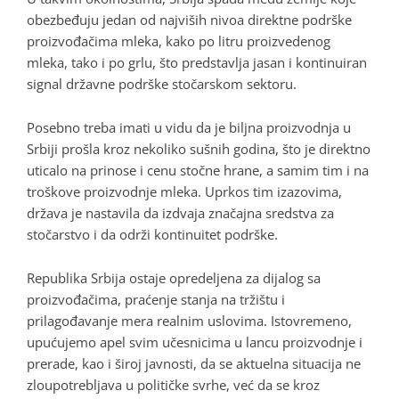
obezbeđuju jedan od najviših nivoa direktne podrške
proizvođačima mleka, kako po litru proizvedenog
mleka, tako i po grlu, što predstavlja jasan i kontinuiran
signal državne podrške stočarskom sektoru.
Posebno treba imati u vidu da je biljna proizvodnja u
Srbiji prošla kroz nekoliko sušnih godina, što je direktno
uticalo na prinose i cenu stočne hrane, a samim tim i na
troškove proizvodnje mleka. Uprkos tim izazovima,
država je nastavila da izdvaja značajna sredstva za
stočarstvo i da održi kontinuitet podrške.
Republika Srbija ostaje opredeljena za dijalog sa
proizvođačima, praćenje stanja na tržištu i
prilagođavanje mera realnim uslovima. Istovremeno,
upućujemo apel svim učesnicima u lancu proizvodnje i
prerade, kao i široj javnosti, da se aktuelna situacija ne
zloupotrebljava u političke svrhe, već da se kroz