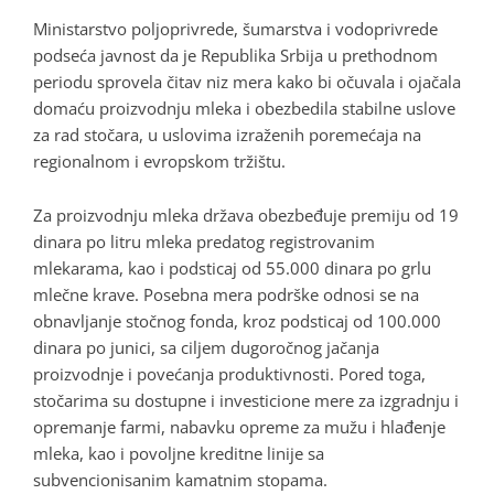
Ministarstvo poljoprivrede, šumarstva i vodoprivrede
podseća javnost da je Republika Srbija u prethodnom
periodu sprovela čitav niz mera kako bi očuvala i ojačala
domaću proizvodnju mleka i obezbedila stabilne uslove
za rad stočara, u uslovima izraženih poremećaja na
regionalnom i evropskom tržištu.
Za proizvodnju mleka država obezbeđuje premiju od 19
dinara po litru mleka predatog registrovanim
mlekarama, kao i podsticaj od 55.000 dinara po grlu
mlečne krave. Posebna mera podrške odnosi se na
obnavljanje stočnog fonda, kroz podsticaj od 100.000
dinara po junici, sa ciljem dugoročnog jačanja
proizvodnje i povećanja produktivnosti. Pored toga,
stočarima su dostupne i investicione mere za izgradnju i
opremanje farmi, nabavku opreme za mužu i hlađenje
mleka, kao i povoljne kreditne linije sa
subvencionisanim kamatnim stopama.