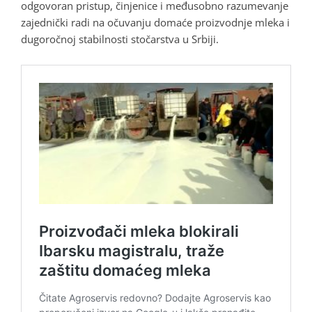
odgovoran pristup, činjenice i međusobno razumevanje
zajednički radi na očuvanju domaće proizvodnje mleka i
dugoročnoj stabilnosti stočarstva u Srbiji.