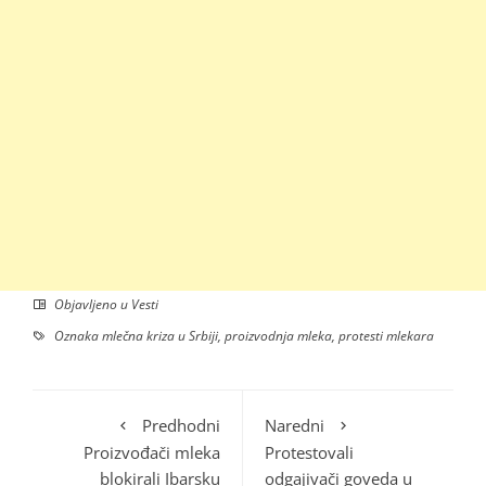
Objavljeno u
Vesti
Oznaka
mlečna kriza u Srbiji
,
proizvodnja mleka
,
protesti mlekara
Predhodni
Naredni
Proizvođači mleka
Protestovali
blokirali Ibarsku
odgajivači goveda u