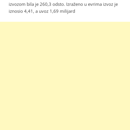
izvozom bila je 260,3 odsto. Izraženo u evrima izvoz je
iznosio 4,41, a uvoz 1,69 milijard