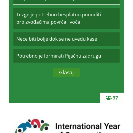
Tezge je potrebno besplatno ponuditi
proizvođačima povrća i voća
Nece biti bolje dok se ne uvedu kase
Potrebno je formirati Pijačnu zadrugu
37