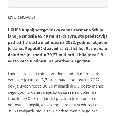
IZVOR:
NOVOSTI
UKUPNA spoljnotrgovinska robna razmena Srbije
lane je iznosila 65,49 milijardi evra, što predstavlja
pad od 1,7 odsto u odnosu na 2022. godinu, objavio
je danas Republički zavod za statistiku. Razmena u
dolarima je iznosila 70,77 milijardi i bila je za 0,8
odsto veća u odnosu na prethodnu godinu.
Lane je izvezeno robe u vrednosti od 28,63 milijarde
evra, što je rast od 3,7 procenata u odnosu na 2022,
dok je uvoz vredeo 36,86 milijardi ili 5,5 odsto manje
nego godinu dana ranije. Izvoz izražen u dolarima
iznosio je 30,93 milijardi, i povećan je 6,5 odsto u
odnosu na lanjski, a uvezeno je robe u vrednosti od
39,83 milijardi, što je za 3,2 odsto manje nego pre