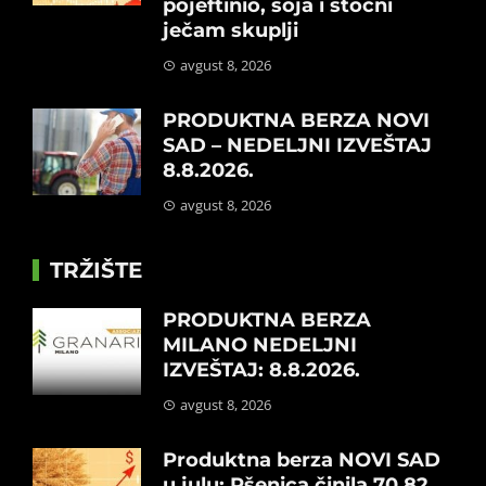
pojeftinio, soja i stočni
ječam skuplji
avgust 8, 2026
PRODUKTNA BERZA NOVI
SAD – NEDELJNI IZVEŠTAJ
8.8.2026.
avgust 8, 2026
TRŽIŠTE
PRODUKTNA BERZA
MILANO NEDELJNI
IZVEŠTAJ: 8.8.2026.
avgust 8, 2026
Produktna berza NOVI SAD
u julu: Pšenica činila 70,82