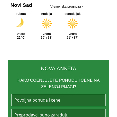
NOVA ANKETA
KAKO OCENJUJETE PONUDU I CENE NA
ZELENOJ PIJACI?
Povoljna ponuda i cene
Preprodavci puno zarađuju