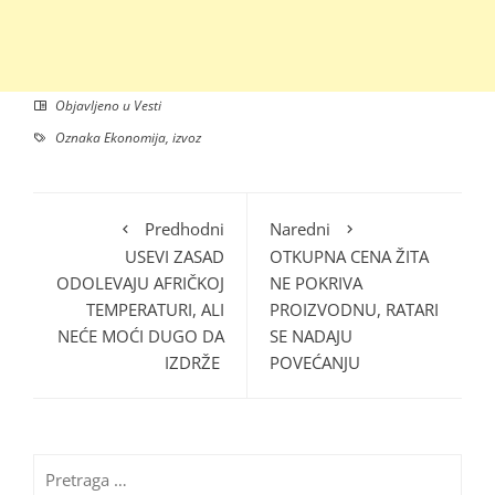
Objavljeno u
Vesti
Oznaka
Ekonomija
,
izvoz
Predhodni
Naredni
USEVI ZASAD
OTKUPNA CENA ŽITA
ODOLEVAJU AFRIČKOJ
NE POKRIVA
TEMPERATURI, ALI
PROIZVODNU, RATARI
NEĆE MOĆI DUGO DA
SE NADAJU
IZDRŽE
POVEĆANJU
Pretraga
za: