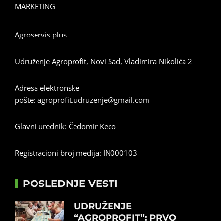
MARKETING
Agroservis plus
Udruženje Agroprofit, Novi Sad, Vladimira Nikolića 2
Adresa elektronske
pošte:
agroprofit.udruzenje@gmail.com
Glavni urednik: Čedomir Keco
Registracioni broj medija: IN000103
POSLEDNJE VESTI
UDRUŽENJE
“AGROPROFIT”: PRVO