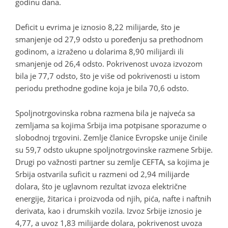
godinu dana.
Deficit u evrima je iznosio 8,22 milijarde, što je
smanjenje od 27,9 odsto u poređenju sa prethodnom
godinom, a izraženo u dolarima 8,90 milijardi ili
smanjenje od 26,4 odsto. Pokrivenost uvoza izvozom
bila je 77,7 odsto, što je više od pokrivenosti u istom
periodu prethodne godine koja je bila 70,6 odsto.
Spoljnotrgovinska robna razmena bila je najveća sa
zemljama sa kojima Srbija ima potpisane sporazume o
slobodnoj trgovini. Zemlje članice Evropske unije činile
su 59,7 odsto ukupne spoljnotrgovinske razmene Srbije.
Drugi po važnosti partner su zemlje CEFTA, sa kojima je
Srbija ostvarila suficit u razmeni od 2,94 milijarde
dolara, što je uglavnom rezultat izvoza električne
energije, žitarica i proizvoda od njih, pića, nafte i naftnih
derivata, kao i drumskih vozila. Izvoz Srbije iznosio je
4,77, a uvoz 1,83 milijarde dolara, pokrivenost uvoza