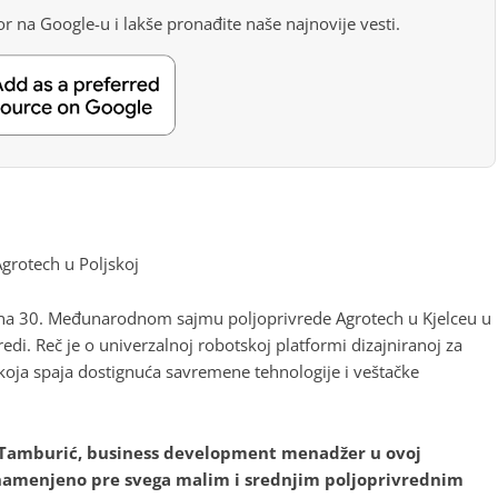
r na Google-u i lakše pronađite naše najnovije vesti.
grotech u Poljskoj
na 30. Međunarodnom sajmu poljoprivrede Agrotech u Kjelceu u
redi. Reč je o univerzalnoj robotskoj platformi dizajniranoj za
 koja spaja dostignuća savremene tehnologije i veštačke
o Tamburić, business development menadžer u ovoj
namenjeno pre svega malim i srednjim poljoprivrednim