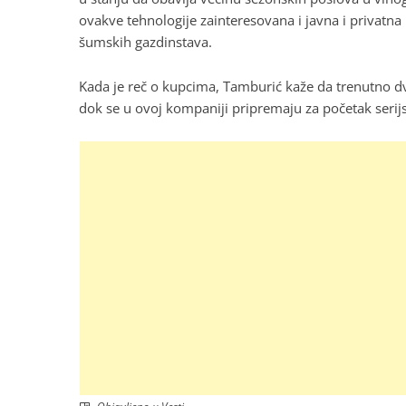
ovakve tehnologije zainteresovana i javna i privatna
šumskih gazdinstava.
Kada je reč o kupcima, Tamburić kaže da trenutno dve
dok se u ovoj kompaniji pripremaju za početak serij