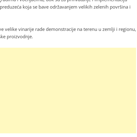
 preduzeća koja se bave održavanjem velikih zelenih površina i
 velike vinarije rade demonstracije na terenu u zemlji i regionu,
ske proizvodnje.