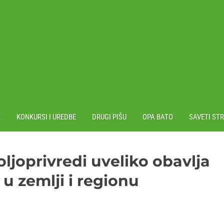
R
KONKURSI I UREDBE
DRUGI PIŠU
OPA BATO
SAVETI ST
oljoprivredi uveliko obavlja
u zemlji i regionu