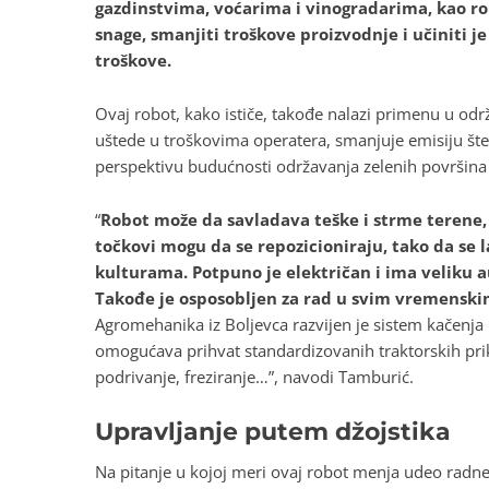
gazdinstvima, voćarima i vinogradarima, kao ro
snage, smanjiti troškove proizvodnje i učiniti j
troškove.
Ovaj robot, kako ističe, takođe nalazi primenu u odr
uštede u troškovima operatera, smanjuje emisiju št
perspektivu budućnosti održavanja zelenih površin
“
Robot može da savladava teške i strme terene, s
točkovi mogu da se repozicioniraju, tako da se 
kulturama. Potpuno je električan i ima veliku a
Takođe je osposobljen za rad u svim vremensk
Agromehanika iz Boljevca razvijen je sistem kačenja u 
omogućava prihvat standardizovanih traktorskih prikl
podrivanje, freziranje…”, navodi Tamburić.
Upravljanje putem džojstika
Na pitanje u kojoj meri ovaj robot menja udeo radne