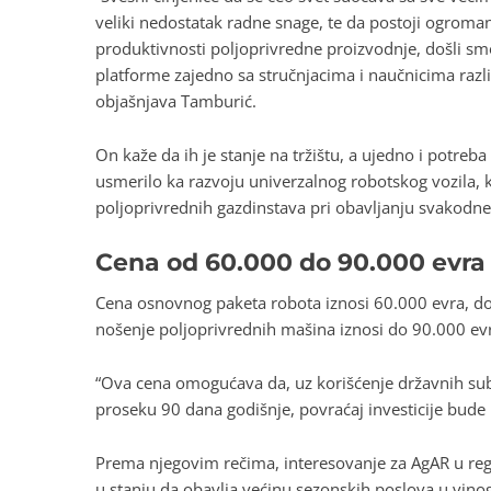
veliki nedostatak radne snage, te da postoji ogroma
produktivnosti poljoprivredne proizvodnje, došli s
platforme zajedno sa stručnjacima i naučnicima različ
objašnjava Tamburić.
On kaže da ih je stanje na tržištu, a ujedno i potre
usmerilo ka razvoju univerzalnog robotskog vozila, 
poljoprivrednih gazdinstava pri obavljanju svakodne
Cena od 60.000 do 90.000 evra
Cena osnovnog paketa robota iznosi 60.000 evra, dok 
nošenje poljoprivrednih mašina iznosi do 90.000 ev
“Ova cena omogućava da, uz korišćenje državnih sub
proseku 90 dana godišnje, povraćaj investicije bude 
Prema njegovim rečima, interesovanje za AgAR u regio
u stanju da obavlja većinu sezonskih poslova u vino