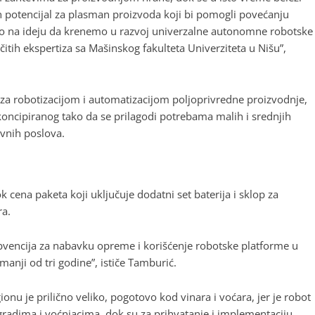
n potencijal za plasman proizvoda koji bi pomogli povećanju
mo na ideju da krenemo u razvoj univerzalne autonomne robotske
itih ekspertiza sa Mašinskog fakulteta Univerziteta u Nišu”,
ba za robotizacijom i automatizacijom poljoprivredne proizvodnje,
koncipiranog tako da se prilagodi potrebama malih i srednjih
vnih poslova.
cena paketa koji uključuje dodatni set baterija i sklop za
ra.
vencija za nabavku opreme i korišćenje robotske platforme u
manji od tri godine”, ističe Tamburić.
nu je prilično veliko, pogotovo kod vinara i voćara, jer je robot
gradima i voćnjacima, dok su za prihvatanje i implementaciju