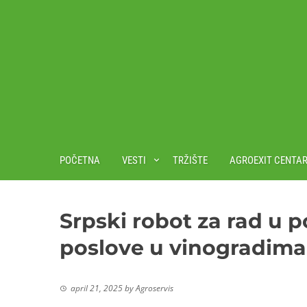
POČETNA
VESTI
TRŽIŠTE
AGROEXIT CENTA
Srpski robot za rad u p
poslove u vinogradima 
april 21, 2025
by
Agroservis