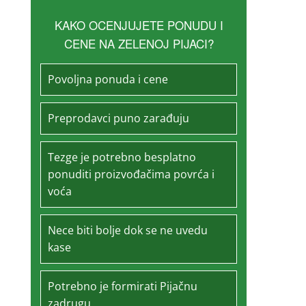
KAKO OCENJUJETE PONUDU I
CENE NA ZELENOJ PIJACI?
Povoljna ponuda i cene
Preprodavci puno zarađuju
Tezge je potrebno besplatno
ponuditi proizvođačima povrća i
voća
Nece biti bolje dok se ne uvedu
kase
Potrebno je formirati Pijačnu
zadrugu