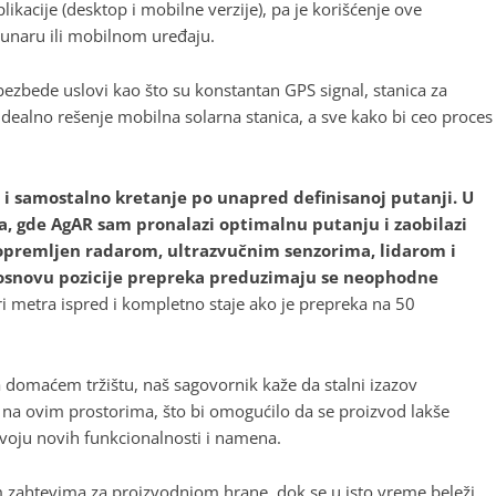
ikacije (desktop i mobilne verzije), pa je korišćenje ove
ačunaru ili mobilnom uređaju.
ezbede uslovi kao što su konstantan GPS signal, stanica za
 idealno rešenje mobilna solarna stanica, a sve kako bi ceo proces
i samostalno kretanje po unapred definisanoj putanji. U
, gde AgAR sam pronalazi optimalnu putanju i zaobilazi
 opremljen radarom, ultrazvučnim senzorima, lidarom i
 osnovu pozicije prepreka preduzimaju se neophodne
i metra ispred i kompletno staje ako je prepreka na 50
a domaćem tržištu, naš sagovornik kaže da stalni izazov
a na ovim prostorima, što bi omogućilo da se proizvod lakše
azvoju novih funkcionalnosti i namena.
im zahtevima za proizvodnjom hrane, dok se u isto vreme beleži