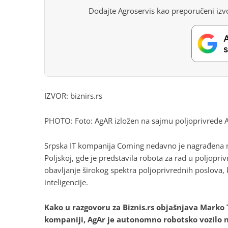
Dodajte Agroservis kao preporučeni izvo
IZVOR: biznirs.rs
PHOTO: Foto: AgAR izložen na sajmu poljoprivrede A
Srpska IT kompanija Coming nedavno je nagrađena 
Poljskoj, gde je predstavila robota za rad u poljopriv
obavljanje širokog spektra poljoprivrednih poslova,
inteligencije.
Kako u razgovoru za Biznis.rs objašnjava Mark
kompaniji, AgAr je autonomno robotsko vozilo 