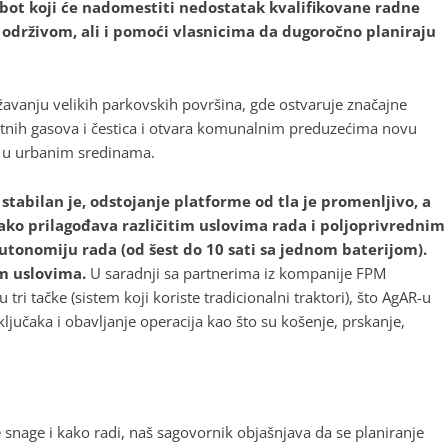
bot koji će nadomestiti nedostatak kvalifikovane radne
e održivom, ali i pomoći vlasnicima da dugoročno planiraju
žavanju velikih parkovskih površina, gde ostvaruje značajne
etnih gasova i čestica i otvara komunalnim preduzećima novu
a u urbanim sredinama.
tabilan je, odstojanje platforme od tla je promenljivo, a
lako prilagođava različitim uslovima rada i poljoprivrednim
utonomiju rada (od šest do 10 sati sa jednom baterijom).
im uslovima.
U saradnji sa partnerima iz kompanije FPM
tri tačke (sistem koji koriste tradicionalni traktori), što AgAR-u
jučaka i obavljanje operacija kao što su košenje, prskanje,
 snage i kako radi, naš sagovornik objašnjava da se planiranje