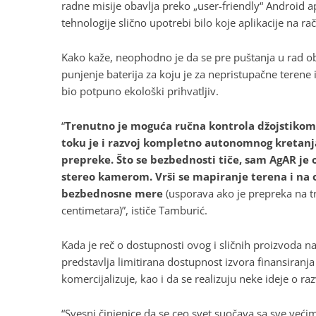
radne misije obavlja preko „user-friendly“ Android apl
tehnologije slično upotrebi bilo koje aplikacije na r
Kako kaže, neophodno je da se pre puštanja u rad ob
punjenje baterija za koju je za nepristupačne terene
bio potpuno ekološki prihvatljiv.
“
Trenutno je moguća ručna kontrola džojstikom 
toku je i razvoj kompletno autonomnog kretanja
prepreke. Što se bezbednosti tiče, sam AgAR je
stereo kamerom. Vrši se mapiranje terena i na
bezbednosne mere
(usporava ako je prepreka na tr
centimetara)”, ističe Tamburić.
Kada je reč o dostupnosti ovog i sličnih proizvoda n
predstavlja limitirana dostupnost izvora finansiranj
komercijalizuje, kao i da se realizuju neke ideje o r
“Svesni činjenice da se ceo svet suočava sa sve već