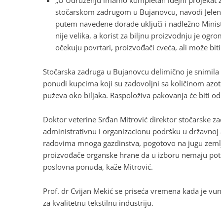
„U Udruženju imamo kompletan idejni projekat z
stočarskom zadrugom u Bujanovcu, navodi Jelena
putem navedene dorade uključi i nadležno Minista
nije velika, a korist za biljnu proizvodnju je o
očekuju povrtari, proizvođači cveća, ali može biti
Stočarska zadruga u Bujanovcu delimično je snimila t
ponudi kupcima koji su zadovoljni sa količinom azot
puževa oko biljaka. Raspoloživa pakovanja će biti 
Doktor veterine Srđan Mitrović direktor stočarske zad
administrativnu i organizacionu podršku u državnoj a
radovima mnoga gazdinstva, pogotovo na jugu zemlj
proizvođače organske hrane da u izboru nemaju potr
poslovna ponuda, kaže Mitrović.
Prof. dr Cvijan Mekić se priseća vremena kada je vuna
za kvalitetnu tekstilnu industriju.