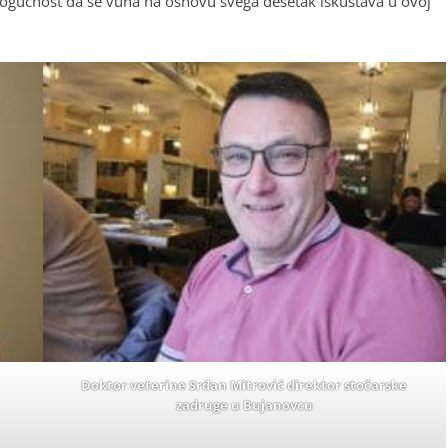
mogućnost da se vuna na osnovu svega desetak iskustava u ovoj
Doktor veterine Srđan Mitrović direktor stočarske
zadruge u Bujanovcu