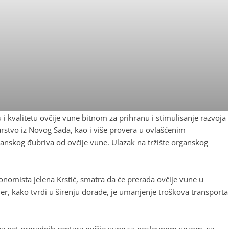
i kvalitetu ovčije vune bitnom za prihranu i stimulisanje razvoja
rtarstvo iz Novog Sada, kao i više provera u ovlašćenim
rganskog đubriva od ovčije vune. Ulazak na tržište organskog
nomista Jelena Krstić, smatra da će prerada ovčije vune u
jer, kako tvrdi u širenju dorade, je umanjenje troškova transporta