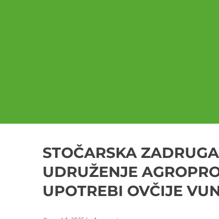
STOČARSKA ZADRUGA 
UDRUŽENJE AGROPROF
UPOTREBI OVČIJE VU