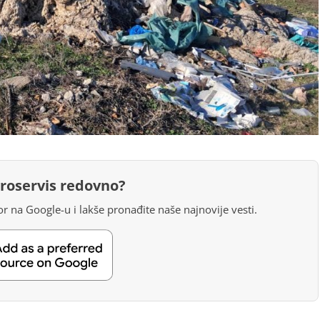
groservis redovno?
r na Google-u i lakše pronađite naše najnovije vesti.