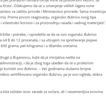
a pet preradnih centara ovčije vune sa poslovnom vezom, sa
 Krstić. Očekujemo da se u smanjenje velikih lagera vune
rstvo za zaštitu prirode i Ministarstvo privrede. Sama investicija
gromna. Prema prvom reagovanju, organsko đubrivo ovog tipa
 i višestruko korisno i za proizvodnju rasada i sadnog materijala“.
ržište i potrebe, i opredelila se da se ovo organsko đubrivo
a od 8 do 12 procenata, i sa uticajem na sprečavanje pojave
od 600 grama, pet kilograma i u džambo vrećama.
ruge u Bujanovcu, kaže da je inicijativa naišla na
dministraciji, i da je zbog toga ubeđen da će u prolećnim
e koristiti ovo đubrivo. – Već godinama slušamo brojne
ebno sertifikovano organsko đubrivo, pa je ovo izgleda, dobra
 bila solidan izvor zarade za ovčare, ali i nezamenljiva sirovina