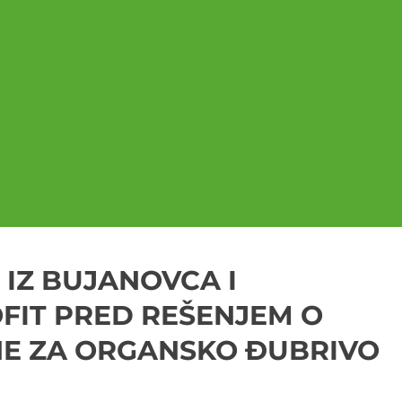
IZ BUJANOVCA I
IT PRED REŠENJEM O
NE ZA ORGANSKO ĐUBRIVO