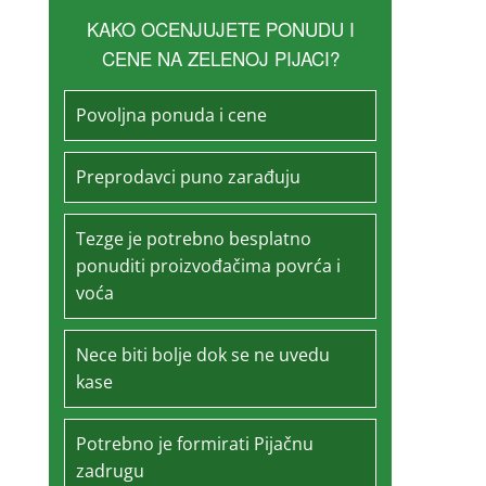
KAKO OCENJUJETE PONUDU I
CENE NA ZELENOJ PIJACI?
Povoljna ponuda i cene
Preprodavci puno zarađuju
Tezge je potrebno besplatno
ponuditi proizvođačima povrća i
voća
Nece biti bolje dok se ne uvedu
kase
Potrebno je formirati Pijačnu
zadrugu