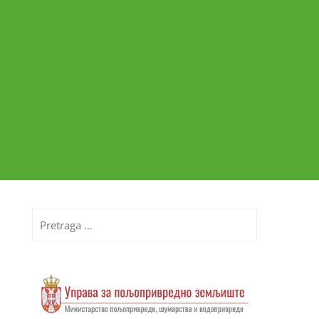
Pretraga
za: