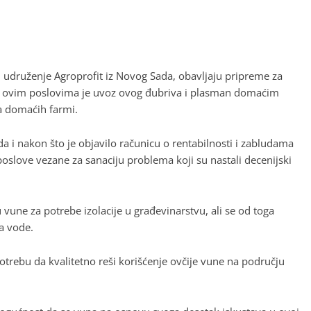
i udruženje Agroprofit iz Novog Sada, obavljaju pripreme za
 u ovim poslovima je uvoz ovog đubriva i plasman domaćim
a domaćih farmi.
 i nakon što je objavilo računicu o rentabilnosti i zabludama
oslove vezane za sanaciju problema koji su nastali decenijski
une za potrebe izolacije u građevinarstvu, ali se od toga
na vode.
otrebu da kvalitetno reši korišćenje ovčije vune na području