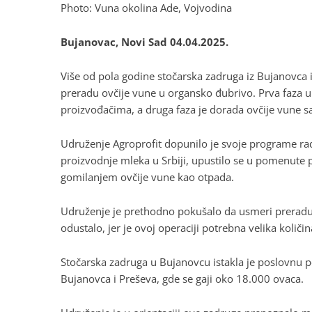
Photo: Vuna okolina Ade, Vojvodina
Bujanovac, Novi Sad 04.04.2025.
Više od pola godine stočarska zadruga iz Bujanovca 
preradu ovčije vune u organsko đubrivo. Prva faza
proizvođačima, a druga faza je dorada ovčije vune s
Udruženje Agroprofit dopunilo je svoje programe rada
proizvodnje mleka u Srbiji, upustilo se u pomenute p
gomilanjem ovčije vune kao otpada.
Udruženje je prethodno pokušalo da usmeri preradu v
odustalo, jer je ovoj operaciji potrebna velika količi
Stočarska zadruga u Bujanovcu istakla je poslovnu p
Bujanovca i Preševa, gde se gaji oko 18.000 ovaca.