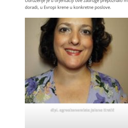
Udruženje je u orjentaciji ove zadruge prepoznalo 
doradi, u Evropi krene u konkretne poslove.
dipl. agroekonomista Jelena Krstić