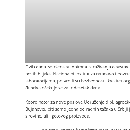
Ovih dana završena su obimna istraživanja o sastavu 
novih biljaka. Nacionalni Institut za ratarstvo i pov
laboratorijama, potvrdili su bezbednost i kvalitet o
đubriva očekuje se za tridesetak dana.
Koordinator za nove poslove Udruženja dipl. agroeko
Bujanovcu biti samo jedna od radnih tačaka u Srbiji 
sirovine, ali i gotovog proizvoda.