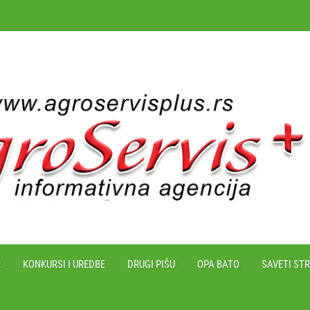
R
KONKURSI I UREDBE
DRUGI PIŠU
OPA BATO
SAVETI ST