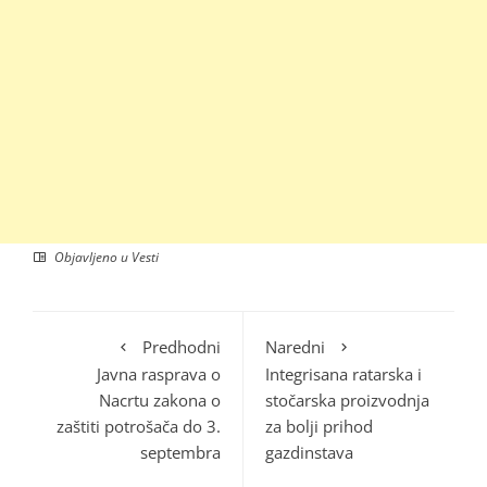
Objavljeno u
Vesti
Predhodni
Naredni
Javna rasprava o
Integrisana ratarska i
Nacrtu zakona o
stočarska proizvodnja
zaštiti potrošača do 3.
za bolji prihod
septembra
gazdinstava