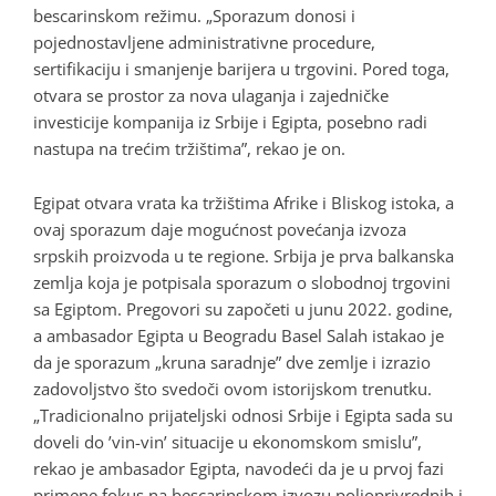
bescarinskom režimu. „Sporazum donosi i
pojednostavljene administrativne procedure,
sertifikaciju i smanjenje barijera u trgovini. Pored toga,
otvara se prostor za nova ulaganja i zajedničke
investicije kompanija iz Srbije i Egipta, posebno radi
nastupa na trećim tržištima”, rekao je on.
Egipat otvara vrata ka tržištima Afrike i Bliskog istoka, a
ovaj sporazum daje mogućnost povećanja izvoza
srpskih proizvoda u te regione. Srbija je prva balkanska
zemlja koja je potpisala sporazum o slobodnoj trgovini
sa Egiptom. Pregovori su započeti u junu 2022. godine,
a ambasador Egipta u Beogradu Basel Salah istakao je
da je sporazum „kruna saradnje” dve zemlje i izrazio
zadovoljstvo što svedoči ovom istorijskom trenutku.
„Tradicionalno prijateljski odnosi Srbije i Egipta sada su
doveli do ’vin-vin’ situacije u ekonomskom smislu”,
rekao je ambasador Egipta, navodeći da je u prvoj fazi
primene fokus na bescarinskom izvozu poljoprivrednih i