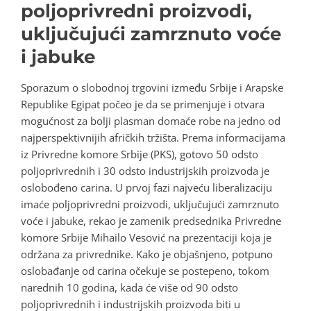
poljoprivredni proizvodi,
uključujući zamrznuto voće
i jabuke
Sporazum o slobodnoj trgovini između Srbije i Arapske
Republike Egipat počeo je da se primenjuje i otvara
mogućnost za bolji plasman domaće robe na jedno od
najperspektivnijih afričkih tržišta. Prema informacijama
iz Privredne komore Srbije (PKS), gotovo 50 odsto
poljoprivrednih i 30 odsto industrijskih proizvoda je
oslobođeno carina. U prvoj fazi najveću liberalizaciju
imaće poljoprivredni proizvodi, uključujući zamrznuto
voće i jabuke, rekao je zamenik predsednika Privredne
komore Srbije Mihailo Vesović na prezentaciji koja je
održana za privrednike. Kako je objašnjeno, potpuno
oslobađanje od carina očekuje se postepeno, tokom
narednih 10 godina, kada će više od 90 odsto
poljoprivrednih i industrijskih proizvoda biti u