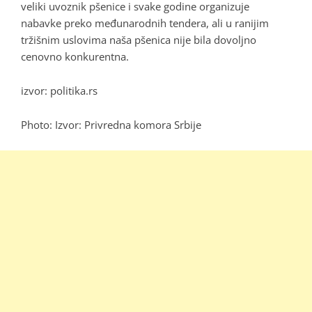
veliki uvoznik pšenice i svake godine organizuje
nabavke preko međunarodnih tendera, ali u ranijim
tržišnim uslovima naša pšenica nije bila dovoljno
cenovno konkurentna.
izvor: politika.rs
Photo: Izvor: Privredna komora Srbije