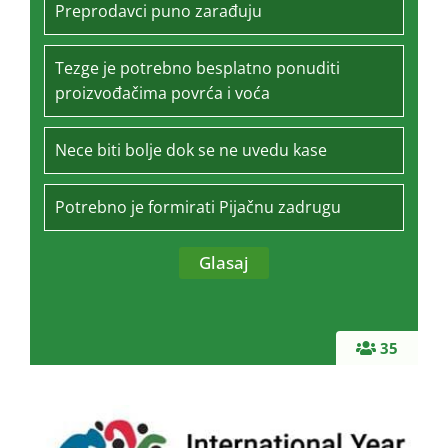
Preprodavci puno zarađuju
Tezge je potrebno besplatno ponuditi
proizvođačima povrća i voća
Nece biti bolje dok se ne uvedu kase
Potrebno je formirati Pijačnu zadrugu
35