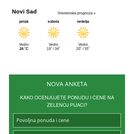
NOVA ANKETA
KAKO OCENJUJETE PONUDU I CENE NA
ZELENOJ PIJACI?
Povoljna ponuda i cene