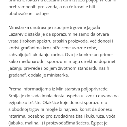
prehrambenih proizvoda, a da će kasnije biti
obuhvaćene i usluge.
Ministarka unutrašnje i spoljne trgovine Jagoda
Lazarević istakla je da sporazum ne samo da otvara
vrata širokom spektru srpskih proizvoda, već donosi i
korist građanima kroz niže cene uvozne robe,
zahvaljujući ukidanju carina. Ovo je konkretan primer
kako međunarodni sporazumi mogu direktno doprineti
jačanju privrede i boljem životnom standardu naših
građana”, dodala je ministarka.
Prema informacijama iz Ministarstva poljoprivrede,
Srbija je do sada imala dosta uspeha u izvozu duvana na
egipatsko tršište. Olakšice koje donosi sporazum o
slobodnoj trgovini mogle bi najveću korist da donesu
ratarima, posebno proizvođačima žita i kukuruza, voća
(jabuka, malina…) i proizvođačima šećera. Egipat je