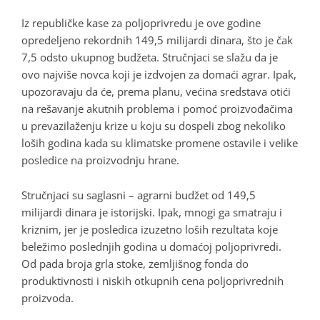
Iz republičke kase za poljoprivredu je ove godine
opredeljeno rekordnih 149,5 milijardi dinara, što je čak
7,5 odsto ukupnog budžeta. Stručnjaci se slažu da je
ovo najviše novca koji je izdvojen za domaći agrar. Ipak,
upozoravaju da će, prema planu, većina sredstava otići
na rešavanje akutnih problema i pomoć proizvođačima
u prevazilaženju krize u koju su dospeli zbog nekoliko
loših godina kada su klimatske promene ostavile i velike
posledice na proizvodnju hrane.
Stručnjaci su saglasni – agrarni budžet od 149,5
milijardi dinara je istorijski. Ipak, mnogi ga smatraju i
kriznim, jer je posledica izuzetno loših rezultata koje
beležimo poslednjih godina u domaćoj poljoprivredi.
Od pada broja grla stoke, zemljišnog fonda do
produktivnosti i niskih otkupnih cena poljoprivrednih
proizvoda.