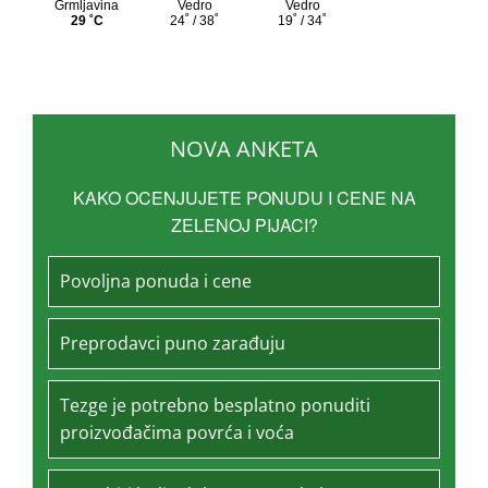
NOVA ANKETA
KAKO OCENJUJETE PONUDU I CENE NA
ZELENOJ PIJACI?
Povoljna ponuda i cene
Preprodavci puno zarađuju
Tezge je potrebno besplatno ponuditi
proizvođačima povrća i voća