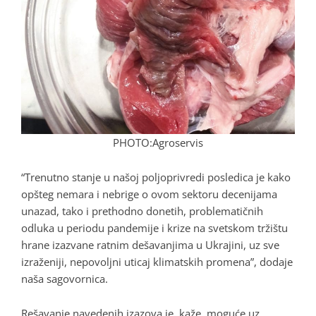
PHOTO:Agroservis
“Trenutno stanje u našoj poljoprivredi posledica je kako
opšteg nemara i nebrige o ovom sektoru decenijama
unazad, tako i prethodno donetih, problematičnih
odluka u periodu pandemije i krize na svetskom tržištu
hrane izazvane ratnim dešavanjima u Ukrajini, uz sve
izraženiji, nepovoljni uticaj klimatskih promena”, dodaje
naša sagovornica.
Rešavanje navedenih izazova je, kaže, moguće uz