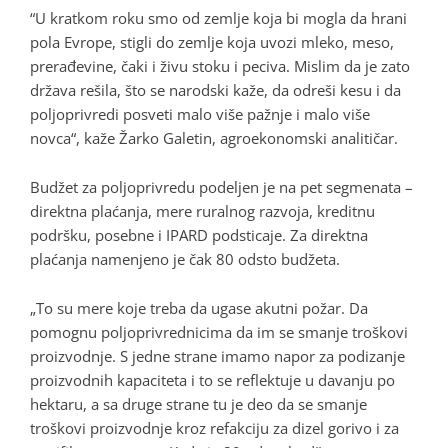
“U kratkom roku smo od zemlje koja bi mogla da hrani
pola Evrope, stigli do zemlje koja uvozi mleko, meso,
prerađevine, čaki i živu stoku i peciva. Mislim da je zato
država rešila, što se narodski kaže, da odreši kesu i da
poljoprivredi posveti malo više pažnje i malo više
novca“, kaže Žarko Galetin, agroekonomski analitičar.
Budžet za poljoprivredu podeljen je na pet segmenata –
direktna plaćanja, mere ruralnog razvoja, kreditnu
podršku, posebne i IPARD podsticaje. Za direktna
plaćanja namenjeno je čak 80 odsto budžeta.
„To su mere koje treba da ugase akutni požar. Da
pomognu poljoprivrednicima da im se smanje troškovi
proizvodnje. S jedne strane imamo napor za podizanje
proizvodnih kapaciteta i to se reflektuje u davanju po
hektaru, a sa druge strane tu je deo da se smanje
troškovi proizvodnje kroz refakciju za dizel gorivo i za