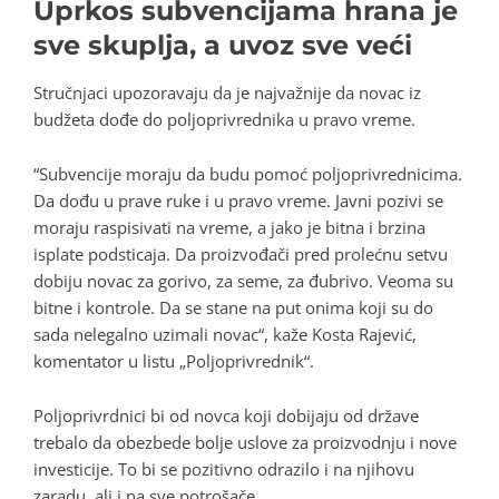
Uprkos subvencijama hrana je
sve skuplja, a uvoz sve veći
Stručnjaci upozoravaju da je najvažnije da novac iz
budžeta dođe do poljoprivrednika u pravo vreme.
“Subvencije moraju da budu pomoć poljoprivrednicima.
Da dođu u prave ruke i u pravo vreme. Javni pozivi se
moraju raspisivati na vreme, a jako je bitna i brzina
isplate podsticaja. Da proizvođači pred prolećnu setvu
dobiju novac za gorivo, za seme, za đubrivo. Veoma su
bitne i kontrole. Da se stane na put onima koji su do
sada nelegalno uzimali novac“, kaže Kosta Rajević,
komentator u listu „Poljoprivrednik“.
Poljoprivrdnici bi od novca koji dobijaju od države
trebalo da obezbede bolje uslove za proizvodnju i nove
investicije. To bi se pozitivno odrazilo i na njihovu
zaradu, ali i na sve potrošače.