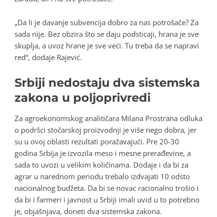
„Da li je davanje subvencija dobro za nas potrošače? Za
sada nije. Bez obzira što se daju podsticaji, hrana je sve
skuplja, a uvoz hrane je sve veći. Tu treba da se napravi
red“, dodaje Rajević.
Srbiji nedostaju dva sistemska
zakona u poljoprivredi
Za agroekonomskog analitičara Milana Prostrana odluka
o podršci stočarskoj proizvodnji je više nego dobra, jer
su u ovoj oblasti rezultati poražavajući. Pre 20-30
godina Srbija je izvozila meso i mesne prerađevine, a
sada to uvozi u velikim količinama. Dodaje i da bi za
agrar u narednom periodu trebalo izdvajati 10 odsto
nacionalnog budžeta. Da bi se novac racionalno trošio i
da bi i farmeri i javnost u Srbiji imali uvid u to potrebno
je, objašnjava, doneti dva sistemska zakona.