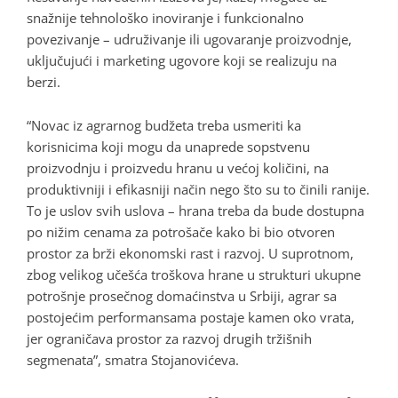
snažnije tehnološko inoviranje i funkcionalno
povezivanje – udruživanje ili ugovaranje proizvodnje,
uključujući i marketing ugovore koji se realizuju na
berzi.
“Novac iz agrarnog budžeta treba usmeriti ka
korisnicima koji mogu da unaprede sopstvenu
proizvodnju i proizvedu hranu u većoj količini, na
produktivniji i efikasniji način nego što su to činili ranije.
To je uslov svih uslova – hrana treba da bude dostupna
po nižim cenama za potrošače kako bi bio otvoren
prostor za brži ekonomski rast i razvoj. U suprotnom,
zbog velikog učešća troškova hrane u strukturi ukupne
potrošnje prosečnog domaćinstva u Srbiji, agrar sa
postojećim performansama postaje kamen oko vrata,
jer ograničava prostor za razvoj drugih tržišnih
segmenata”, smatra Stojanovićeva.