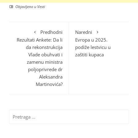
Objavljeno u
Vesti
Predhodni
Naredni
Rezultati Ankete: Da li
Evropa u 2025.
da rekonstrukcija
podiže lestvicu u
Vlade obuhvati i
zaštiti kupaca
zamenu ministra
poljoprivrede dr
Aleksandra
Martinovića?
Pretraga
za: