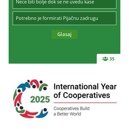
Nece biti bolje dok se ne uvedu kase
Potrebno je formirati Pijačnu zadrugu
35