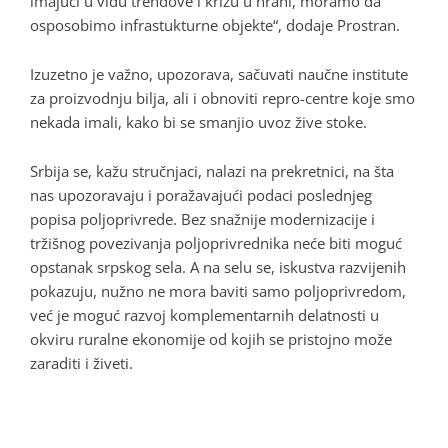
imajući u vidu trendove i krizu u hrani, moramo da
osposobimo infrastukturne objekte“, dodaje Prostran.
Izuzetno je važno, upozorava, sačuvati naučne institute
za proizvodnju bilja, ali i obnoviti repro-centre koje smo
nekada imali, kako bi se smanjio uvoz žive stoke.
Srbija se, kažu stručnjaci, nalazi na prekretnici, na šta
nas upozoravaju i poražavajući podaci poslednjeg
popisa poljoprivrede. Bez snažnije modernizacije i
tržišnog povezivanja poljoprivrednika neće biti moguć
opstanak srpskog sela. A na selu se, iskustva razvijenih
pokazuju, nužno ne mora baviti samo poljoprivredom,
već je moguć razvoj komplementarnih delatnosti u
okviru ruralne ekonomije od kojih se pristojno može
zaraditi i živeti.