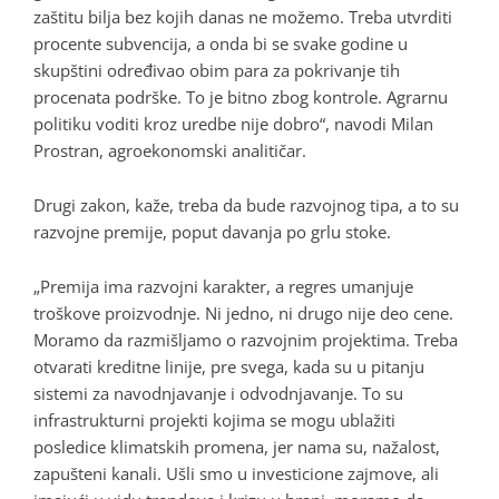
zaštitu bilja bez kojih danas ne možemo. Treba utvrditi
procente subvencija, a onda bi se svake godine u
skupštini određivao obim para za pokrivanje tih
procenata podrške. To je bitno zbog kontrole. Agrarnu
politiku voditi kroz uredbe nije dobro“, navodi Milan
Prostran, agroekonomski analitičar.
Drugi zakon, kaže, treba da bude razvojnog tipa, a to su
razvojne premije, poput davanja po grlu stoke.
„Premija ima razvojni karakter, a regres umanjuje
troškove proizvodnje. Ni jedno, ni drugo nije deo cene.
Moramo da razmišljamo o razvojnim projektima. Treba
otvarati kreditne linije, pre svega, kada su u pitanju
sistemi za navodnjavanje i odvodnjavanje. To su
infrastrukturni projekti kojima se mogu ublažiti
posledice klimatskih promena, jer nama su, nažalost,
zapušteni kanali. Ušli smo u investicione zajmove, ali