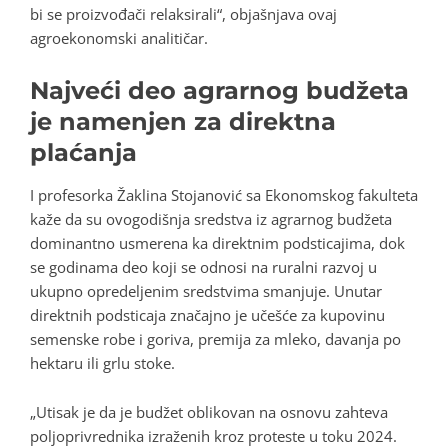
bi se proizvođači relaksirali“, objašnjava ovaj
agroekonomski analitičar.
Najveći deo agrarnog budžeta
je namenjen za direktna
plaćanja
I profesorka Žaklina Stojanović sa Ekonomskog fakulteta
kaže da su ovogodišnja sredstva iz agrarnog budžeta
dominantno usmerena ka direktnim podsticajima, dok
se godinama deo koji se odnosi na ruralni razvoj u
ukupno opredeljenim sredstvima smanjuje. Unutar
direktnih podsticaja značajno je učešće za kupovinu
semenske robe i goriva, premija za mleko, davanja po
hektaru ili grlu stoke.
„Utisak je da je budžet oblikovan na osnovu zahteva
poljoprivrednika izraženih kroz proteste u toku 2024.