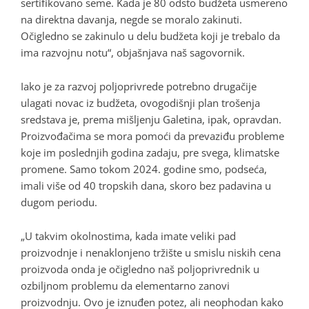
sertifikovano seme. Kada je 80 odsto budžeta usmereno
na direktna davanja, negde se moralo zakinuti.
Očigledno se zakinulo u delu budžeta koji je trebalo da
ima razvojnu notu“, objašnjava naš sagovornik.
Iako je za razvoj poljoprivrede potrebno drugačije
ulagati novac iz budžeta, ovogodišnji plan trošenja
sredstava je, prema mišljenju Galetina, ipak, opravdan.
Proizvođačima se mora pomoći da prevaziđu probleme
koje im poslednjih godina zadaju, pre svega, klimatske
promene. Samo tokom 2024. godine smo, podseća,
imali više od 40 tropskih dana, skoro bez padavina u
dugom periodu.
„U takvim okolnostima, kada imate veliki pad
proizvodnje i nenaklonjeno tržište u smislu niskih cena
proizvoda onda je očigledno naš poljoprivrednik u
ozbiljnom problemu da elementarno zanovi
proizvodnju. Ovo je iznuđen potez, ali neophodan kako