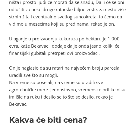
ništa i prosto ljudi će morati da se snađu, Da li će se oni
odlučiti za neke druge ratarske biljne vrste, za nešto više
strnih žita i eventualno svetlog suncokreta, to ćemo da
vidimo u mesecima koji su pred nama, rekao je on.
Ulaganje u proizvodnju kukuruza po hektaru je 1.000
evra, kaže Bekavac i dodaje da je onda jasno koliki će
finansijski gubitak pretrpeti ovi proizvođači.
On je naglasio da su ratari na najvećem broju parcela
uradili sve što su mogli.
Na vreme su posejali, na vreme su uradili sve
agrotehničke mere. Jednostavno, vremenske prilike nisu
im išle na ruku i desilo se to što se desilo, rekao je
Bekavac.
Kakva će biti cena?