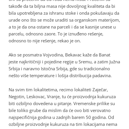
takođe da ta biljna masa nije dovoljnog kvaliteta da bi
bila upotrebljena za ishranu stoke i onda pokušavaju da
urade ono što se može uraditi sa organskom materijom,
a to je da ona ostane na parceli i da se kasnije unese u
parcelu, odnosno zaore. To je iznuđeno rešenje,
odnosno to nije rešenje, rekao je on.
Ako se posmatra Vojvodina, Bekavac kaže da Banat
jeste najkritičniji i pojedine regije u Sremu, a zatim Južna
Srbija i naravno Istočna Srbija, gde su tradicionalno
nešto više temperature i lošija distribucija padavina.
Na svim tim lokalitetima, recimo lokaliteti Zaječar,
Negotin, Leskovac, Vranje, tu će proizvodnja kukuruza
biti ozbiljno dovedena u pitanje. Vremenske prilike su
bile toliko grube da mislim da će ovo biti verovatno
najspecifičnija godina u zadnjih barem 50 godina. Od
ozbiljne proizvodnje kukuruza na tim lokacijama nema