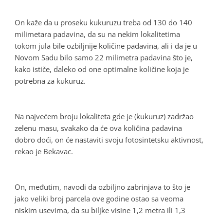
On kaže da u proseku kukuruzu treba od 130 do 140
milimetara padavina, da su na nekim lokalitetima
tokom jula bile ozbiljnije količine padavina, ali i da je u
Novom Sadu bilo samo 22 milimetra padavina što je,
kako ističe, daleko od one optimalne količine koja je
potrebna za kukuruz.
Na najvećem broju lokaliteta gde je (kukuruz) zadržao
zelenu masu, svakako da će ova količina padavina
dobro doći, on će nastaviti svoju fotosintetsku aktivnost,
rekao je Bekavac.
On, međutim, navodi da ozbiljno zabrinjava to što je
jako veliki broj parcela ove godine ostao sa veoma
niskim usevima, da su biljke visine 1,2 metra ili 1,3