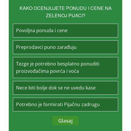
KAKO OCENJUJETE PONUDU I CENE NA
ZELENOJ PIJACI?
Povoljna ponuda i cene
Preprodavci puno zarađuju
Tezge je potrebno besplatno ponuditi
proizvođačima povrća i voća
Nece biti bolje dok se ne uvedu kase
Potrebno je formirati Pijačnu zadrugu