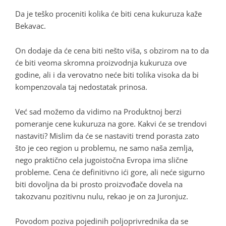
Da je teško proceniti kolika će biti cena kukuruza kaže
Bekavac.
On dodaje da će cena biti nešto viša, s obzirom na to da
će biti veoma skromna proizvodnja kukuruza ove
godine, ali i da verovatno neće biti tolika visoka da bi
kompenzovala taj nedostatak prinosa.
Već sad možemo da vidimo na Produktnoj berzi
pomeranje cene kukuruza na gore. Kakvi će se trendovi
nastaviti? Mislim da će se nastaviti trend porasta zato
što je ceo region u problemu, ne samo naša zemlja,
nego praktično cela jugoistočna Evropa ima slične
probleme. Cena će definitivno ići gore, ali neće sigurno
biti dovoljna da bi prosto proizvođače dovela na
takozvanu pozitivnu nulu, rekao je on za
Juronjuz
.
Povodom poziva pojedinih poljoprivrednika da se