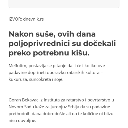
IZVOR: dnevnik.rs
Nakon suše, ovih dana
poljoprivrednici su dočekali
preko potrebnu kišu.
Međutim, postavlja se pitanje da li će i koliko ove
padavine doprineti oporavku ratarskih kultura –
kukuruza, suncokreta i soje.
Goran Bekavac iz Instituta za ratarstvo i povrtarstvo u
Novom Sadu kaže za Juronjuz Srbija da su padavine
prethodnih dana dobrodošle ali da te količine ni blizu
nisu dovoljne.