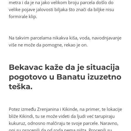
metra i da je na jako velikom broju parcela došlo do
velike pojave jalovosti biljaka što znači da biljke nisu
formirale klip.
Na takvim parcelama nikakva kiša, voda, navodnjavanje
više ne može da pomogne, rekao je on.
Bekavac kaže da je situacija
pogotovo u Banatu izuzetno
teška.
Potez između Zrenjanina i Kikinde, na primer, te lokacije
bliže Kikindi, tu se može videti da ljudi već tarupiraju
kukuruz, odnosno malčiraju te svoje parcele. Naravno,
oni su procenili da od roda nema ništa. Procenili su