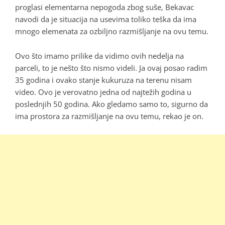
proglasi elementarna nepogoda zbog suše, Bekavac
navodi da je situacija na usevima toliko teška da ima
mnogo elemenata za ozbiljno razmišljanje na ovu temu.
Ovo što imamo prilike da vidimo ovih nedelja na
parceli, to je nešto što nismo videli. Ja ovaj posao radim
35 godina i ovako stanje kukuruza na terenu nisam
video. Ovo je verovatno jedna od najtežih godina u
poslednjih 50 godina. Ako gledamo samo to, sigurno da
ima prostora za razmišljanje na ovu temu, rekao je on.