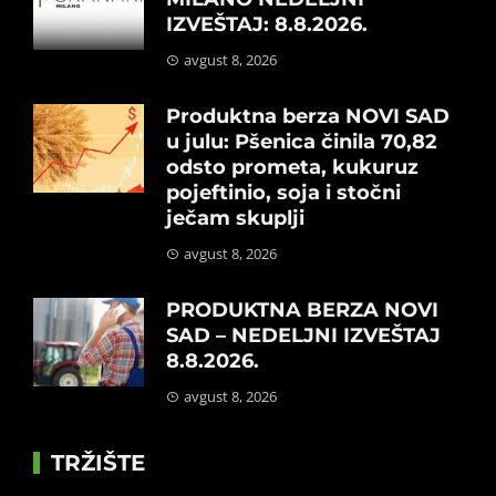
IZVEŠTAJ: 8.8.2026.
avgust 8, 2026
Produktna berza NOVI SAD
u julu: Pšenica činila 70,82
odsto prometa, kukuruz
pojeftinio, soja i stočni
ječam skuplji
avgust 8, 2026
PRODUKTNA BERZA NOVI
SAD – NEDELJNI IZVEŠTAJ
8.8.2026.
avgust 8, 2026
TRŽIŠTE