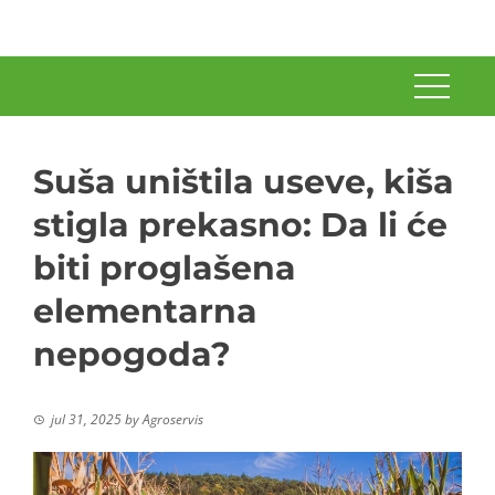
Suša uništila useve, kiša
stigla prekasno: Da li će
biti proglašena
elementarna
nepogoda?
jul 31, 2025
by
Agroservis