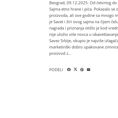
Beograd, 09.12.2025. Od četvrtog do
Sajma etno hrane i pića. Pokazalo se d
proizvoda, ali ove godine sa mnogo m
je Savet i žiri ovog sajma na čijem č
nagrada i priznanja otišlo je kod vred
nije uložio više novca u obaveštavan
Savez Srbije, okupio je najviše izlag
marketinški dobro upakovane zimnice
proizvod z...
PODELI