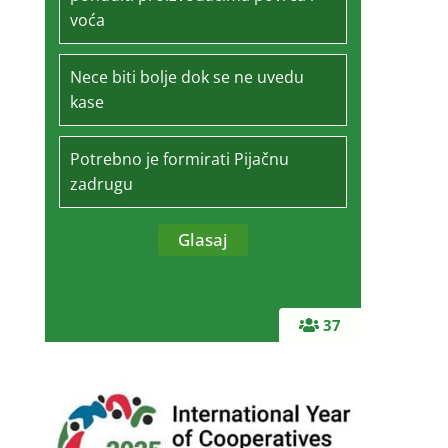
voća
Nece biti bolje dok se ne uvedu
kase
Potrebno je formirati Pijačnu
zadrugu
37