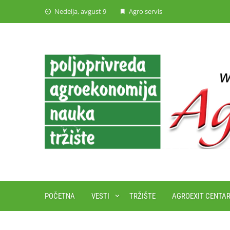
Skip
Nedelja, avgust 9
Agro servis
to
content
POČETNA
VESTI
TRŽIŠTE
AGROEXIT CENTA