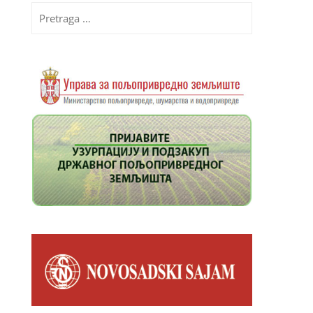
Pretraga
za: