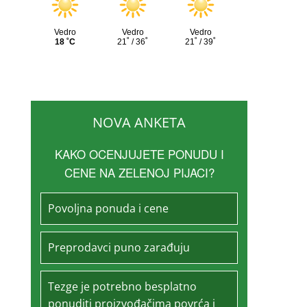
NOVA ANKETA
KAKO OCENJUJETE PONUDU I
CENE NA ZELENOJ PIJACI?
Povoljna ponuda i cene
Preprodavci puno zarađuju
Tezge je potrebno besplatno
ponuditi proizvođačima povrća i