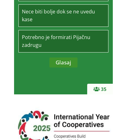
Nece biti bolje dok se ne uvedu
kase
Potrebno je formirati Pijačnu
zadrugu
35