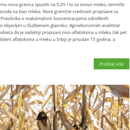
u nova granica spustiti na 0,05 i to za sirovo mleko, termički
zvoda na bazi mleka. Nove granične vrednosti propisane su
Pravilnika o maksimalnim koncentracijama određenih
no objavljen u Službenom glasniku. Agroekonomski analitičar
odseća da je sadašnji propisani nivo aflatoksina u mleku čak pet
blem aflatoksina u mleku u Srbiji je prisutan 15 godina, a
Pročitaj više