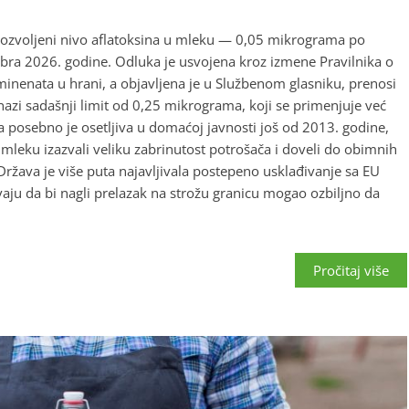
dozvoljeni nivo aflatoksina u mleku — 0,05 mikrograma po
ra 2026. godine. Odluka je usvojena kroz izmene Pravilnika o
enata u hrani, a objavljena je u Službenom glasniku, prenosi
 snazi sadašnji limit od 0,25 mikrograma, koji se primenjuje već
a posebno je osetljiva u domaćoj javnosti još od 2013. godine,
 mleku izazvali veliku zabrinutost potrošača i doveli do obimnih
žava je više puta najavljivala postepeno usklađivanje sa EU
aju da bi nagli prelazak na strožu granicu mogao ozbiljno da
Pročitaj više