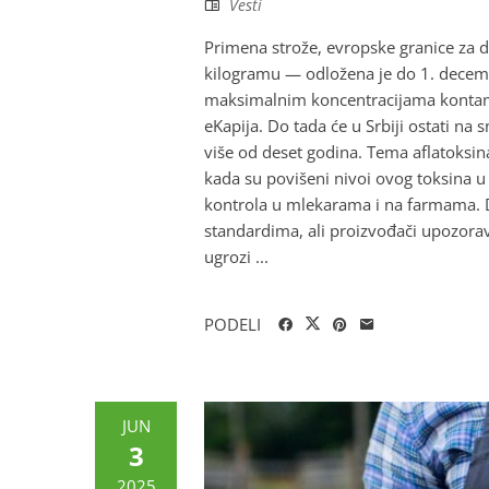
Vesti
Primena strože, evropske granice za 
kilogramu — odložena je do 1. decemb
maksimalnim koncentracijama kontamin
eKapija. Do tada će u Srbiji ostati na
više od deset godina. Tema aflatoksin
kada su povišeni nivoi ovog toksina u
kontrola u mlekarama i na farmama. Dr
standardima, ali proizvođači upozorav
ugrozi ...
PODELI
JUN
3
2025