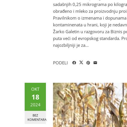
sadašnjih 0,25 mikrograma po kilogram
obrađeno i mleko za proizvodnju proi
Pravilnikom o izmenama i dopunama 
kontaminenata u hrani, koji je nedav
Žarko Galetin u razgovoru za Biznis p
puta veći od evropskog standarda. Pro
najozbiljniji je za...
PODELI
OKT
18
2024
BEZ
KOMENTARA