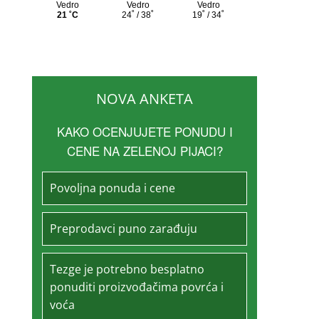
NOVA ANKETA
KAKO OCENJUJETE PONUDU I
CENE NA ZELENOJ PIJACI?
Povoljna ponuda i cene
Preprodavci puno zarađuju
Tezge je potrebno besplatno
ponuditi proizvođačima povrća i
voća