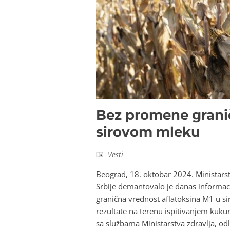
Bez promene granič
sirovom mleku
Vesti
Beograd, 18. oktobar 2024. Ministars
Srbije demantovalo je danas informaci
granična vrednost aflatoksina M1 u si
rezultate na terenu ispitivanjem kukur
sa službama Ministarstva zdravlja, od