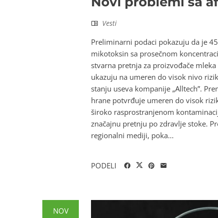
Novi problemi sa a
Vesti
Preliminarni podaci pokazuju da je 45
mikotoksin sa prosečnom koncentracij
stvarna pretnja za proizvođače mleka 
ukazuju na umeren do visok nivo rizik
stanju useva kompanije „Alltech”. Pr
hrane potvrđuje umeren do visok rizi
široko rasprostranjenom kontaminacij
značajnu pretnju po zdravlje stoke. Pre
regionalni mediji, poka...
PODELI
NOV