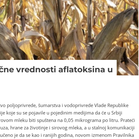
ne vrednosti aflatoksina u
tvo poljoprivrede, šumarstva i vodoprivrede Vlade Republike
je koje su se pojavile u pojedinim medijima da će u Srbiji
rovom mleku biti spuštena na 0,05 mikrograma po litru. Prateći
uza, hrane za životinje i sirovog mleka, a u stalnoj komunikaciji
lučeno je da se kao i ranijih godina, novom izmenom Pravilnika