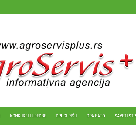
R
KONKURSI I UREDBE
DRUGI PIŠU
OPA BATO
SAVETI ST