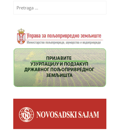
Pretraga
za: