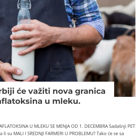
biji će važiti nova granica
aflatoksina u mleku.
 AFLATOKSINA U MLEKU SE MENJA OD 1. DECEMBRA Sadašnji PET
a li su MALI I SREDNJI FARMERI U PROBLEMU? Tako će se sa