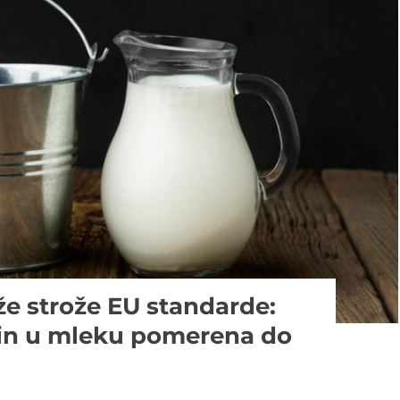
že strože EU standarde:
sin u mleku pomerena do