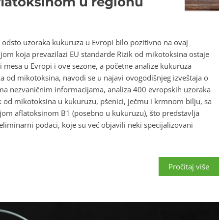
flatoksinom u regionu
 odsto uzoraka kukuruza u Evropi bilo pozitivno na ovaj
om koja prevazilazi EU standarde Rizik od mikotoksina ostaje
i mesa u Evropi i ove sezone, a početne analize kukuruza
a od mikotoksina, navodi se u najavi ovogodišnjeg izveštaja o
ema nezvaničnim informacijama, analiza 400 evropskih uzoraka
k od mikotoksina u kukuruzu, pšenici, ječmu i krmnom bilju, sa
om aflatoksinom B1 (posebno u kukuruzu), što predstavlja
liminarni podaci, koje su već objavili neki specijalizovani
Pročitaj više