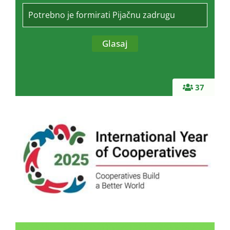
Potrebno je formirati Pijačnu zadrugu
37