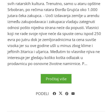
svih ratarskih kultura. Trenutno, samo u ataru opštine
Srbobran, po rečima ratara Đorđa Grujića oko 1.000
jutara čeka zakupca. - Uoči izdavanja zemlje u arendu
između zakupodavaca i zakupaca vladaju zategnuti
odnosi pošto nijedna strana neće da popusti. Vlasnici
koji ne rade svoje njive neće da spuste cenu ispod 250
evra po jutru dok je zemljoradnicima ta cena suviše
visoka jer su ove godine ušli u minus zbog klime i
jeftinih žitarica i uljarica. Međutim to vlasnike njiva ne
interesuje jer gledaju koliko košta odlazak u
prodavnicu po osnovne životne namirnice. P...
Pročitaj više
PODELI