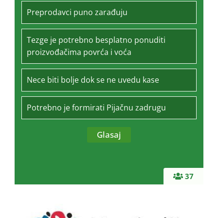
Preprodavci puno zarađuju
Tezge je potrebno besplatno ponuditi
proizvođačima povrća i voća
Nece biti bolje dok se ne uvedu kase
Potrebno je formirati Pijačnu zadrugu
37