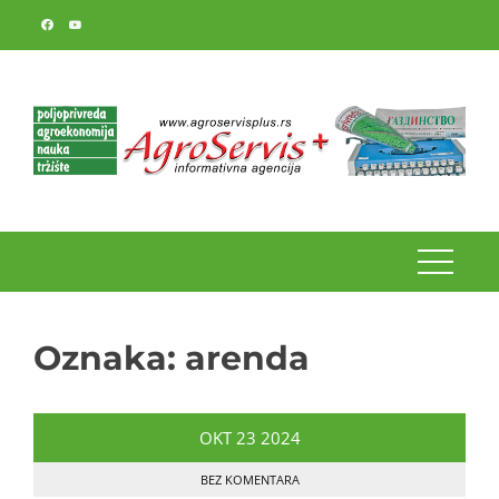
Skip
to
content
Oznaka:
arenda
OKT
23
2024
BEZ KOMENTARA