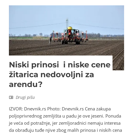
Niski prinosi i niske cene
žitarica nedovoljni za
arendu?
Drugi pišu
IZVOR: Dnevnik.rs Photo: Dnevnik.rs Cena zakupa
poljoprivrednog zemljišta u padu je ove jeseni. Ponuda
je veća od potražnje, jer zemljoradnici nemaju interesa
da obrađuju tuđe njive zbog malih prinosa i niskih cena