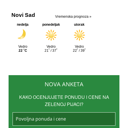
NOVA ANKETA
KAKO OCENJUJETE PONUDU I CENE NA
ZELENOJ PIJACI?
Povoljna ponuda i cene